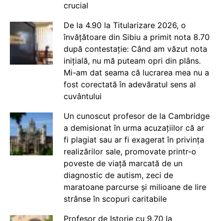
crucial
De la 4.90 la Titularizare 2026, o
învățătoare din Sibiu a primit nota 8.70
după contestație: Când am văzut nota
inițială, nu mă puteam opri din plâns.
Mi-am dat seama că lucrarea mea nu a
fost corectată în adevăratul sens al
cuvântului
Un cunoscut profesor de la Cambridge
a demisionat în urma acuzațiilor că ar
fi plagiat sau ar fi exagerat în privința
realizărilor sale, promovate printr-o
poveste de viață marcată de un
diagnostic de autism, zeci de
maratoane parcurse și milioane de lire
strânse în scopuri caritabile
Profesor de Istorie cu 9.70 la