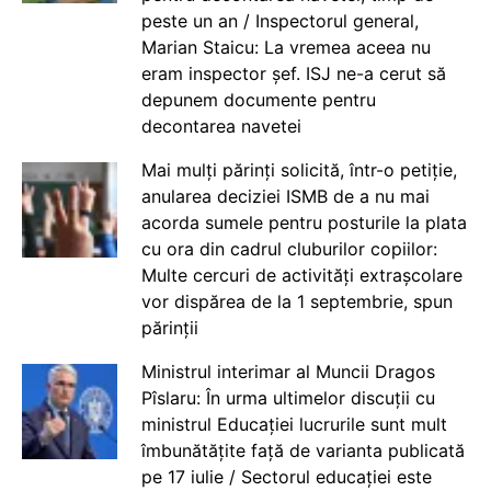
peste un an / Inspectorul general,
Marian Staicu: La vremea aceea nu
eram inspector șef. ISJ ne-a cerut să
depunem documente pentru
decontarea navetei
Mai mulți părinți solicită, într-o petiție,
anularea deciziei ISMB de a nu mai
acorda sumele pentru posturile la plata
cu ora din cadrul cluburilor copiilor:
Multe cercuri de activități extrașcolare
vor dispărea de la 1 septembrie, spun
părinții
Ministrul interimar al Muncii Dragos
Pîslaru: În urma ultimelor discuții cu
ministrul Educației lucrurile sunt mult
îmbunătățite față de varianta publicată
pe 17 iulie / Sectorul educației este