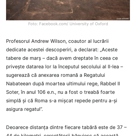
Foto: Facebook.com/ University of Oxford
Profesorul Andrew Wilson, coautor al lucrării
dedicate acestei descoperiri, a declarat: „Aceste
tabere de marş – dacă avem dreptate în ceea ce
priveşte datarea lor la începutul secolului al II-lea –
sugerează că anexarea romană a Regatului
Nabateean după moartea ultimului rege, Rabbel II
Soter, în anul 106 e.n., nu a fost o treabă foarte
simplă şi că Roma s-a mişcat repede pentru a-şi
asigura regatul”.
Deoarece distanţa dintre fiecare tabără este de 37 –
44 de kilometri, cercetătorii bănuiesc că această