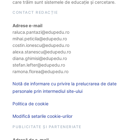
care trăim sunt sistemele de educație și cercetare.
CONTACT REDACȚIE
Adrese e-mail
raluca.pantazi@edupedu.ro
mihai.peticila@edupedu.ro
costin.ionescu@edupedu.ro
alexa.stanescu@edupedu.ro
diana.ghimisi@edupedu.ro
stefan.lefter@edupedu.ro
ramona.florea@edupedu.ro
Notă de informare cu privire la prelucrarea de date
personale prin intermediul site-ului
Politica de cookie
Modifică setarile cookie-urilor
PUBLICITATE ȘI PARTENERIATE
Adresă de e-mail