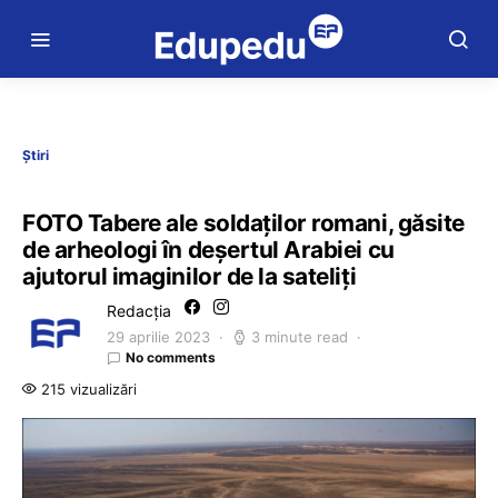
Știri
FOTO Tabere ale soldaților romani, găsite
de arheologi în deșertul Arabiei cu
ajutorul imaginilor de la sateliți
Redacția
29 aprilie 2023
3 minute read
No comments
215 vizualizări