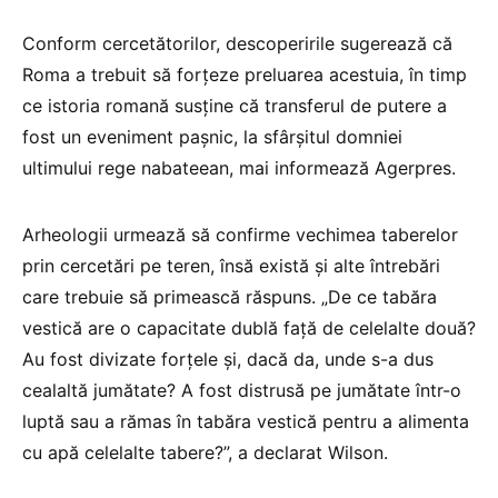
Conform cercetătorilor, descoperirile sugerează că
Roma a trebuit să forţeze preluarea acestuia, în timp
ce istoria romană susţine că transferul de putere a
fost un eveniment paşnic, la sfârşitul domniei
ultimului rege nabateean, mai informează Agerpres.
Arheologii urmează să confirme vechimea taberelor
prin cercetări pe teren, însă există şi alte întrebări
care trebuie să primească răspuns. „De ce tabăra
vestică are o capacitate dublă faţă de celelalte două?
Au fost divizate forţele şi, dacă da, unde s-a dus
cealaltă jumătate? A fost distrusă pe jumătate într-o
luptă sau a rămas în tabăra vestică pentru a alimenta
cu apă celelalte tabere?”, a declarat Wilson.