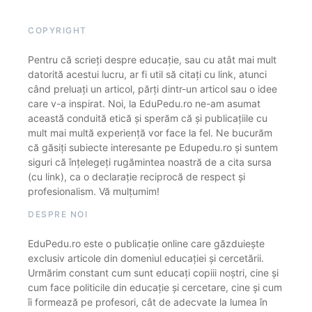
COPYRIGHT
Pentru că scrieți despre educație, sau cu atât mai mult
datorită acestui lucru, ar fi util să citați cu link, atunci
când preluați un articol, părți dintr-un articol sau o idee
care v-a inspirat. Noi, la EduPedu.ro ne-am asumat
această conduită etică și sperăm că și publicațiile cu
mult mai multă experiență vor face la fel. Ne bucurăm
că găsiți subiecte interesante pe Edupedu.ro și suntem
siguri că înțelegeți rugămintea noastră de a cita sursa
(cu link), ca o declarație reciprocă de respect și
profesionalism. Vă mulțumim!
DESPRE NOI
EduPedu.ro este o publicație online care găzduiește
exclusiv articole din domeniul educației și cercetării.
Urmărim constant cum sunt educați copiii noștri, cine și
cum face politicile din educație și cercetare, cine și cum
îi formează pe profesori, cât de adecvate la lumea în