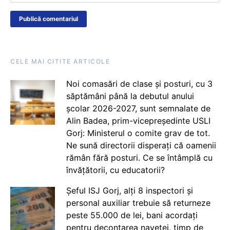
CELE MAI CITITE ARTICOLE
Noi comasări de clase și posturi, cu 3
săptămâni până la debutul anului
școlar 2026-2027, sunt semnalate de
Alin Badea, prim-vicepreședinte USLI
Gorj: Ministerul o comite grav de tot.
Ne sună directorii disperați că oamenii
rămân fără posturi. Ce se întâmplă cu
învățătorii, cu educatorii?
Șeful ISJ Gorj, alți 8 inspectori și
personal auxiliar trebuie să returneze
peste 55.000 de lei, bani acordați
pentru decontarea navetei, timp de