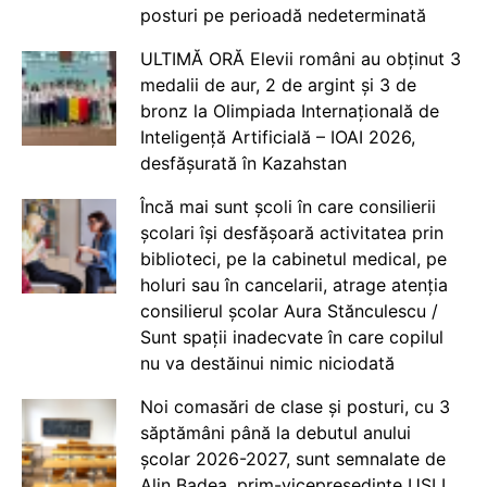
posturi pe perioadă nedeterminată
ULTIMĂ ORĂ Elevii români au obținut 3
medalii de aur, 2 de argint și 3 de
bronz la Olimpiada Internațională de
Inteligență Artificială – IOAI 2026,
desfășurată în Kazahstan
Încă mai sunt școli în care consilierii
școlari își desfășoară activitatea prin
biblioteci, pe la cabinetul medical, pe
holuri sau în cancelarii, atrage atenția
consilierul școlar Aura Stănculescu /
Sunt spații inadecvate în care copilul
nu va destăinui nimic niciodată
Noi comasări de clase și posturi, cu 3
săptămâni până la debutul anului
școlar 2026-2027, sunt semnalate de
Alin Badea, prim-vicepreședinte USLI