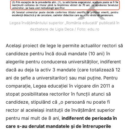
Legea învățământului superior „România educată“ publicată în
dezbatere de Ligia Deca / Foto: edu.ro
Același proiect de lege le permite actualilor rectori să
candideze pentru încă două mandate (10 ani) în
alegerile pentru conducerea universităților, indiferent
dacă au deja la activ 3 mandate (care totalizează 12
ani de șefie a universitarilor) sau mai puține. Pentru
comparație, Legea educației în vigoare din 2011 a
stopat posibilitatea rectorilor în funcții atunci să
candideze, stipulând că „o persoană nu poate fi
rector al aceleiași instituții de învățământ superior
pentru mai mult de 8 ani,
indiferent de perioada în
care s-au derulat mandatele și de întreruperile