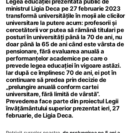
Legea educației prezentată public de
ministrul Ligia Deca pe 27 februarie 2023
transformă universitățile în moșii ale clicilor
universitare la putere acum: profesorii și
cercetătorii vor putea să rămână titulari pe
posturi în universități până la 70 de ani, nu
doar până la 65 de ani când este vârsta de
pensionare, fără evaluarea anuală a
performanțelor academice pe care o
prevede legea educației în vigoare astăzi.
Iar după ce împlinesc 70 de ani, ei pot în
continuare să predea prin decizie de
„prelungire anuală conform cartei
universitare, fără limită de vârstă“.
Prevederea face parte din proiectul Legii
învățământului superior prezentat ieri, 27
februarie, de Ligia Deca.
Potrivit surselor noastre,
de prelungirea pe 5 ani a