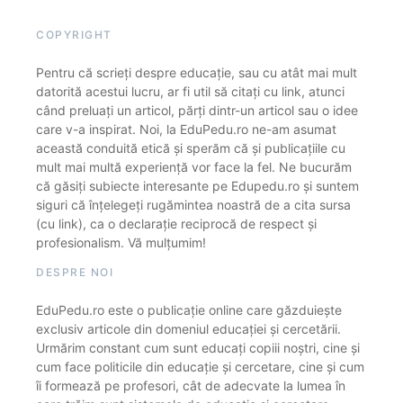
COPYRIGHT
Pentru că scrieți despre educație, sau cu atât mai mult
datorită acestui lucru, ar fi util să citați cu link, atunci
când preluați un articol, părți dintr-un articol sau o idee
care v-a inspirat. Noi, la EduPedu.ro ne-am asumat
această conduită etică și sperăm că și publicațiile cu
mult mai multă experiență vor face la fel. Ne bucurăm
că găsiți subiecte interesante pe Edupedu.ro și suntem
siguri că înțelegeți rugămintea noastră de a cita sursa
(cu link), ca o declarație reciprocă de respect și
profesionalism. Vă mulțumim!
DESPRE NOI
EduPedu.ro este o publicație online care găzduiește
exclusiv articole din domeniul educației și cercetării.
Urmărim constant cum sunt educați copiii noștri, cine și
cum face politicile din educație și cercetare, cine și cum
îi formează pe profesori, cât de adecvate la lumea în