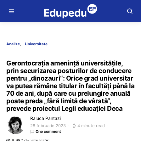
Analize
Universitate
Gerontocrația amenință universitățile,
prin securizarea posturilor de conducere
pentru „dinozauri“: Orice grad universitar
va putea rămâne titular în facultăți până la
70 de ani, după care cu prelungire anuală
poate preda „fără limită de vârstă“,
prevede proiectul Legii educației Deca
Raluca Pantazi
28 februarie 2023
4 minute read
One comment
6.982 de vizualizări