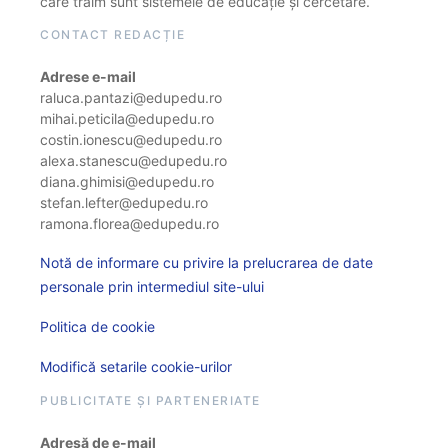
care trăim sunt sistemele de educație și cercetare.
CONTACT REDACȚIE
Adrese e-mail
raluca.pantazi@edupedu.ro
mihai.peticila@edupedu.ro
costin.ionescu@edupedu.ro
alexa.stanescu@edupedu.ro
diana.ghimisi@edupedu.ro
stefan.lefter@edupedu.ro
ramona.florea@edupedu.ro
Notă de informare cu privire la prelucrarea de date
personale prin intermediul site-ului
Politica de cookie
Modifică setarile cookie-urilor
PUBLICITATE ȘI PARTENERIATE
Adresă de e-mail