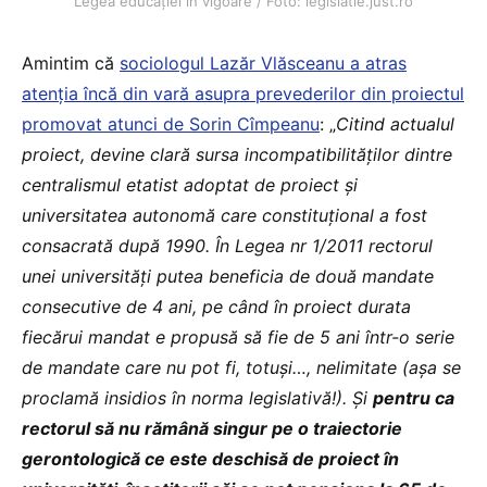
Legea educației în vigoare / Foto: legislatie.just.ro
Amintim că
sociologul Lazăr Vlăsceanu a atras
atenția încă din vară asupra prevederilor din proiectul
promovat atunci de Sorin Cîmpeanu
: „
Citind actualul
proiect, devine clară sursa incompatibilităților dintre
centralismul etatist adoptat de proiect și
universitatea autonomă care constituțional a fost
consacrată după 1990. În Legea nr 1/2011 rectorul
unei universități putea beneficia de două mandate
consecutive de 4 ani, pe când în proiect durata
fiecărui mandat e propusă să fie de 5 ani într-o serie
de mandate care nu pot fi, totuși…, nelimitate (așa se
proclamă insidios în norma legislativă!). Și
pentru ca
rectorul să nu rămână singur pe o traiectorie
gerontologică ce este deschisă de proiect în