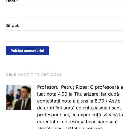
Email
*
Sit web
CELE MAI CITITE ARTICOLE
Profesorul Petruț Rizea: O profesoară a
luat nota 4.90 la Titularizare, iar după
contestații nota a ajuns la 8.70 / Astfel
de erori îmi arată ce entuziasmați sunt
profesorii buni, cu experiență să vină la
corectat și ce resurse financiare sunt
alocate unui astfel de concurs