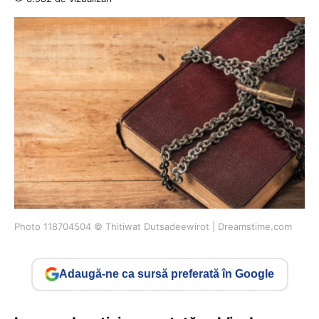
Photo 118704504 © Thitiwat Dutsadeewirot | Dreamstime.com
Adaugă-ne ca sursă preferată în Google