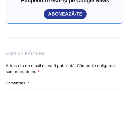
Edupedu.ro este și pe Google News
ABONEAZĂ-TE
LASĂ UN RĂSPUNS
Adresa ta de email nu va fi publicată.
Câmpurile obligatorii
sunt marcate cu
*
Comentariu
*