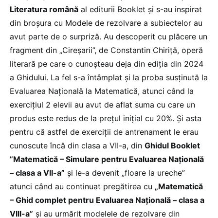
Literatura română
al editurii Booklet și s-au inspirat
din broșura cu Modele de rezolvare a subiectelor au
avut parte de o surpriză. Au descoperit cu plăcere un
fragment din „Cireșarii”, de Constantin Chiriță, operă
literară pe care o cunoșteau deja din ediția din 2024
a Ghidului. La fel s-a întâmplat și la proba susținută la
Evaluarea Națională la Matematică, atunci când la
exercițiul 2 elevii au avut de aflat suma cu care un
produs este redus de la prețul inițial cu 20%. Și asta
pentru că astfel de exerciții de antrenament le erau
cunoscute încă din clasa a VII-a, din
Ghidul Booklet
”Matematică – Simulare pentru Evaluarea Națională
– clasa a VII-a”
și le-a devenit „floare la ureche”
atunci când au continuat pregătirea cu
„Matematică
– Ghid complet pentru Evaluarea Națională – clasa a
VIII-a”
și au urmărit modelele de rezolvare din