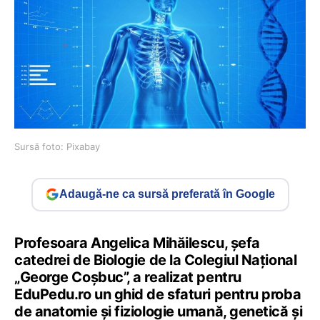
Sursă foto: Pixabay
Adaugă-ne ca sursă preferată în Google
Profesoara Angelica Mihăilescu, șefa
catedrei de Biologie de la Colegiul Național
„George Coșbuc”, a realizat pentru
EduPedu.ro un ghid de sfaturi pentru proba
de anatomie şi fiziologie umană, genetică şi