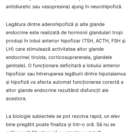
antidiuretic sau vasopresina) ajung în neurohipofiză.
Legătura dintre adenohipofiză și alte glande
endocrine este realizată de hormonii glandulari tropi
produși în lobul anterior hipofizar (TSH, ACTH, FSH și
LH) care stimulează activitatea altor glande
endocrine( tiroida, corticosuprarenala, glandele
genitale). O funcționare deficitară a lobului anterior
hipofizar sau întreruperea legăturii dintre hipotalamus
și hipofiză va afecta automat funcționarea corectă a
altor glande endocrine rezultând disfuncții ale
acestora.
La biologie subiectele se pot rezolva rapid, un elev
bine pregătit poate finaliza și într-o oră. Să nu se