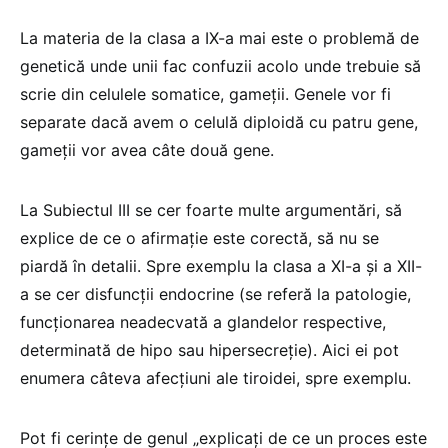
La materia de la clasa a IX-a mai este o problemă de
genetică unde unii fac confuzii acolo unde trebuie să
scrie din celulele somatice, gameții. Genele vor fi
separate dacă avem o celulă diploidă cu patru gene,
gameții vor avea câte două gene.
La Subiectul III se cer foarte multe argumentări, să
explice de ce o afirmație este corectă, să nu se
piardă în detalii. Spre exemplu la clasa a XI-a și a XII-
a se cer disfuncții endocrine (se referă la patologie,
funcționarea neadecvată a glandelor respective,
determinată de hipo sau hipersecreție). Aici ei pot
enumera câteva afecțiuni ale tiroidei, spre exemplu.
Pot fi cerințe de genul „explicați de ce un proces este