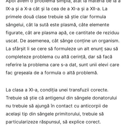
Apoi avem o problemă simplă, atât la materia de la a
IX-a și a X-a cât și la cea de a XI-a și a XII-a. La
primele două clase trebuie să știe clar formula
sângelui, cât la sută este plasmă, câte elemente
figurate, cât are plasma apă, ce cantitate de reziduu
uscat. De asemenea, cât sânge conține un organism.
La sfârșit li se cere să formuleze un alt enunț sau să
completeze problema cu altă cerință, dar să facă
referire la problema care s-a dat, sunt unii elevi care
fac greșeala de a formula o altă problemă.
La clasa a XI-a, condiția unei transfuzii corecte.
Trebuie să știe că antigenul din sângele donatorului
nu trebuie să ajungă în contact cu anticorpii de
același tip din sângele primitorului, trebuie să
particularizeze răspunsul, să explice corect.