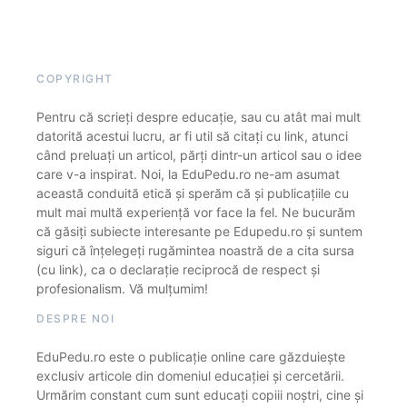
COPYRIGHT
Pentru că scrieți despre educație, sau cu atât mai mult
datorită acestui lucru, ar fi util să citați cu link, atunci
când preluați un articol, părți dintr-un articol sau o idee
care v-a inspirat. Noi, la EduPedu.ro ne-am asumat
această conduită etică și sperăm că și publicațiile cu
mult mai multă experiență vor face la fel. Ne bucurăm
că găsiți subiecte interesante pe Edupedu.ro și suntem
siguri că înțelegeți rugămintea noastră de a cita sursa
(cu link), ca o declarație reciprocă de respect și
profesionalism. Vă mulțumim!
DESPRE NOI
EduPedu.ro este o publicație online care găzduiește
exclusiv articole din domeniul educației și cercetării.
Urmărim constant cum sunt educați copiii noștri, cine și