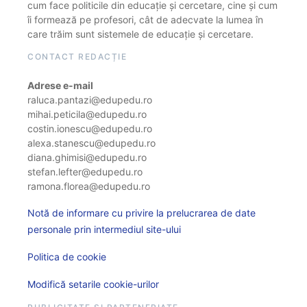
cum face politicile din educație și cercetare, cine și cum
îi formează pe profesori, cât de adecvate la lumea în
care trăim sunt sistemele de educație și cercetare.
CONTACT REDACȚIE
Adrese e-mail
raluca.pantazi@edupedu.ro
mihai.peticila@edupedu.ro
costin.ionescu@edupedu.ro
alexa.stanescu@edupedu.ro
diana.ghimisi@edupedu.ro
stefan.lefter@edupedu.ro
ramona.florea@edupedu.ro
Notă de informare cu privire la prelucrarea de date
personale prin intermediul site-ului
Politica de cookie
Modifică setarile cookie-urilor