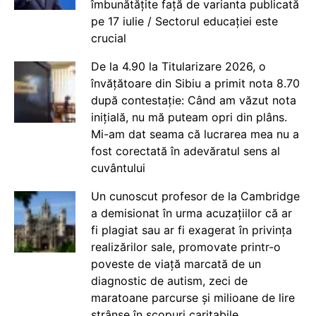
îmbunătățite față de varianta publicată
pe 17 iulie / Sectorul educației este
crucial
De la 4.90 la Titularizare 2026, o
învățătoare din Sibiu a primit nota 8.70
după contestație: Când am văzut nota
inițială, nu mă puteam opri din plâns.
Mi-am dat seama că lucrarea mea nu a
fost corectată în adevăratul sens al
cuvântului
Un cunoscut profesor de la Cambridge
a demisionat în urma acuzațiilor că ar
fi plagiat sau ar fi exagerat în privința
realizărilor sale, promovate printr-o
poveste de viață marcată de un
diagnostic de autism, zeci de
maratoane parcurse și milioane de lire
strânse în scopuri caritabile