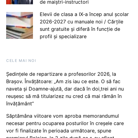
de maiștri-instructori
Elevii de clasa a IX-a încep anul școlar
2026-2027 cu manuale noi / Cărțile
sunt gratuite și diferă în funcție de
profil și specializare
CELE MAI NOI
Ședințele de repartizare a profesorilor 2026, la
Brașov. Învățătoare: „Am zis iau ce este. O să fac
naveta și Doamne-ajută, dar dacă în doi,trei ani nu
reușesc să mă titularizez nu cred că mai rămân în
învățământ”
Săptămâna viitoare vom aproba memorandumul
necesar pentru ocuparea posturilor în creșele care
vor fi finalizate în perioada următoare, spune
premierul Bolojan, la 2 zile după ce s-au afișat