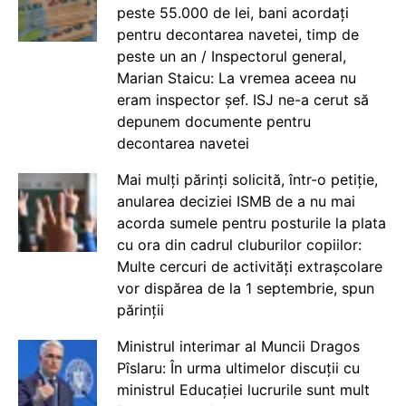
peste 55.000 de lei, bani acordați
pentru decontarea navetei, timp de
peste un an / Inspectorul general,
Marian Staicu: La vremea aceea nu
eram inspector șef. ISJ ne-a cerut să
depunem documente pentru
decontarea navetei
Mai mulți părinți solicită, într-o petiție,
anularea deciziei ISMB de a nu mai
acorda sumele pentru posturile la plata
cu ora din cadrul cluburilor copiilor:
Multe cercuri de activități extrașcolare
vor dispărea de la 1 septembrie, spun
părinții
Ministrul interimar al Muncii Dragos
Pîslaru: În urma ultimelor discuții cu
ministrul Educației lucrurile sunt mult