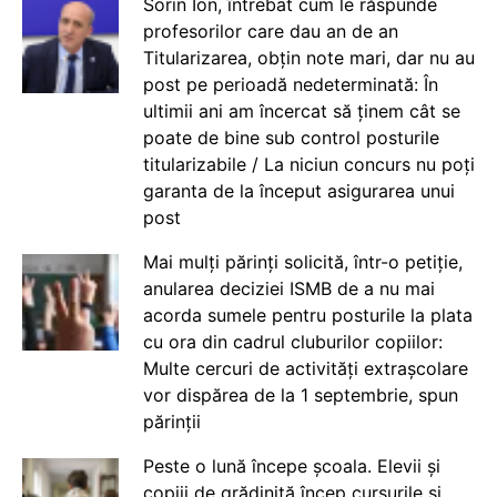
Sorin Ion, întrebat cum le răspunde
profesorilor care dau an de an
Titularizarea, obțin note mari, dar nu au
post pe perioadă nedeterminată: În
ultimii ani am încercat să ținem cât se
poate de bine sub control posturile
titularizabile / La niciun concurs nu poți
garanta de la început asigurarea unui
post
Mai mulți părinți solicită, într-o petiție,
anularea deciziei ISMB de a nu mai
acorda sumele pentru posturile la plata
cu ora din cadrul cluburilor copiilor:
Multe cercuri de activități extrașcolare
vor dispărea de la 1 septembrie, spun
părinții
Peste o lună începe școala. Elevii și
copiii de grădiniță încep cursurile și