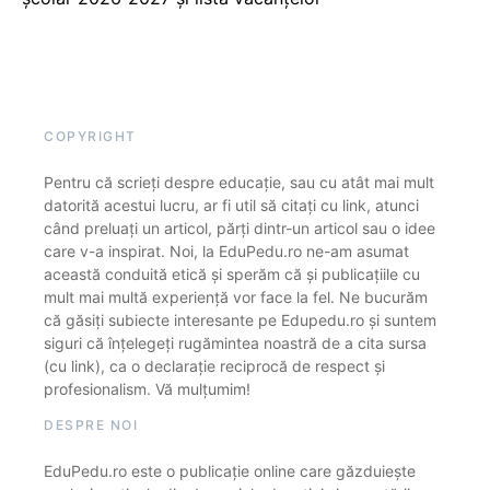
COPYRIGHT
Pentru că scrieți despre educație, sau cu atât mai mult
datorită acestui lucru, ar fi util să citați cu link, atunci
când preluați un articol, părți dintr-un articol sau o idee
care v-a inspirat. Noi, la EduPedu.ro ne-am asumat
această conduită etică și sperăm că și publicațiile cu
mult mai multă experiență vor face la fel. Ne bucurăm
că găsiți subiecte interesante pe Edupedu.ro și suntem
siguri că înțelegeți rugămintea noastră de a cita sursa
(cu link), ca o declarație reciprocă de respect și
profesionalism. Vă mulțumim!
DESPRE NOI
EduPedu.ro este o publicație online care găzduiește