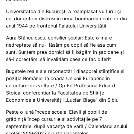
Universitatea din București a reamplasat vulturul și
cei doi grifoni distruși în urma bombardamentelor din
anul 1944 pe frontonul Palatului Universității
Aura Stănculescu, consilier școlar: Este o mare
nedreptate să nu-i lăsăm pe copii să fie așa cum
sunt. Suntem prea dornici să îi băgăm în șabloane și
să-i corectăm, să invalidăm ceea ce fac diferit
Bugetele reale ale reconectării diasporei științifice și
poziția României la coada Uniunii Europene în
cercetare-dezvoltare / Op Ed Profesorul Eduard
Stoica, conferențiar la Facultatea de Științe
Economice a Universității „Lucian Blaga” din Sibiu
Peste o lună începe școala. Elevii și copiii de
grădiniță încep cursurile și activitățile pe 7
septembrie, după vacanța de vară / Calendarul anului
școlar 2026-2027 și lista vacanțelor