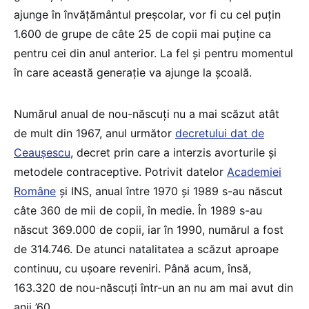
ajunge în învățământul preșcolar, vor fi cu cel puțin
1.600 de grupe de câte 25 de copii mai puține ca
pentru cei din anul anterior. La fel și pentru momentul
în care această generație va ajunge la școală.
Numărul anual de nou-născuți nu a mai scăzut atât
de mult din 1967, anul următor
decretului dat de
Ceaușescu
, decret prin care a interzis avorturile și
metodele contraceptive. Potrivit datelor
Academiei
Române
și INS, anual între 1970 și 1989 s-au născut
câte 360 de mii de copii, în medie. În 1989 s-au
născut 369.000 de copii, iar în 1990, numărul a fost
de 314.746. De atunci natalitatea a scăzut aproape
continuu, cu ușoare reveniri. Până acum, însă,
163.320 de nou-născuți într-un an nu am mai avut din
anii ’60.