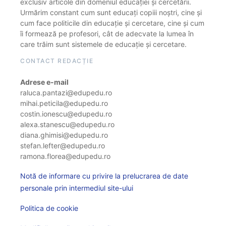
exclusiv articole din domeniul educației și cercetării.
Urmărim constant cum sunt educați copiii noștri, cine și
cum face politicile din educație și cercetare, cine și cum
îi formează pe profesori, cât de adecvate la lumea în
care trăim sunt sistemele de educație și cercetare.
CONTACT REDACȚIE
Adrese e-mail
raluca.pantazi@edupedu.ro
mihai.peticila@edupedu.ro
costin.ionescu@edupedu.ro
alexa.stanescu@edupedu.ro
diana.ghimisi@edupedu.ro
stefan.lefter@edupedu.ro
ramona.florea@edupedu.ro
Notă de informare cu privire la prelucrarea de date
personale prin intermediul site-ului
Politica de cookie