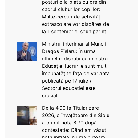
posturile la plata cu ora din
cadrul cluburilor copiilor:
Multe cercuri de activități
extrașcolare vor dispărea de
la 1 septembrie, spun părinții
Ministrul interimar al Muncii
Dragos Pîslaru: În urma
ultimelor discuții cu ministrul
Educației lucrurile sunt mult
îmbunătățite față de varianta
publicată pe 17 iulie /
Sectorul educației este
crucial
De la 4.90 la Titularizare
2026, o învățătoare din Sibiu
a primit nota 8.70 după
contestație: Când am văzut
nota inițială, nu mă puteam