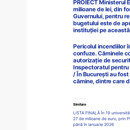
PROIECT Ministerul E
milioane de lei, din 
Guvernului, pentru r
bugetului este de ap
instituției pe aceas
Pericolul incendiilor 
confuze. Căminele co
autorizație de securi
Inspectoratul pentru 
/ În București au fos
cămine, dintre care 
Similare
LISTA FINALĂ În 19 universităț
27 de milioane de euro, prin P
până în ianuarie 2026