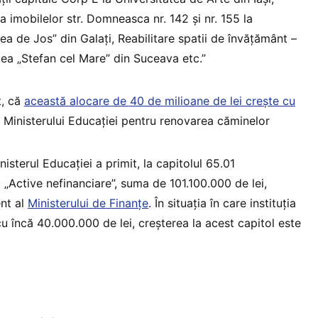
a imobilelor str. Domneasca nr. 142 și nr. 155 la
ea de Jos” din Galați, Reabilitare spatii de învățământ –
tea „Stefan cel Mare” din Suceava etc.”
t, că
această alocare de 40 de milioane de lei crește cu
 Ministerului Educației pentru renovarea căminelor
isterul Educației a primit, la capitolul 65.01
71 „Active nefinanciare”, suma de 101.100.000 de lei,
nt al
Ministerului de Finanțe
. În situația în care instituția
u încă 40.000.000 de lei, creșterea la acest capitol este