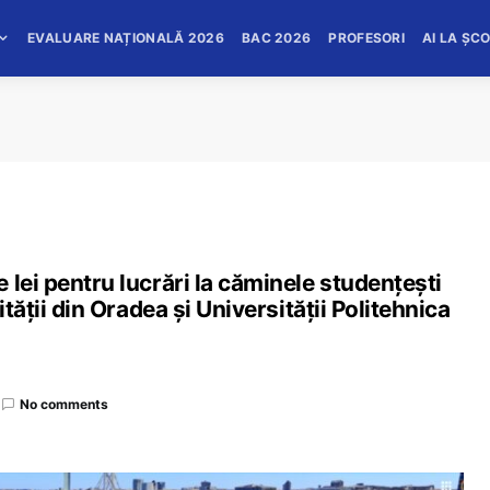
EVALUARE NAȚIONALĂ 2026
BAC 2026
PROFESORI
AI LA ȘC
 lei pentru lucrări la căminele studențești
ității din Oradea și Universității Politehnica
No comments