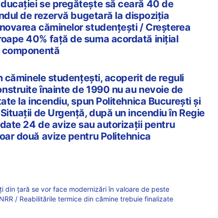
ducației se pregătește să ceară 40 de
fondul de rezervă bugetară la dispoziția
enovarea căminelor studențești / Creșterea
roape 40% față de suma acordată inițial
tă componentă
în căminele studențești, acoperit de reguli
nstruite înainte de 1990 nu au nevoie de
tate la incendiu, spun Politehnica București și
Situații de Urgență, după un incendiu în Regie
t date 24 de avize sau autorizații pentru
doar două avize pentru Politehnica
i din țară se vor face modernizări în valoare de peste
NRR / Reabilitările termice din cămine trebuie finalizate