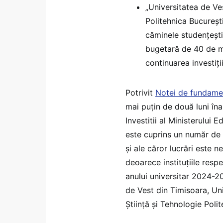
„Universitatea de Ve
Politehnica București
căminele studențești
bugetară de 40 de mi
continuarea investiți
Potrivit
Notei de fundame
mai puțin de două luni îna
Investitii al Ministerului
este cuprins un număr de 7
și ale căror lucrări este 
deoarece instituțiile resp
anului universitar 2024-20
de Vest din Timisoara, Un
Știință și Tehnologie Polit