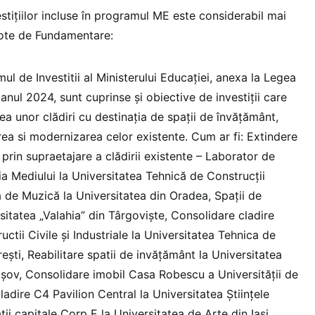
vestițiilor incluse în programul ME este considerabil mai
 Note de Fundamentare:
ul de Investitii al Ministerului Educației, anexa la Legea
anul 2024, sunt cuprinse și obiective de investiții care
ea unor clădiri cu destinația de spații de învățământ,
ea si modernizarea celor existente. Cum ar fi: Extindere
prin supraetajare a clădirii existente – Laborator de
ia Mediului la Universitatea Tehnică de Construcții
a de Muzică la Universitatea din Oradea, Spații de
sitatea „Valahia” din Târgoviște, Consolidare cladire
ctii Civile și Industriale la Universitatea Tehnica de
ești, Reabilitare spatii de invățământ la Universitatea
rașov, Consolidare imobil Casa Robescu a Universității de
ladire C4 Pavilion Central la Universitatea Științele
ații capitale Corp E la Universitatea de Arte din Iași,