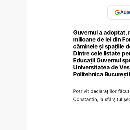
Adau
Guvernul a adoptat, m
milioane de lei din F
căminele și spațiile 
Dintre cele listate pe
Educații Guvernul spu
Universitatea de Vest
Politehnica București
Potrivit declarațiilor făc
Constantin, la sfârșitul ș