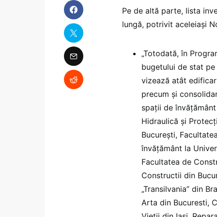
Pe de altă parte, lista in
lungă, potrivit aceleiași
„Totodată, în Program
bugetului de stat pe 
vizează atât edificar
precum și consolidar
spații de învățământ 
Hidraulică şi Protecț
București, Facultate
învățământ la Univer
Facultatea de Constru
Constructii din Bucur
„Transilvania” din B
Arta din Bucuresti, C
Vieții din Iași, Repar