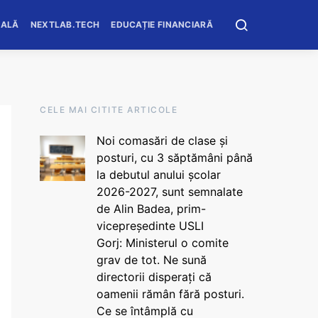
OALĂ
NEXTLAB.TECH
EDUCAȚIE FINANCIARĂ
CELE MAI CITITE ARTICOLE
Noi comasări de clase și
posturi, cu 3 săptămâni până
la debutul anului școlar
2026-2027, sunt semnalate
de Alin Badea, prim-
vicepreședinte USLI
Gorj: Ministerul o comite
grav de tot. Ne sună
directorii disperați că
oamenii rămân fără posturi.
Ce se întâmplă cu