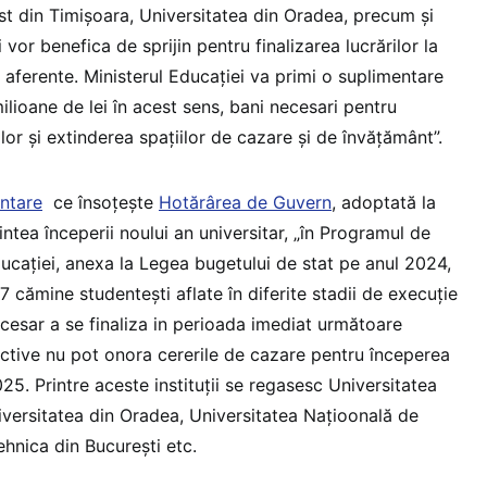
st din Timișoara, Universitatea din Oradea, precum și
 vor benefica de sprijin pentru finalizarea lucrărilor la
 aferente. Ministerul Educației va primi o suplimentare
lioane de lei în acest sens, bani necesari pentru
ilor și extinderea spațiilor de cazare și de învățământ”.
ntare
ce însoțește
Hotărârea de Guvern
, adoptată la
intea începerii noului an universitar, „în Programul de
 Educației, anexa la Legea bugetului de stat pe anul 2024,
 cămine studentești aflate în diferite stadii de execuție
necesar a se finaliza in perioada imediat următoare
ective nu pot onora cererile de cazare pentru începerea
25. Printre aceste instituții se regasesc Universitatea
iversitatea din Oradea, Universitatea Națioonală de
ehnica din București etc.