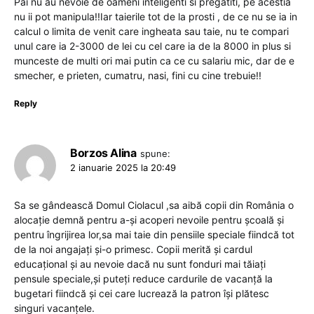
Pai nu au nevoie de oameni inteligenti si pregatiti, pe acestia
nu ii pot manipula!!Iar taierile tot de la prosti , de ce nu se ia in
calcul o limita de venit care ingheata sau taie, nu te compari
unul care ia 2-3000 de lei cu cel care ia de la 8000 in plus si
munceste de multi ori mai putin ca ce cu salariu mic, dar de e
smecher, e prieten, cumatru, nasi, fini cu cine trebuie!!
Reply
Borzos Alina
spune:
2 ianuarie 2025 la 20:49
Sa se gândească Domul Ciolacul ,sa aibă copii din România o
alocație demnă pentru a-și acoperi nevoile pentru școală și
pentru îngrijirea lor,sa mai taie din pensiile speciale fiindcă tot
de la noi angajați și-o primesc. Copii merită și cardul
educațional și au nevoie dacă nu sunt fonduri mai tăiați
pensule speciale,și puteți reduce cardurile de vacanță la
bugetari fiindcă și cei care lucrează la patron își plătesc
singuri vacanțele.