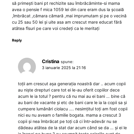
să primești bani pt rechizite sau îmbrăcăminte-si mama
avea o pensie f mica 1059 lei din care eram dus la școală
,îmbrăcat ,cămara cămară ,mai imprumutam și pe o vecină
cu 25 sau 50 lei și uite asa am crescut mare educat fără
atâtea fîsuri pe care voi credeți ca le meritați
Reply
Cristina
spune:
3 ianuarie 2025 la 21:16
toții am crescut așa generația noastră dar .. acum copii
au niște drepturi care tot ei le-au oferit copiilor dece
acum le ia totul ? pentru că nu mai au ei bani … bine că
au bani de vacante și etc de bani care le ia la copii sa și
cumpere lumânări ciolacu …. nesimțitul toți am fost copii
nici eu nu aveam o familie bogata. mama a crescut 3
copii și nea îmbrăcat pe toți că ci într-adevăr nu se
dădeau atâtea de la stat dar acum când se da … și ei le
ia înapoi pe bune ? au scumpit toate salariile sunt de