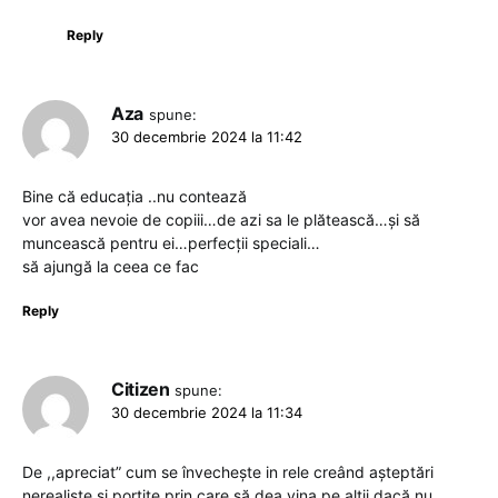
Reply
Aza
spune:
30 decembrie 2024 la 11:42
Bine că educația ..nu contează
vor avea nevoie de copiii…de azi sa le plătească…și să
muncească pentru ei…perfecții speciali…
să ajungă la ceea ce fac
Reply
Citizen
spune:
30 decembrie 2024 la 11:34
De ,,apreciat” cum se învechește in rele creând așteptări
nerealiste și portițe prin care să dea vina pe alții dacă nu