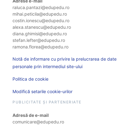
Adrese e-mail
raluca.pantazi@edupedu.ro
mihai.peticila@edupedu.ro
costin.ionescu@edupedu.ro
alexa.stanescu@edupedu.ro
diana.ghimisi@edupedu.ro
stefan.lefter@edupedu.ro
ramona.florea@edupedu.ro
Notă de informare cu privire la prelucrarea de date
personale prin intermediul site-ului
Politica de cookie
Modifică setarile cookie-urilor
PUBLICITATE ȘI PARTENERIATE
Adresă de e-mail
comunicare@edupedu.ro