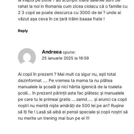
rahat la noi in Romania cum zicea ciolacu că o familie cu
2 3 copii se poate descurca cu 3000 de lei ? unde ai
văzut așa ceva în ce țară trăim baaaa frate !
Reply
Andreea
spune:
25 ianuarie 2025 la 16:59
Ai copii în prezent ? Mai mult ca sigur nu, ești total
dezinformat …. Pe vremea ta mama ta nu plătea
manualele la școală și nici hârtia igienică de la toaleta
școlii… în prezent părinții asta fac plătesc și manualele
pe care tu le primeai gratis ….samd….. și arunci ca copii
noștri nu merită niște amărâți de 500 lei pe an? Rușine
să îți fie ! Lasă să aibă ei pensii speciale și copii noștri să
nu merite un trening mai bun pe ei !!!