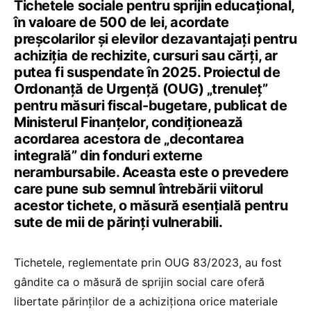
Tichetele sociale pentru sprijin educațional,
în valoare de 500 de lei, acordate
preșcolarilor și elevilor dezavantajați pentru
achiziția de rechizite, cursuri sau cărți, ar
putea fi suspendate în 2025. Proiectul de
Ordonanță de Urgență (OUG) „trenuleț”
pentru măsuri fiscal-bugetare, publicat de
Ministerul Finanțelor, condiționează
acordarea acestora de „decontarea
integrală” din fonduri externe
nerambursabile. Aceasta este o prevedere
care pune sub semnul întrebării viitorul
acestor tichete, o măsură esențială pentru
sute de mii de părinți vulnerabili.
Tichetele, reglementate prin OUG 83/2023, au fost
gândite ca o măsură de sprijin social care oferă
libertate părinților de a achiziționa orice materiale