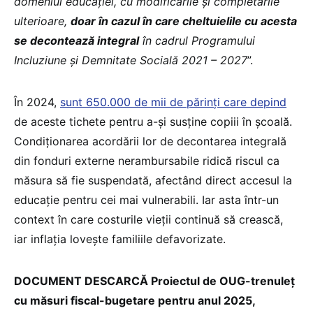
domeniul educației, cu modificările și completările
ulterioare,
doar în cazul în care cheltuielile cu acesta
se decontează integral
în cadrul Programului
Incluziune și Demnitate Socială 2021 – 2027
”.
În 2024,
sunt 650.000 de mii de părinți care depind
de aceste tichete pentru a-și susține copiii în școală.
Condiționarea acordării lor de decontarea integrală
din fonduri externe nerambursabile ridică riscul ca
măsura să fie suspendată, afectând direct accesul la
educație pentru cei mai vulnerabili. Iar asta într-un
context în care costurile vieții continuă să crească,
iar inflația lovește familiile defavorizate.
DOCUMENT DESCARCĂ Proiectul de OUG-trenuleț
cu măsuri fiscal-bugetare pentru anul 2025,