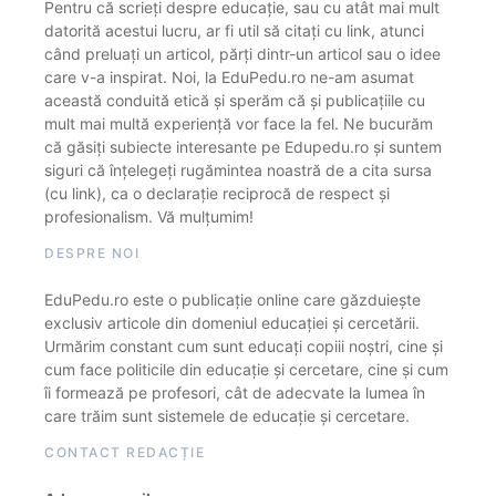
Pentru că scrieți despre educație, sau cu atât mai mult
datorită acestui lucru, ar fi util să citați cu link, atunci
când preluați un articol, părți dintr-un articol sau o idee
care v-a inspirat. Noi, la EduPedu.ro ne-am asumat
această conduită etică și sperăm că și publicațiile cu
mult mai multă experiență vor face la fel. Ne bucurăm
că găsiți subiecte interesante pe Edupedu.ro și suntem
siguri că înțelegeți rugămintea noastră de a cita sursa
(cu link), ca o declarație reciprocă de respect și
profesionalism. Vă mulțumim!
DESPRE NOI
EduPedu.ro este o publicație online care găzduiește
exclusiv articole din domeniul educației și cercetării.
Urmărim constant cum sunt educați copiii noștri, cine și
cum face politicile din educație și cercetare, cine și cum
îi formează pe profesori, cât de adecvate la lumea în
care trăim sunt sistemele de educație și cercetare.
CONTACT REDACȚIE