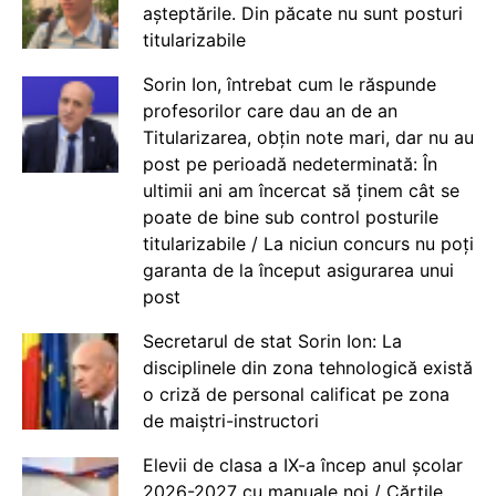
așteptările. Din păcate nu sunt posturi
titularizabile
Sorin Ion, întrebat cum le răspunde
profesorilor care dau an de an
Titularizarea, obțin note mari, dar nu au
post pe perioadă nedeterminată: În
ultimii ani am încercat să ținem cât se
poate de bine sub control posturile
titularizabile / La niciun concurs nu poți
garanta de la început asigurarea unui
post
Secretarul de stat Sorin Ion: La
disciplinele din zona tehnologică există
o criză de personal calificat pe zona
de maiștri-instructori
Elevii de clasa a IX-a încep anul școlar
2026-2027 cu manuale noi / Cărțile