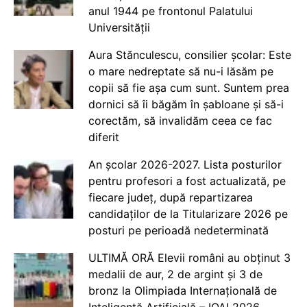
anul 1944 pe frontonul Palatului
Universității
Aura Stănculescu, consilier școlar: Este
o mare nedreptate să nu-i lăsăm pe
copii să fie așa cum sunt. Suntem prea
dornici să îi băgăm în șabloane și să-i
corectăm, să invalidăm ceea ce fac
diferit
An școlar 2026-2027. Lista posturilor
pentru profesori a fost actualizată, pe
fiecare județ, după repartizarea
candidaților de la Titularizare 2026 pe
posturi pe perioadă nedeterminată
ULTIMĂ ORĂ Elevii români au obținut 3
medalii de aur, 2 de argint și 3 de
bronz la Olimpiada Internațională de
Inteligență Artificială – IOAI 2026,