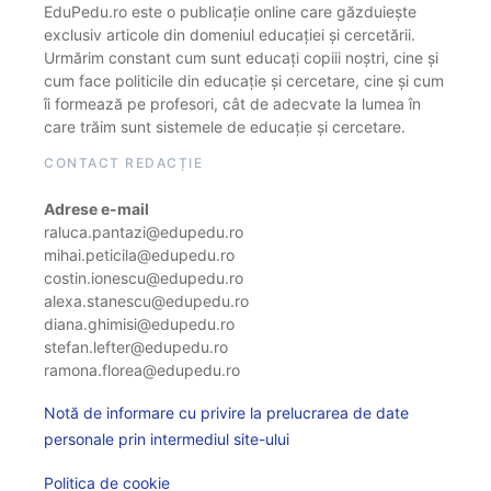
EduPedu.ro este o publicație online care găzduiește
exclusiv articole din domeniul educației și cercetării.
Urmărim constant cum sunt educați copiii noștri, cine și
cum face politicile din educație și cercetare, cine și cum
îi formează pe profesori, cât de adecvate la lumea în
care trăim sunt sistemele de educație și cercetare.
CONTACT REDACȚIE
Adrese e-mail
raluca.pantazi@edupedu.ro
mihai.peticila@edupedu.ro
costin.ionescu@edupedu.ro
alexa.stanescu@edupedu.ro
diana.ghimisi@edupedu.ro
stefan.lefter@edupedu.ro
ramona.florea@edupedu.ro
Notă de informare cu privire la prelucrarea de date
personale prin intermediul site-ului
Politica de cookie