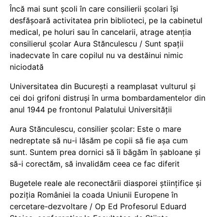
Încă mai sunt școli în care consilierii școlari își
desfășoară activitatea prin biblioteci, pe la cabinetul
medical, pe holuri sau în cancelarii, atrage atenția
consilierul școlar Aura Stănculescu / Sunt spații
inadecvate în care copilul nu va destăinui nimic
niciodată
Universitatea din București a reamplasat vulturul și
cei doi grifoni distruși în urma bombardamentelor din
anul 1944 pe frontonul Palatului Universității
Aura Stănculescu, consilier școlar: Este o mare
nedreptate să nu-i lăsăm pe copii să fie așa cum
sunt. Suntem prea dornici să îi băgăm în șabloane și
să-i corectăm, să invalidăm ceea ce fac diferit
Bugetele reale ale reconectării diasporei științifice și
poziția României la coada Uniunii Europene în
cercetare-dezvoltare / Op Ed Profesorul Eduard