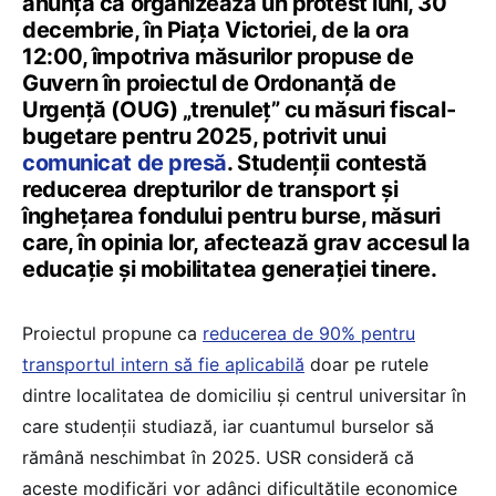
anunță că organizează un protest luni, 30
decembrie, în Piața Victoriei, de la ora
12:00, împotriva măsurilor propuse de
Guvern în proiectul de Ordonanță de
Urgență (OUG) „trenuleț” cu măsuri fiscal-
bugetare pentru 2025, potrivit unui
comunicat de presă
. Studenții contestă
reducerea drepturilor de transport și
înghețarea fondului pentru burse, măsuri
care, în opinia lor, afectează grav accesul la
educație și mobilitatea generației tinere.
Proiectul propune ca
reducerea de 90% pentru
transportul intern să fie aplicabilă
doar pe rutele
dintre localitatea de domiciliu și centrul universitar în
care studenții studiază, iar cuantumul burselor să
rămână neschimbat în 2025. USR consideră că
aceste modificări vor adânci dificultățile economice