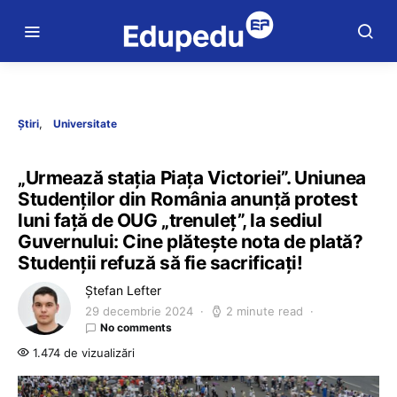
Știri
Universitate
„Urmează stația Piața Victoriei”. Uniunea
Studenților din România anunță protest
luni față de OUG „trenuleț”, la sediul
Guvernului: Cine plătește nota de plată?
Studenții refuză să fie sacrificați!
Ștefan Lefter
29 decembrie 2024
2 minute read
No comments
1.474 de vizualizări