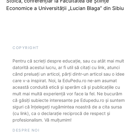
Stoica, conferențiar la Facultatea de Științe
Economice a Universității „Lucian Blaga” din Sibiu
COPYRIGHT
Pentru că scrieți despre educație, sau cu atât mai mult
datorită acestui lucru, ar fi util să citați cu link, atunci
când preluați un articol, părți dintr-un articol sau o idee
care v-a inspirat. Noi, la EduPedu.ro ne-am asumat
această conduită etică și sperăm că și publicațiile cu
mult mai multă experiență vor face la fel. Ne bucurăm
că găsiți subiecte interesante pe Edupedu.ro și suntem
siguri că înțelegeți rugămintea noastră de a cita sursa
(cu link), ca o declarație reciprocă de respect și
profesionalism. Vă mulțumim!
DESPRE NOI