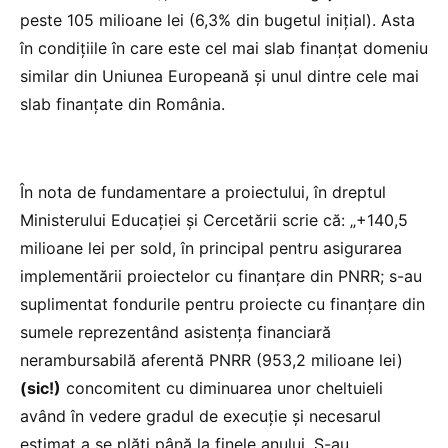
peste 105 milioane lei (6,3% din bugetul inițial). Asta
în condițiile în care este cel mai slab finanțat domeniu
similar din Uniunea Europeană și unul dintre cele mai
slab finanțate din România.
În nota de fundamentare a proiectului, în dreptul
Ministerului Educației și Cercetării scrie că: „+140,5
milioane lei per sold, în principal pentru asigurarea
implementării proiectelor cu finanțare din PNRR; s-au
suplimentat fondurile pentru proiecte cu finanțare din
sumele reprezentând asistența financiară
nerambursabilă aferentă PNRR (953,2 milioane lei)
(sic!)
concomitent cu diminuarea unor cheltuieli
având în vedere gradul de execuție și necesarul
estimat a se plăti până la finele anului. S-au