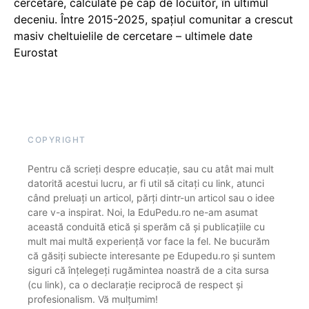
cercetare, calculate pe cap de locuitor, în ultimul
deceniu. Între 2015-2025, spațiul comunitar a crescut
masiv cheltuielile de cercetare – ultimele date
Eurostat
COPYRIGHT
Pentru că scrieți despre educație, sau cu atât mai mult
datorită acestui lucru, ar fi util să citați cu link, atunci
când preluați un articol, părți dintr-un articol sau o idee
care v-a inspirat. Noi, la EduPedu.ro ne-am asumat
această conduită etică și sperăm că și publicațiile cu
mult mai multă experiență vor face la fel. Ne bucurăm
că găsiți subiecte interesante pe Edupedu.ro și suntem
siguri că înțelegeți rugămintea noastră de a cita sursa
(cu link), ca o declarație reciprocă de respect și
profesionalism. Vă mulțumim!