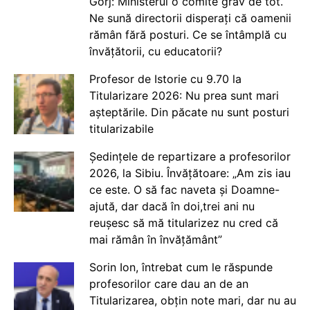
Gorj: Ministerul o comite grav de tot.
Ne sună directorii disperați că oamenii
rămân fără posturi. Ce se întâmplă cu
învățătorii, cu educatorii?
Profesor de Istorie cu 9.70 la
Titularizare 2026: Nu prea sunt mari
așteptările. Din păcate nu sunt posturi
titularizabile
Ședințele de repartizare a profesorilor
2026, la Sibiu. Învățătoare: „Am zis iau
ce este. O să fac naveta și Doamne-
ajută, dar dacă în doi,trei ani nu
reușesc să mă titularizez nu cred că
mai rămân în învățământ”
Sorin Ion, întrebat cum le răspunde
profesorilor care dau an de an
Titularizarea, obțin note mari, dar nu au