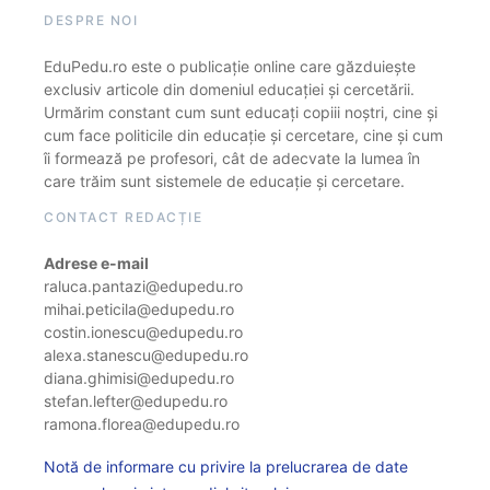
DESPRE NOI
EduPedu.ro este o publicație online care găzduiește
exclusiv articole din domeniul educației și cercetării.
Urmărim constant cum sunt educați copiii noștri, cine și
cum face politicile din educație și cercetare, cine și cum
îi formează pe profesori, cât de adecvate la lumea în
care trăim sunt sistemele de educație și cercetare.
CONTACT REDACȚIE
Adrese e-mail
raluca.pantazi@edupedu.ro
mihai.peticila@edupedu.ro
costin.ionescu@edupedu.ro
alexa.stanescu@edupedu.ro
diana.ghimisi@edupedu.ro
stefan.lefter@edupedu.ro
ramona.florea@edupedu.ro
Notă de informare cu privire la prelucrarea de date