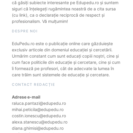
că găsiți subiecte interesante pe Edupedu.ro și suntem
siguri că înțelegeți rugămintea noastră de a cita sursa
(cu link), ca o declarație reciprocă de respect și
profesionalism. Vă mulțumim!
DESPRE NOI
EduPedu.ro este o publicație online care găzduiește
exclusiv articole din domeniul educației și cercetării.
Urmărim constant cum sunt educați copiii noștri, cine și
cum face politicile din educație și cercetare, cine și cum
îi formează pe profesori, cât de adecvate la lumea în
care trăim sunt sistemele de educație și cercetare.
CONTACT REDACȚIE
Adrese e-mail
raluca.pantazi@edupedu.ro
mihai.peticila@edupedu.ro
costin.ionescu@edupedu.ro
alexa.stanescu@edupedu.ro
diana.ghimisi@edupedu.ro