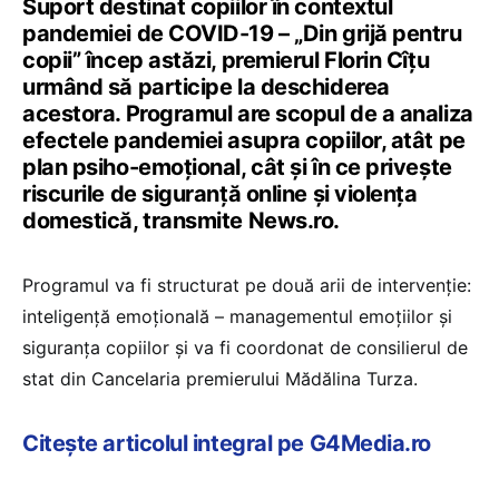
Suport destinat copiilor în contextul
pandemiei de COVID-19 – „Din grijă pentru
copii” încep astăzi, premierul Florin Cîţu
urmând să participe la deschiderea
acestora. Programul are scopul de a analiza
efectele pandemiei asupra copiilor, atât pe
plan psiho-emoţional, cât şi în ce priveşte
riscurile de siguranţă online şi violenţa
domestică, transmite News.ro.
Programul va fi structurat pe două arii de intervenţie:
inteligenţă emoţională – managementul emoţiilor şi
siguranţa copiilor şi va fi coordonat de consilierul de
stat din Cancelaria premierului Mădălina Turza.
Citește articolul integral pe G4Media.ro