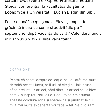
cercetare-dezvoltare / Op Ed Profesorul Eduard
Stoica, conferențiar la Facultatea de Științe
Economice a Universității „Lucian Blaga” din Sibiu
Peste o lună începe școala. Elevii și copiii de
grădiniță încep cursurile și activitățile pe 7
septembrie, după vacanța de vară / Calendarul anului
școlar 2026-2027 și lista vacanțelor
COPYRIGHT
Pentru că scrieți despre educație, sau cu atât mai mult
datorită acestui lucru, ar fi util să citați cu link, atunci
când preluați un articol, părți dintr-un articol sau o idee
care v-a inspirat. Noi, la EduPedu.ro ne-am asumat
această conduită etică și sperăm că și publicațiile cu
mult mai multă experiență vor face la fel. Ne bucurăm