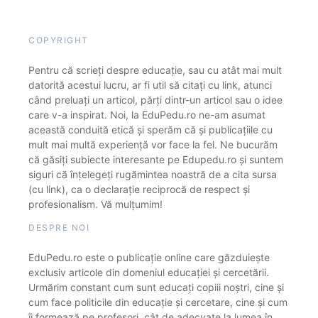
COPYRIGHT
Pentru că scrieți despre educație, sau cu atât mai mult
datorită acestui lucru, ar fi util să citați cu link, atunci
când preluați un articol, părți dintr-un articol sau o idee
care v-a inspirat. Noi, la EduPedu.ro ne-am asumat
această conduită etică și sperăm că și publicațiile cu
mult mai multă experiență vor face la fel. Ne bucurăm
că găsiți subiecte interesante pe Edupedu.ro și suntem
siguri că înțelegeți rugămintea noastră de a cita sursa
(cu link), ca o declarație reciprocă de respect și
profesionalism. Vă mulțumim!
DESPRE NOI
EduPedu.ro este o publicație online care găzduiește
exclusiv articole din domeniul educației și cercetării.
Urmărim constant cum sunt educați copiii noștri, cine și
cum face politicile din educație și cercetare, cine și cum
îi formează pe profesori, cât de adecvate la lumea în