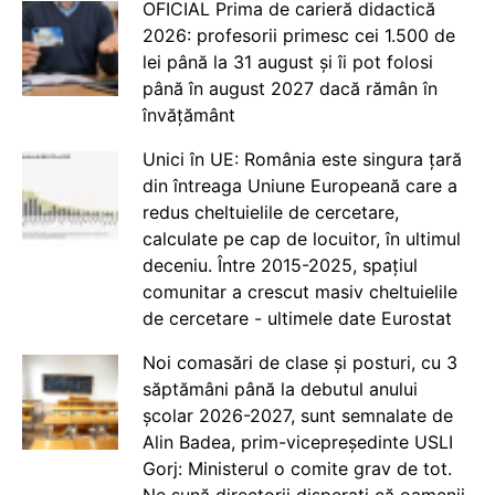
OFICIAL Prima de carieră didactică
2026: profesorii primesc cei 1.500 de
lei până la 31 august și îi pot folosi
până în august 2027 dacă rămân în
învățământ
Unici în UE: România este singura țară
din întreaga Uniune Europeană care a
redus cheltuielile de cercetare,
calculate pe cap de locuitor, în ultimul
deceniu. Între 2015-2025, spațiul
comunitar a crescut masiv cheltuielile
de cercetare - ultimele date Eurostat
Noi comasări de clase și posturi, cu 3
săptămâni până la debutul anului
școlar 2026-2027, sunt semnalate de
Alin Badea, prim-vicepreședinte USLI
Gorj: Ministerul o comite grav de tot.
Ne sună directorii disperați că oamenii