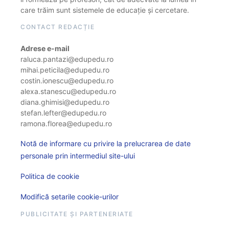
care trăim sunt sistemele de educație și cercetare.
CONTACT REDACȚIE
Adrese e-mail
raluca.pantazi@edupedu.ro
mihai.peticila@edupedu.ro
costin.ionescu@edupedu.ro
alexa.stanescu@edupedu.ro
diana.ghimisi@edupedu.ro
stefan.lefter@edupedu.ro
ramona.florea@edupedu.ro
Notă de informare cu privire la prelucrarea de date
personale prin intermediul site-ului
Politica de cookie
Modifică setarile cookie-urilor
PUBLICITATE ȘI PARTENERIATE