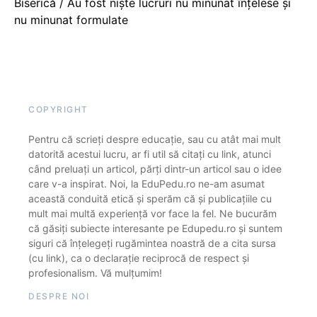
Biserică / Au fost niște lucruri nu minunat înțelese și
nu minunat formulate
COPYRIGHT
Pentru că scrieți despre educație, sau cu atât mai mult
datorită acestui lucru, ar fi util să citați cu link, atunci
când preluați un articol, părți dintr-un articol sau o idee
care v-a inspirat. Noi, la EduPedu.ro ne-am asumat
această conduită etică și sperăm că și publicațiile cu
mult mai multă experiență vor face la fel. Ne bucurăm
că găsiți subiecte interesante pe Edupedu.ro și suntem
siguri că înțelegeți rugămintea noastră de a cita sursa
(cu link), ca o declarație reciprocă de respect și
profesionalism. Vă mulțumim!
DESPRE NOI