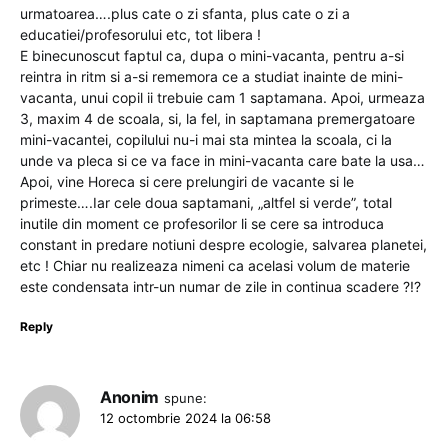
urmatoarea….plus cate o zi sfanta, plus cate o zi a
educatiei/profesorului etc, tot libera !
E binecunoscut faptul ca, dupa o mini-vacanta, pentru a-si
reintra in ritm si a-si rememora ce a studiat inainte de mini-
vacanta, unui copil ii trebuie cam 1 saptamana. Apoi, urmeaza
3, maxim 4 de scoala, si, la fel, in saptamana premergatoare
mini-vacantei, copilului nu-i mai sta mintea la scoala, ci la
unde va pleca si ce va face in mini-vacanta care bate la usa…
Apoi, vine Horeca si cere prelungiri de vacante si le
primeste….Iar cele doua saptamani, „altfel si verde”, total
inutile din moment ce profesorilor li se cere sa introduca
constant in predare notiuni despre ecologie, salvarea planetei,
etc ! Chiar nu realizeaza nimeni ca acelasi volum de materie
este condensata intr-un numar de zile in continua scadere ?!?
Reply
Anonim
spune:
12 octombrie 2024 la 06:58