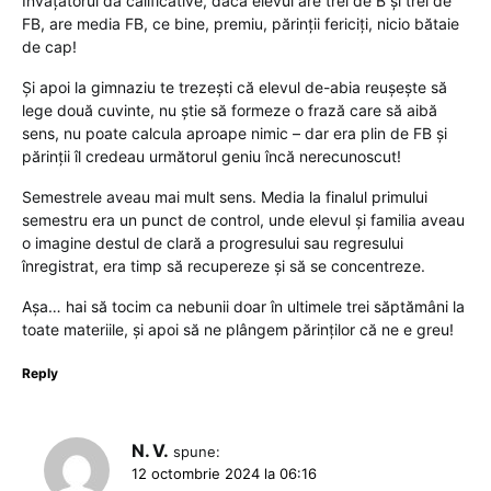
Învățătorul dă calificative, dacă elevul are trei de B și trei de
FB, are media FB, ce bine, premiu, părinții fericiți, nicio bătaie
de cap!
Și apoi la gimnaziu te trezești că elevul de-abia reușește să
lege două cuvinte, nu știe să formeze o frază care să aibă
sens, nu poate calcula aproape nimic – dar era plin de FB și
părinții îl credeau următorul geniu încă nerecunoscut!
Semestrele aveau mai mult sens. Media la finalul primului
semestru era un punct de control, unde elevul și familia aveau
o imagine destul de clară a progresului sau regresului
înregistrat, era timp să recupereze și să se concentreze.
Așa… hai să tocim ca nebunii doar în ultimele trei săptămâni la
toate materiile, și apoi să ne plângem părinților că ne e greu!
Reply
N. V.
spune:
12 octombrie 2024 la 06:16