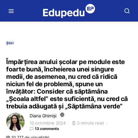
Știri
Împărțirea anului școlar pe module este
foarte bună, încheierea unei singure
medii, de asemenea, nu cred că ridică
niciun fel de problemă, spune un
învățător: Consider că săptămâna
„Școala altfel” este suficientă, nu cred că
trebuia adăugată și „Săptămâna verde”
Diana Ghimiși
10 octombrie 2024
3 minute read
13 comments
10.777 de vizualizări