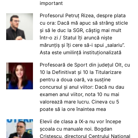
important
Profesorul Petruț Rizea, despre plata
cu ora: Dacă mă apuc să strâng sticle
și să le duc la SGR, câștig mai mult
într-o zi / Statul îți aruncă niște
mărunțiș și îți cere să-i spui „salariu”.
Asta este umilință instituționalizată
Profesoară de Sport din județul Olt, cu
10 la Definitivat și 10 la Titularizare
pentru a doua oară, va susține
concursul și anul viitor: Dacă nu dau
examen anul viitor, nota 10 nu mai
valorează mare lucru. Cineva cu 5
poate să ia ore înaintea mea
Elevii de clasa a IX-a nu vor începe
școala cu manuale noi. Bogdan
Cristescu, directorul Centrului Național