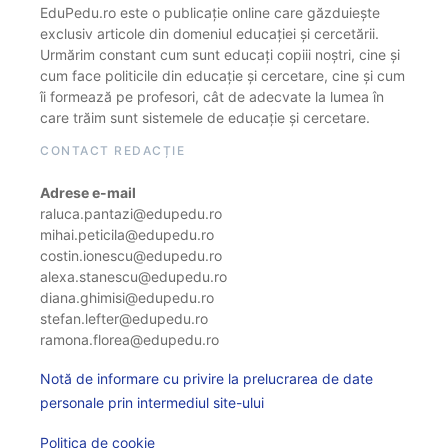
EduPedu.ro este o publicație online care găzduiește
exclusiv articole din domeniul educației și cercetării.
Urmărim constant cum sunt educați copiii noștri, cine și
cum face politicile din educație și cercetare, cine și cum
îi formează pe profesori, cât de adecvate la lumea în
care trăim sunt sistemele de educație și cercetare.
CONTACT REDACȚIE
Adrese e-mail
raluca.pantazi@edupedu.ro
mihai.peticila@edupedu.ro
costin.ionescu@edupedu.ro
alexa.stanescu@edupedu.ro
diana.ghimisi@edupedu.ro
stefan.lefter@edupedu.ro
ramona.florea@edupedu.ro
Notă de informare cu privire la prelucrarea de date
personale prin intermediul site-ului
Politica de cookie