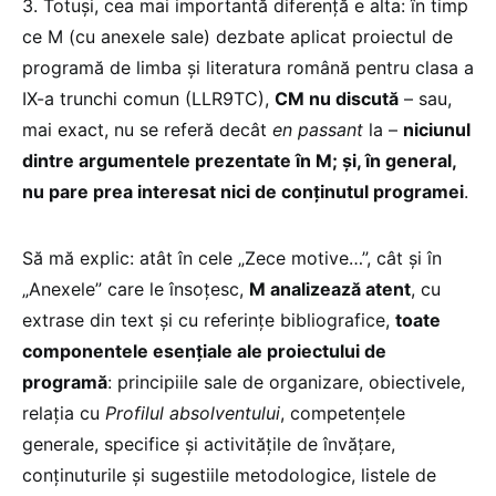
3. Totuși, cea mai importantă diferență e alta: în timp
ce M (cu anexele sale) dezbate aplicat proiectul de
programă de limba și literatura română pentru clasa a
IX-a trunchi comun (LLR9TC),
CM nu discută
– sau,
mai exact, nu se referă decât
en passant
la –
niciunul
dintre argumentele prezentate în M; și, în general,
nu pare prea interesat nici de conținutul programei
.
Să mă explic: atât în cele „Zece motive…”, cât și în
„Anexele” care le însoțesc,
M analizează atent
, cu
extrase din text și cu referințe bibliografice,
toate
componentele esențiale ale proiectului de
programă
: principiile sale de organizare, obiectivele,
relația cu
Profilul absolventului
, competențele
generale, specifice și activitățile de învățare,
conținuturile și sugestiile metodologice, listele de