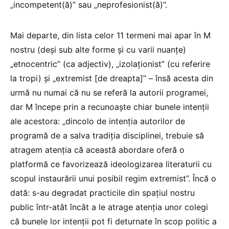
„incompetent(ă)” sau „neprofesionist(ă)”.
Mai departe, din lista celor 11 termeni mai apar în M
nostru (deși sub alte forme și cu varii nuanțe)
„etnocentric” (ca adjectiv), „izolaționist” (cu referire
la tropi) și „extremist [de dreapta]” – însă acesta din
urmă nu numai că nu se referă la autorii programei,
dar M începe prin a recunoaște chiar bunele intenții
ale acestora: „dincolo de intenția autorilor de
programă de a salva tradiția disciplinei, trebuie să
atragem atenția că această abordare oferă o
platformă ce favorizează ideologizarea literaturii cu
scopul instaurării unui posibil regim extremist”. Încă o
dată: s-au degradat practicile din spațiul nostru
public într-atât încât a le atrage atenția unor colegi
că bunele lor intenții pot fi deturnate în scop politic a