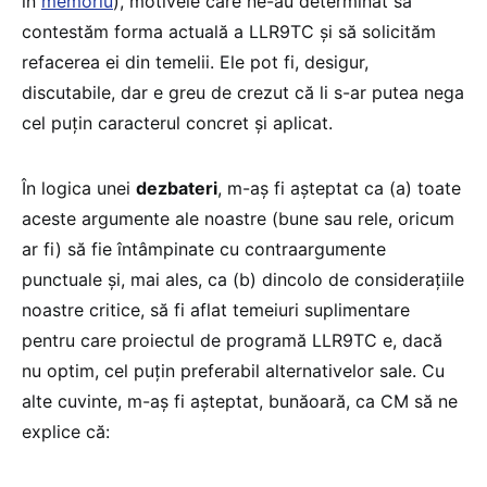
în
memoriu
), motivele care ne-au determinat să
contestăm forma actuală a LLR9TC și să solicităm
refacerea ei din temelii. Ele pot fi, desigur,
discutabile, dar e greu de crezut că li s-ar putea nega
cel puțin caracterul concret și aplicat.
În logica unei
dezbateri
, m-aș fi așteptat ca (a) toate
aceste argumente ale noastre (bune sau rele, oricum
ar fi) să fie întâmpinate cu contraargumente
punctuale și, mai ales, ca (b) dincolo de considerațiile
noastre critice, să fi aflat temeiuri suplimentare
pentru care proiectul de programă LLR9TC e, dacă
nu optim, cel puțin preferabil alternativelor sale. Cu
alte cuvinte, m-aș fi așteptat, bunăoară, ca CM să ne
explice că: