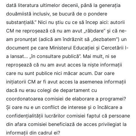
dată literatura ultimelor decenii, până la generația
douămiistă inclusiv, se bucură de o pondere
substanțială.” Nici nu știu cu ce să încep aici: autorii
CM ne reproșează că nu am avut „răbdare” și că ne-
am pronunțat (adică am îndrăznit să „dezbatem”) un
document pe care Ministerul Educației și Cercetării l-
a lansat… „în consultare publică”. Mai mult, ni se
reproșează că nu am avut acces la niște informații
care nu sunt publice nici măcar acum. Dar oare
inițiatorii CM ar fi avut acces la asemenea informații
dacă nu erau colegi de departament cu
coordonatoarea comisiei de elaborare a programei?
Și oare nu e un conflict de interese și o încălcare a
confidențialității lucrărilor comisiei faptul că persoane
din afara comisiei beneficiază de acces privilegiat la
informații din cadrul ei?