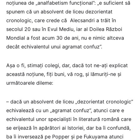
noțiunea de „analfabetism funcțional”: „e suficient să
spunem că un absolvent de liceu dezorientat
cronologic, care crede că Alecsandri a trăit în
secolul 20 sau în Evul Mediu, iar al Doilea Război
Mondial a fost acum 30 de ani, nu e nimic altceva
decât echivalentul unui agramat confuz”.
Așa o fi, stimați colegi, dar, dacă tot ne-ați explicat
această noțiune, fiți buni, vă rog, și lămuriți-ne și
următoarele dileme:
– dacă un absolvent de liceu „dezorientat cronologic”
echivalează cu un „agramat confuz”, atunci care e
echivalentul unor specialiști în literatură română care
se erijează în apărători ai Istoriei, dar ba îi confundă,
ba îi inversează pe Popper și pe Fukuyama atunci