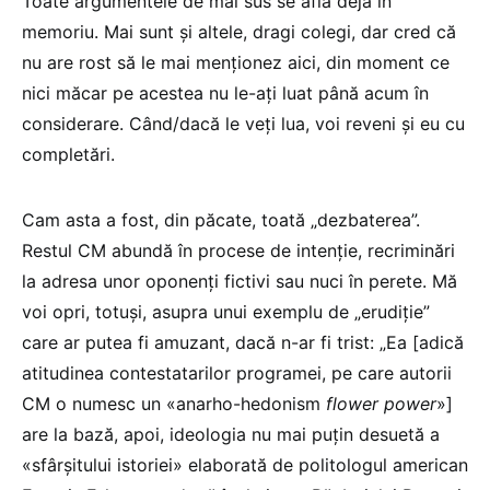
Toate argumentele de mai sus se află deja în
memoriu. Mai sunt și altele, dragi colegi, dar cred că
nu are rost să le mai menționez aici, din moment ce
nici măcar pe acestea nu le-ați luat până acum în
considerare. Când/dacă le veți lua, voi reveni și eu cu
completări.
Cam asta a fost, din păcate, toată „dezbaterea”.
Restul CM abundă în procese de intenție, recriminări
la adresa unor oponenți fictivi sau nuci în perete. Mă
voi opri, totuși, asupra unui exemplu de „erudiție”
care ar putea fi amuzant, dacă n-ar fi trist: „Ea [adică
atitudinea contestatarilor programei, pe care autorii
CM o numesc un «anarho-hedonism
flower power
»]
are la bază, apoi, ideologia nu mai puțin desuetă a
«sfârșitului istoriei» elaborată de politologul american