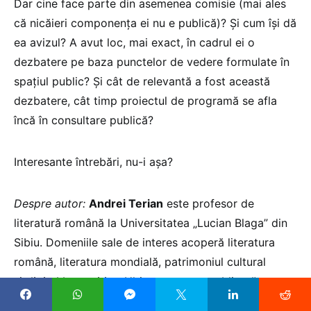
Dar cine face parte din asemenea comisie (mai ales
că nicăieri componența ei nu e publică)? Și cum își dă
ea avizul? A avut loc, mai exact, în cadrul ei o
dezbatere pe baza punctelor de vedere formulate în
spațiul public? Și cât de relevantă a fost această
dezbatere, cât timp proiectul de programă se afla
încă în consultare publică?
Interesante întrebări, nu-i așa?
Despre autor:
Andrei Terian
este profesor de
literatură română la Universitatea „Lucian Blaga” din
Sibiu. Domeniile sale de interes acoperă literatura
română, literatura mondială, patrimoniul cultural
și
digital humanities
. Ultima sa carte publicată este
volumul colectiv
Engaging Communities in Cultural