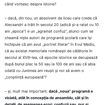
când vorbesc despre Istorie?
– dacă, din nou, un absolvent de liceu care crede că
Alecsandri a trăit în secolul 20 (adică și-a ratat cu 10
ani „epoca”) e un „agramat confuz”, atunci cum se
cheamă niște autori de programă școlară care își
închipuie că am avut „portret literar” în Evul Mediu,
că au existat memoriale românești de călătorie în
secolul al XVIII-lea, că epocile istorice se decupează
după bunul plac la 50 sau la 100 de ani sau că abia
odată cu Junimea am reușit și noi să avem o
„conștiință europeană”?
– și, mult mai important:
dacă „noua” programă e
viciată, atât în concepția de ansamblu, cât și în
detalii, de asemenea erori, confuzii sau, pur și