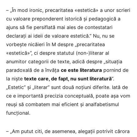
– „În mod ironic, precaritatea «estetică» a unor scrieri
cu valoare preponderent istorică și pedagogică a
ajuns să fie persiflată mai ales de contestatari
declarați ai ideii de valoare estetică.” Nu, nu se
vorbește nicăieri în M despre „precaritatea
«estetică»”, ci despre statutul (non-)literar al
anumitor categorii de texte, adică despre „situația
paradoxală de a învăța
ce este literatura
pornind de
la niște
texte care, de fapt, nu sunt literatură
”.
„Estetic” și „literar” sunt două noțiuni diferite. Iată de
ce e importantă precizia conceptuală, poate așa vom
reuși să combatem mai eficient și analfabetismul
funcțional.
– „Am putut citi, de asemenea, alegații potrivit cărora