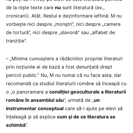
de la niște texte care
nu
sunt literatură (ex.,
cronicarii). Atât. Restul e dezinformare ieftină: M nu
vorbește nici despre „monștri”, nici despre „camere
de tortură”, nici despre „slavonă” sau „alfabet de
tranziție”.
– „Minima cunoaștere a rădăcinilor propriei literaturi
prin noțiunile ei de bază a fost denunțată drept
pericol public.” Nu, M nu numai că nu face asta, dar
recomandă ca studiul literaturii române să înceapă cu
o „o panoramare a
condiției geoculturale a literaturii
române în ansamblul său
”, urmată de „
un
instrumentar conceptual
care să-i ajute pe elevi să
înțeleagă și să explice
cum și de ce literatura se
schimbă
”.