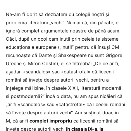
Ne-am fi dorit să dezbatem cu colegii noștri și
problema literaturii „vechi”. Numai că, din păcate, ei
ignoră complet argumentele noastre de până acum.
Căci, după un ocol cam inutil prin celelalte sisteme
educaționale europene („inutil” pentru că însuși CM
recunoaște că Dante și Shakespeare nu sunt Grigore
Ureche și Miron Costin), ei se întreabă: „De ce ar fi,
așadar, «scandalos» sau «catastrofal» că liceenii
români să învețe despre autorii vechi, pentru a
înțelege măi bine, în clasele X-XII, literatură modernă
și postmodernă?” Încă o dată, nu am spus nicăieri că
„ar fi «scandalos» sau «catastrofal» că liceenii români
să învețe despre autorii vechi”. Am susținut doar, în
M, că ar fi
complet impropriu
ca liceenii români să
învețe despre autorii vechi
în clasa a IX-a, la