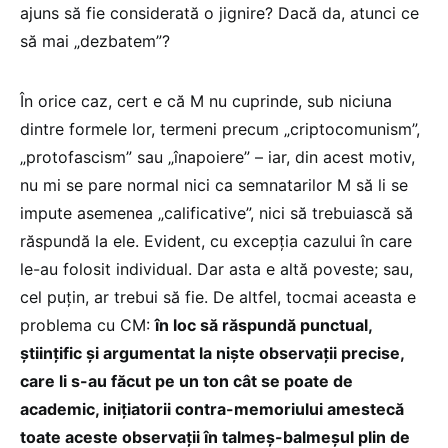
ajuns să fie considerată o jignire? Dacă da, atunci ce
să mai „dezbatem”?
În orice caz, cert e că M nu cuprinde, sub niciuna
dintre formele lor, termeni precum „criptocomunism”,
„protofascism” sau „înapoiere” – iar, din acest motiv,
nu mi se pare normal nici ca semnatarilor M să li se
impute asemenea „calificative”, nici să trebuiască să
răspundă la ele. Evident, cu excepția cazului în care
le-au folosit individual. Dar asta e altă poveste; sau,
cel puțin, ar trebui să fie. De altfel, tocmai aceasta e
problema cu CM:
în loc să răspundă punctual,
științific și argumentat la niște observații precise,
care li s-au făcut pe un ton cât se poate de
academic, inițiatorii contra-memoriului amestecă
toate aceste observații în talmeș-balmeșul plin de