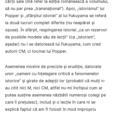
cărții sale (mă refer la ediția românească a volumului,
să nu par prea „transnațional”). Apoi, „istorismul” lui
Popper și „sfârșitul istoriei” al lui Fukuyama se referă
la două lucruri complet diferite (nu neapărat și
opuse). În sfârșit, respingerea istoriei „ca un rezervor
de posibile modele său de lecții” (ca „istorism”,
așadar) nu i se datorează lui Fukuyama, cum cred
autorii CM, ci tocmai lui Popper.
Asemenea mostre de precizie și erudiție, datorate
unor „oameni cu înțelegere critică a fenomenelor
istorice” și girate de adepții lor (probabil că mulți n-
au citit nici M, nici CM, altfel nu-mi închipui cum ar
putea susține asemenea năzbâtii numeroși colegi pe
care îi prețuiesc), includ și o lecție în care ni se
explică faptul că am fi folosit în mod impropriu