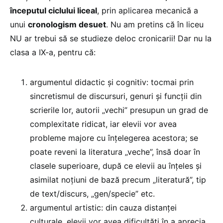
începutul ciclului liceal
, prin aplicarea mecanică a
unui
cronologism desuet
. Nu am pretins că în liceu
NU ar trebui să se studieze deloc cronicarii! Dar nu la
clasa a IX-a, pentru că:
argumentul didactic și cognitiv: tocmai prin
sincretismul de discursuri, genuri și funcții din
scrierile lor, autorii „vechi” presupun un grad de
complexitate ridicat, iar elevii vor avea
probleme majore cu înțelegerea acestora; se
poate reveni la literatura „veche”, însă doar în
clasele superioare, după ce elevii au înțeles și
asimilat noțiuni de bază precum „literatură”, tip
de text/discurs, „gen/specie” etc.
argumentul artistic: din cauza distanței
culturale, elevii vor avea dificultăți în a aprecia