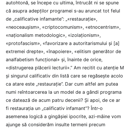
autohtonă, se începe cu ultima, întrucât ni se spune
că asupra adepților programei s-au aruncat tot felul
de „calificative infamante”: „«restaurație»,
«neoceaușism», «criptocomunism», «etnocentrism»,
«naționalism metodologic», «izolaționism»,
«protofascism», «favorizare a autoritarismului și [a]
extremei drepte», «înapoiere», «elitism generător de
analfabetism funcțional» și, înainte de orice,
«distrugerea plăcerii lecturii».” Am recitit cu atenție M
și singurul calificativ din listă care se regăsește acolo
ca atare este „restaurație”. Dar cum altfel am putea
numi reîntoarcerea la un model de a gândi programa
ce datează de acum patru decenii? Și apoi, de ce ar
fi restaurația un „calificativ infamant”? Într-o
asemenea logică a gingășiei ipocrite, azi-mâine vom
ajunge să considerăm insulte termeni precum