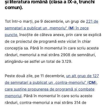
și literatura română (clasa a IX-a, trunchi
comun).
Tot într-o marți, pe 9 decembrie, un grup de
221 de
semnatari a publicat un „memoriu” (
M
) în zece
puncte
, însoțite de câteva anexe, prin care se explică
de ce proiectul de programă este viciat în chiar
concepția sa. Până în momentul în care scriu aceste
rânduri, memoriul a mai strâns 2908 de semnături,
atingându-se astfel un total de 3.129.
Peste două zile, pe 11 decembrie,
un alt grup de 127
de semnatari a publicat un „contra-memoriu” (
CM
),
care susține propunerea de programă și combate
memoriul
. Până în momentul în care scriu aceste
rânduri, contra-memoriul a mai strâns 314 de