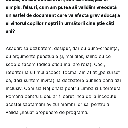
simplu, falsuri, cum am putea să validăm vreodată
un astfel de document care va afecta grav educația
și viitorul copiilor noștri în următorii cine știe câți
ani?
Așadar: să dezbatem, desigur, dar cu bună-credință,
cu argumente punctuale și, mai ales, știind cu ce
scop o facem (adică
dacă
mai are rost). Căci,
referitor la ultimul aspect, tocmai am aflat „pe surse”
că, deși suntem invitați la dezbatere publică până azi
inclusiv, Comisia Națională pentru Limba și Literatura
Română pentru Liceu ar fi cerut încă de la începutul
acestei săptămâni avizul membrilor săi pentru a
valida „noua” propunere de programă.