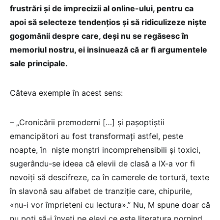
frustrări și de imprecizii al online-ului, pentru ca
apoi să selecteze tendențios și să ridiculizeze niște
gogomănii despre care, deși nu se regăsesc în
memoriul nostru, ei insinuează că ar fi argumentele
sale principale.
Câteva exemple în acest sens:
– „Cronicării premoderni […] și pașoptiștii
emancipători au fost transformați astfel, peste
noapte, în niște monștri incomprehensibili și toxici,
sugerându-se ideea că elevii de clasă a IX-a vor fi
nevoiți să descifreze, ca în camerele de tortură, texte
în slavonă sau alfabet de tranziție care, chipurile,
«nu-i vor împrieteni cu lectura».” Nu, M spune doar că
nu poți să-i înveți pe elevi ce este literatura pornind