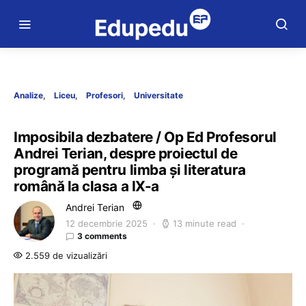
Analize
Liceu
Profesori
Universitate
Imposibila dezbatere / Op Ed Profesorul
Andrei Terian, despre proiectul de
programă pentru limba și literatura
română la clasa a IX-a
Andrei Terian
12 decembrie 2025
13 minute read
3 comments
2.559 de vizualizări