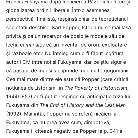
Francis Fukuyama după încheierea Războiului Rece și
globalizarea ordinii liberale. Într-o asemenea
perspectivă finalistă, respinsă chiar de teoreticianul
societății deschise, Karl Popper, Istoria nu se măi lăsă
privită
și
ca un rezervor de posibile modele său de
lecții, ci
mai ales
că un inventar de orori, exploatare
și războaie etc.” Nu înțeleg cum o fi făcut legătura
autorii CM între noi și Fukuyama, dar ce știu sigur e
că pasajul de mai sus cuprinde mai multe gogomănii.
Cea mai mare dintre ele este că Popper (care critică
noțiunea de „istorism” în
The Poverty of Historicism
,
1944/1957) ar fi putut respinge cu anticipație teza lui
Fukuyama din
The End of History and the Last Man
(1992). Mai întâi, Popper nu se referă nicăieri la
Fukuyama, că nu prea avea cum; dimpotrivă,
Fukuyama îl citează negativ pe Popper la p. 341 a