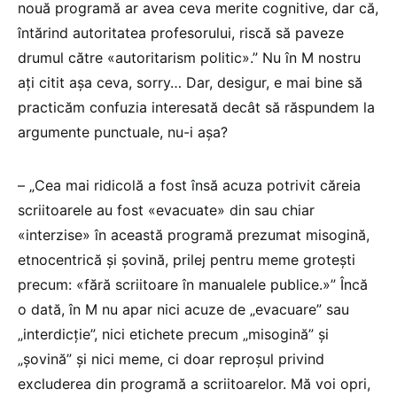
nouă programă ar avea ceva merite cognitive, dar că,
întărind autoritatea profesorului, riscă să paveze
drumul către «autoritarism politic».” Nu în M nostru
ați citit așa ceva, sorry… Dar, desigur, e mai bine să
practicăm confuzia interesată decât să răspundem la
argumente punctuale, nu-i așa?
– „Cea mai ridicolă a fost însă acuza potrivit căreia
scriitoarele au fost «evacuate» din sau chiar
«interzise» în această programă prezumat misogină,
etnocentrică și șovină, prilej pentru meme grotești
precum: «fără scriitoare în manualele publice.»” Încă
o dată, în M nu apar nici acuze de „evacuare” sau
„interdicție”, nici etichete precum „misogină” și
„șovină” și nici meme, ci doar reproșul privind
excluderea din programă a scriitoarelor. Mă voi opri,