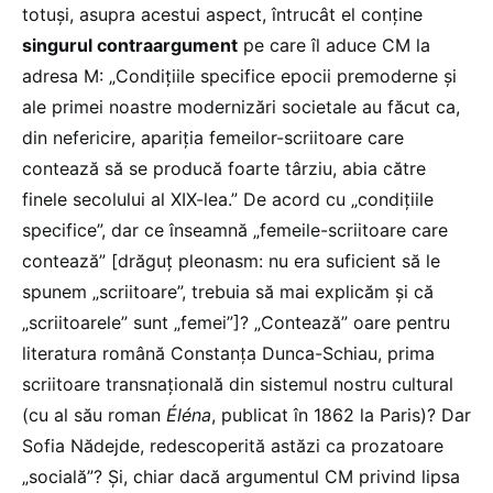
totuși, asupra acestui aspect, întrucât el conține
singurul contraargument
pe care îl aduce CM la
adresa M: „Condițiile specifice epocii premoderne și
ale primei noastre modernizări societale au făcut ca,
din nefericire, apariția femeilor-scriitoare care
contează să se producă foarte târziu, abia către
finele secolului al XIX-lea.” De acord cu „condițiile
specifice”, dar ce înseamnă „femeile-scriitoare care
contează” [drăguț pleonasm: nu era suficient să le
spunem „scriitoare”, trebuia să mai explicăm și că
„scriitoarele” sunt „femei”]? „Contează” oare pentru
literatura română Constanța Dunca-Schiau, prima
scriitoare transnațională din sistemul nostru cultural
(cu al său roman
Éléna
, publicat în 1862 la Paris)? Dar
Sofia Nădejde, redescoperită astăzi ca prozatoare
„socială”? Și, chiar dacă argumentul CM privind lipsa