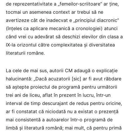
de reprezentativitate a „femeilor-scriitoare” ar ține,
tocmai un asemenea context ar trebui să ne
avertizeze cât de inadecvat e „principiul diacronic”
(înțeles ca aplicare mecanică a cronologiei) atunci
când vrei cu adevărat să deschizi elevilor din clasa a
IX-la orizontul către complexitatea și diversitatea
literaturii române.
La cele de mai sus, autorii CM adaugă o explicație
halucinantă: „Dacă acuzatorii [sic] ar fi avut răbdare
să aștepte proiectul de programă pentru următorii
trei ani de liceu, aflat în prezent în lucru, într-un
interval de timp descurajant de redus pentru oricine,
ar fi constatat că niciodată nu a existat o prezență
mai consistentă a autoarelor într-o programă de
limbă și literatură română; mai mult, că pentru primă