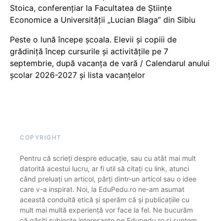
Stoica, conferențiar la Facultatea de Științe
Economice a Universității „Lucian Blaga” din Sibiu
Peste o lună începe școala. Elevii și copiii de
grădiniță încep cursurile și activitățile pe 7
septembrie, după vacanța de vară / Calendarul anului
școlar 2026-2027 și lista vacanțelor
COPYRIGHT
Pentru că scrieți despre educație, sau cu atât mai mult
datorită acestui lucru, ar fi util să citați cu link, atunci
când preluați un articol, părți dintr-un articol sau o idee
care v-a inspirat. Noi, la EduPedu.ro ne-am asumat
această conduită etică și sperăm că și publicațiile cu
mult mai multă experiență vor face la fel. Ne bucurăm
că găsiți subiecte interesante pe Edupedu.ro și suntem