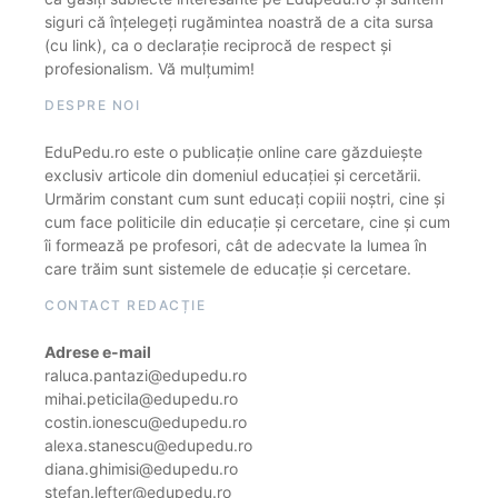
siguri că înțelegeți rugămintea noastră de a cita sursa
(cu link), ca o declarație reciprocă de respect și
profesionalism. Vă mulțumim!
DESPRE NOI
EduPedu.ro este o publicație online care găzduiește
exclusiv articole din domeniul educației și cercetării.
Urmărim constant cum sunt educați copiii noștri, cine și
cum face politicile din educație și cercetare, cine și cum
îi formează pe profesori, cât de adecvate la lumea în
care trăim sunt sistemele de educație și cercetare.
CONTACT REDACȚIE
Adrese e-mail
raluca.pantazi@edupedu.ro
mihai.peticila@edupedu.ro
costin.ionescu@edupedu.ro
alexa.stanescu@edupedu.ro
diana.ghimisi@edupedu.ro
stefan.lefter@edupedu.ro