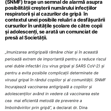
(SNMF) trage un semnal de alarmă asupra
posibilității creșterii numărului infecțiilor
respiratorii și al cazurilor de gripă în
contextul unei posibile reluări a desfășurării
cursurilor în unitățile școlare de către copii
și adolescenți, se arată un comunciat de
presă al Societății.
„Imunizarea antigripală rămâne chiar și în această
perioadă extrem de importantă pentru a reduce riscul
unei duble infectări (cu virus gripal și SARS CoV-2) și
pentru a evita posibile complicații determinate de
virusul gripal în rândul copiilor și al comunității. SNMF
încurajează vaccinarea antigripală a copiilor și
adolescenților având in vedere că vaccinarea este
cea mai eficientă metodă de prevenire a
îmbolnăvirilor prin gripă”,
a declarat dr. Dina