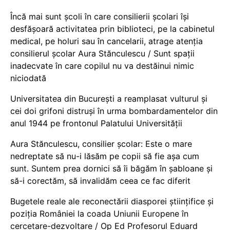
Încă mai sunt școli în care consilierii școlari își
desfășoară activitatea prin biblioteci, pe la cabinetul
medical, pe holuri sau în cancelarii, atrage atenția
consilierul școlar Aura Stănculescu / Sunt spații
inadecvate în care copilul nu va destăinui nimic
niciodată
Universitatea din București a reamplasat vulturul și
cei doi grifoni distruși în urma bombardamentelor din
anul 1944 pe frontonul Palatului Universității
Aura Stănculescu, consilier școlar: Este o mare
nedreptate să nu-i lăsăm pe copii să fie așa cum
sunt. Suntem prea dornici să îi băgăm în șabloane și
să-i corectăm, să invalidăm ceea ce fac diferit
Bugetele reale ale reconectării diasporei științifice și
poziția României la coada Uniunii Europene în
cercetare-dezvoltare / Op Ed Profesorul Eduard