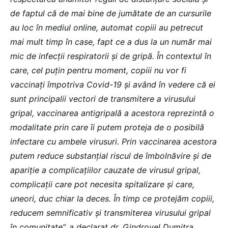
de faptul că de mai bine de jumătate de an cursurile
au loc în mediul online, automat copiii au petrecut
mai mult timp în case, fapt ce a dus la un număr mai
mic de infecții respiratorii și de gripă. În contextul în
care, cel puțin pentru moment, copiii nu vor fi
vaccinați împotriva Covid-19 și având în vedere că ei
sunt principalii vectori de transmitere a virusului
gripal, vaccinarea antigripală a acestora reprezintă o
modalitate prin care îi putem proteja de o posibilă
infectare cu ambele virusuri. Prin vaccinarea acestora
putem reduce substanțial riscul de îmbolnăvire și de
apariție a complicațiilor cauzate de virusul gripal,
complicații care pot necesita spitalizare și care,
uneori, duc chiar la deces. În timp ce protejăm copiii,
reducem semnificativ și transmiterea virusului gripal
în comunitate”, a declarat dr. Gindrovel Dumitra,