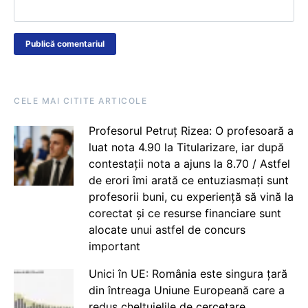
CELE MAI CITITE ARTICOLE
Profesorul Petruț Rizea: O profesoară a
luat nota 4.90 la Titularizare, iar după
contestații nota a ajuns la 8.70 / Astfel
de erori îmi arată ce entuziasmați sunt
profesorii buni, cu experiență să vină la
corectat și ce resurse financiare sunt
alocate unui astfel de concurs
important
Unici în UE: România este singura țară
din întreaga Uniune Europeană care a
redus cheltuielile de cercetare,