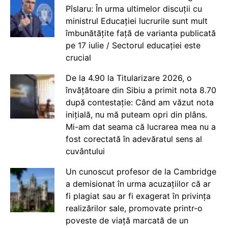
Pîslaru: În urma ultimelor discuții cu
ministrul Educației lucrurile sunt mult
îmbunătățite față de varianta publicată
pe 17 iulie / Sectorul educației este
crucial
De la 4.90 la Titularizare 2026, o
învățătoare din Sibiu a primit nota 8.70
după contestație: Când am văzut nota
inițială, nu mă puteam opri din plâns.
Mi-am dat seama că lucrarea mea nu a
fost corectată în adevăratul sens al
cuvântului
Un cunoscut profesor de la Cambridge
a demisionat în urma acuzațiilor că ar
fi plagiat sau ar fi exagerat în privința
realizărilor sale, promovate printr-o
poveste de viață marcată de un