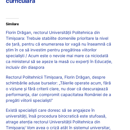
curriculară
Similare
Florin Drăgan, rectorul Universității Politehnica din
Timișoara: Trebuie stabilite domeniile prioritare la nivel
de țară, pentru că enumerarea lor vagă nu înseamnă că
știm în ce să investim pentru pregătirea viitorilor
specialiști / Acum este o nevoie mai mare ca niciodată
ca ministerul să se așeze la masă cu experți în Educație,
inclusiv din diaspora
Rectorul Politehnicii Timișoara, Florin Drăgan, despre
schimbările aduse burselor: „Tăierile operate acum, fără
o viziune și fără criterii clare, nu doar că descurajează
performanța, dar compromit capacitatea României de a
pregăti viitorii specialiști”
Există specialişti care doresc să se angajeze în
universităţi, însă procedura birocratică este stufoasă,
atrage atenția rectorul Universității Politehnica din
Timișoara/ Vom avea o criză atât în sistemul universitar,