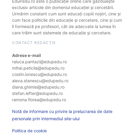
EduPedu.ro este o publicație online care găzduiește
exclusiv articole din domeniul educației și cercetării.
Urmărim constant cum sunt educați copiii noștri, cine și
cum face politicile din educație și cercetare, cine și cum
îi formează pe profesori, cât de adecvate la lumea în
care trăim sunt sistemele de educație și cercetare.
CONTACT REDACȚIE
Adrese e-mail
raluca.pantazi@edupedu.ro
mihai.peticila@edupedu.ro
costin.ionescu@edupedu.ro
alexa.stanescu@edupedu.ro
diana.ghimisi@edupedu.ro
stefan.lefter@edupedu.ro
ramona.florea@edupedu.ro
Notă de informare cu privire la prelucrarea de date
personale prin intermediul site-ului
Politica de cookie