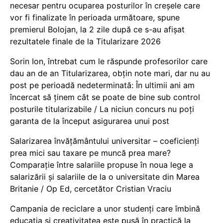
necesar pentru ocuparea posturilor în creșele care
vor fi finalizate în perioada următoare, spune
premierul Bolojan, la 2 zile după ce s-au afișat
rezultatele finale de la Titularizare 2026
Sorin Ion, întrebat cum le răspunde profesorilor care
dau an de an Titularizarea, obțin note mari, dar nu au
post pe perioadă nedeterminată: În ultimii ani am
încercat să ținem cât se poate de bine sub control
posturile titularizabile / La niciun concurs nu poți
garanta de la început asigurarea unui post
Salarizarea învățământului universitar – coeficienți
prea mici sau taxare pe muncă prea mare?
Comparație între salariile propuse în noua lege a
salarizării și salariile de la o universitate din Marea
Britanie / Op Ed, cercetător Cristian Vraciu
Campania de reciclare a unor studenți care îmbină
educația și creativitatea este pusă în practică la