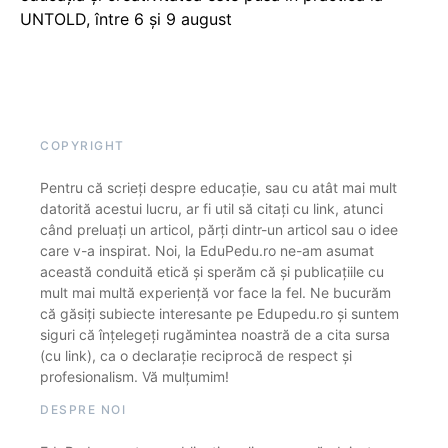
UNTOLD, între 6 și 9 august
COPYRIGHT
Pentru că scrieți despre educație, sau cu atât mai mult
datorită acestui lucru, ar fi util să citați cu link, atunci
când preluați un articol, părți dintr-un articol sau o idee
care v-a inspirat. Noi, la EduPedu.ro ne-am asumat
această conduită etică și sperăm că și publicațiile cu
mult mai multă experiență vor face la fel. Ne bucurăm
că găsiți subiecte interesante pe Edupedu.ro și suntem
siguri că înțelegeți rugămintea noastră de a cita sursa
(cu link), ca o declarație reciprocă de respect și
profesionalism. Vă mulțumim!
DESPRE NOI