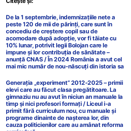
Citește și:
De la 1 septembrie, indemnizațiile nete a
peste 120 de mii de părinți, care sunt în
concediu de creștere copil sau de
acomodare după adopție, vor fi tăiate cu
10% lunar, potrivit legii Bolojan care le
impune și lor contribuția de sănătate –
anunță CNAS / În 2024 România a avut cel
mai mic număr de nou-născuți din istoria sa
Generația „experiment” 2012-2025 – primii
elevi care au făcut clasa pregătitoare. La
gimnaziu nu au avut în niciun an manuale la
timp și nici profesori formați / Liceul i-a
primit fără curriculum nou, cu manuale și
programe dinainte de nașterea lor, din
cauza politicienilor care au amânat reforma