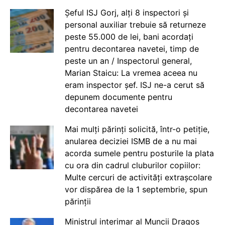
Șeful ISJ Gorj, alți 8 inspectori și
personal auxiliar trebuie să returneze
peste 55.000 de lei, bani acordați
pentru decontarea navetei, timp de
peste un an / Inspectorul general,
Marian Staicu: La vremea aceea nu
eram inspector șef. ISJ ne-a cerut să
depunem documente pentru
decontarea navetei
Mai mulți părinți solicită, într-o petiție,
anularea deciziei ISMB de a nu mai
acorda sumele pentru posturile la plata
cu ora din cadrul cluburilor copiilor:
Multe cercuri de activități extrașcolare
vor dispărea de la 1 septembrie, spun
părinții
Ministrul interimar al Muncii Dragos