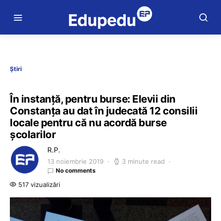
Știri
În instanță, pentru burse: Elevii din
Constanța au dat în judecată 12 consilii
locale pentru că nu acordă burse
școlarilor
R.P.
13 noiembrie 2019
3 minute read
No comments
517 vizualizări