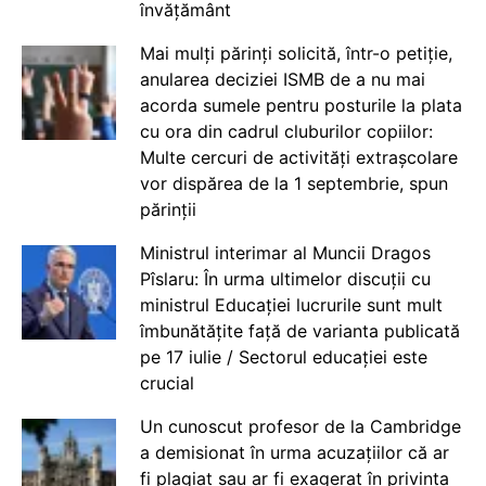
învățământ
Mai mulți părinți solicită, într-o petiție,
anularea deciziei ISMB de a nu mai
acorda sumele pentru posturile la plata
cu ora din cadrul cluburilor copiilor:
Multe cercuri de activități extrașcolare
vor dispărea de la 1 septembrie, spun
părinții
Ministrul interimar al Muncii Dragos
Pîslaru: În urma ultimelor discuții cu
ministrul Educației lucrurile sunt mult
îmbunătățite față de varianta publicată
pe 17 iulie / Sectorul educației este
crucial
Un cunoscut profesor de la Cambridge
a demisionat în urma acuzațiilor că ar
fi plagiat sau ar fi exagerat în privința