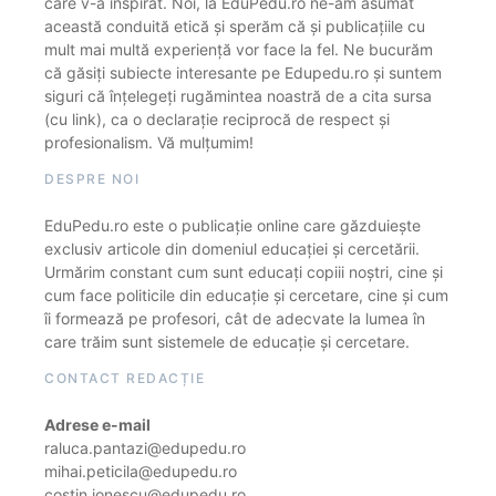
care v-a inspirat. Noi, la EduPedu.ro ne-am asumat
această conduită etică și sperăm că și publicațiile cu
mult mai multă experiență vor face la fel. Ne bucurăm
că găsiți subiecte interesante pe Edupedu.ro și suntem
siguri că înțelegeți rugămintea noastră de a cita sursa
(cu link), ca o declarație reciprocă de respect și
profesionalism. Vă mulțumim!
DESPRE NOI
EduPedu.ro este o publicație online care găzduiește
exclusiv articole din domeniul educației și cercetării.
Urmărim constant cum sunt educați copiii noștri, cine și
cum face politicile din educație și cercetare, cine și cum
îi formează pe profesori, cât de adecvate la lumea în
care trăim sunt sistemele de educație și cercetare.
CONTACT REDACȚIE
Adrese e-mail
raluca.pantazi@edupedu.ro
mihai.peticila@edupedu.ro
costin.ionescu@edupedu.ro