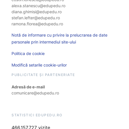
alexa.stanescu@edupedu.ro
diana.ghimisi@edupedu.ro
stefan.lefter@edupedu.ro
ramona.florea@edupedu.ro
Notă de informare cu privire la prelucrarea de date
personale prin intermediul site-ului
Politica de cookie
Modifică setarile cookie-urilor
PUBLICITATE ȘI PARTENERIATE
Adresă de e-mail
comunicare@edupedu.ro
STATISTICI EDUPEDU.RO
466.157.727 vizite