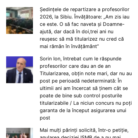
Ședințele de repartizare a profesorilor
2026, la Sibiu. Învățătoare: „Am zis iau
ce este. O să fac naveta și Doamne-
ajută, dar dacă în doi,trei ani nu
reușesc să mă titularizez nu cred că
mai rămân în învățământ”
Sorin Ion, întrebat cum le răspunde
profesorilor care dau an de an
Titularizarea, obțin note mari, dar nu au
post pe perioadă nedeterminată: În
ultimii ani am încercat să ținem cât se
poate de bine sub control posturile
titularizabile / La niciun concurs nu poți
garanta de la început asigurarea unui
post
Mai mulți părinți solicită, într-o petiție,
anularea deciziei ISMB de a nu mai