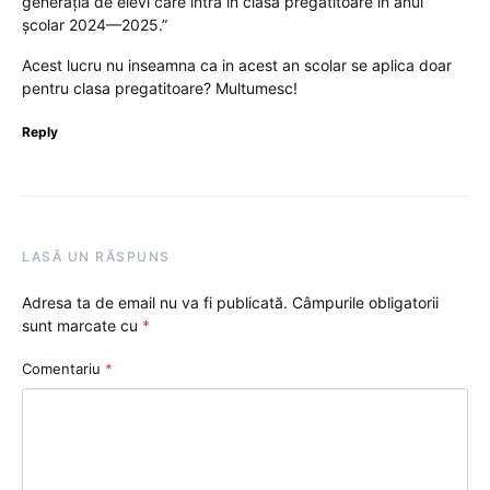
generația de elevi care intră în clasa pregătitoare în anul
școlar 2024—2025.”
Acest lucru nu inseamna ca in acest an scolar se aplica doar
pentru clasa pregatitoare? Multumesc!
Reply
LASĂ UN RĂSPUNS
Adresa ta de email nu va fi publicată.
Câmpurile obligatorii
sunt marcate cu
*
Comentariu
*