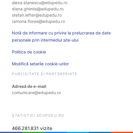
alexa.stanescu@edupedu.ro
diana.ghimisi@edupedu.ro
stefan.lefter@edupedu.ro
ramona.florea@edupedu.ro
Notă de informare cu privire la prelucrarea de date
personale prin intermediul site-ului
Politica de cookie
Modifică setarile cookie-urilor
PUBLICITATE ȘI PARTENERIATE
Adresă de e-mail
comunicare@edupedu.ro
STATISTICI EDUPEDU.RO
466.281.831 vizite