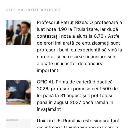
CELE MAI CITITE ARTICOLE
Profesorul Petruț Rizea: O profesoară a
luat nota 4.90 la Titularizare, iar după
contestații nota a ajuns la 8.70 / Astfel
de erori îmi arată ce entuziasmați sunt
profesorii buni, cu experiență să vină la
corectat și ce resurse financiare sunt
alocate unui astfel de concurs
important
OFICIAL Prima de carieră didactică
2026: profesorii primesc cei 1.500 de
lei până la 31 august și îi pot folosi
până în august 2027 dacă rămân în
învățământ
Unici în UE: România este singura țară
din întreaga Uniune Europeană care a