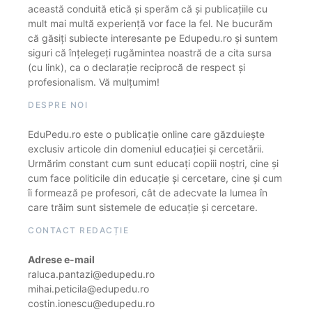
această conduită etică și sperăm că și publicațiile cu
mult mai multă experiență vor face la fel. Ne bucurăm
că găsiți subiecte interesante pe Edupedu.ro și suntem
siguri că înțelegeți rugămintea noastră de a cita sursa
(cu link), ca o declarație reciprocă de respect și
profesionalism. Vă mulțumim!
DESPRE NOI
EduPedu.ro este o publicație online care găzduiește
exclusiv articole din domeniul educației și cercetării.
Urmărim constant cum sunt educați copiii noștri, cine și
cum face politicile din educație și cercetare, cine și cum
îi formează pe profesori, cât de adecvate la lumea în
care trăim sunt sistemele de educație și cercetare.
CONTACT REDACȚIE
Adrese e-mail
raluca.pantazi@edupedu.ro
mihai.peticila@edupedu.ro
costin.ionescu@edupedu.ro