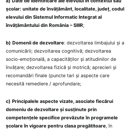
a)
Date de identificare ale elevului în contextul său
școlar: unitate de învățământ, localitate, județ, codul
elevului din Sistemul Informatic Integrat al
învățământului din România – SIIIR
;
b)
Domenii de dezvoltare
: dezvoltarea limbajului și a
comunicării; dezvoltarea cognitivă; dezvoltarea
socio-emoțională, a capacităților și atitudinilor de
învățare; dezvoltarea fizică și motrică; aprecieri și
recomandări finale (puncte tari și aspecte care
necesită remediere / aprofundare;
c)
Principalele aspecte vizate, asociate fiecărui
domeniu de dezvoltare și susținute prin
competențele specifice prevăzute în programele
școlare în vigoare pentru clasa pregătitoare
, în