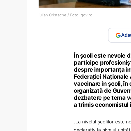
Iulian Cristache / Foto: gov.ro
Adau
În școli este nevoie 
participe profesionișt
despre importanța imu
Federației Naționale 
vaccinare in școli, în
organizată de Guvern. 
dezbatere pe tema va
a trimis economistul i
„La nivelul școlilor este
declarativ la nivelul unită