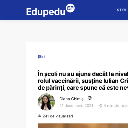
ȘTIRI
Știri
În școli nu au ajuns decât la nive
rolul vaccinării, susține Iulian C
de părinți, care spune că este n
Diana Ghimiși
21 decembrie 2021
4 minute rea
241 de vizualizări