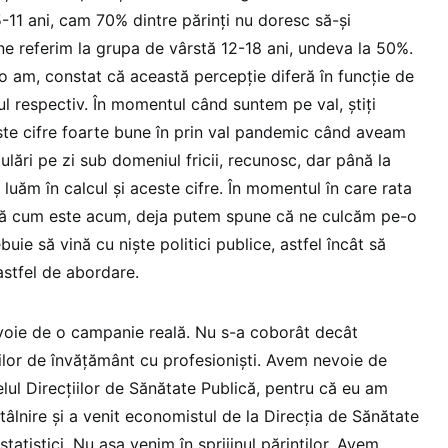
-11 ani, cam 70% dintre părinți nu doresc să-și
ne referim la grupa de vârstă 12-18 ani, undeva la 50%.
o am, constat că această percepție diferă în funcție de
l respectiv. În momentul când suntem pe val, știți
ște cifre foarte bune în prin val pandemic când aveam
ulări pe zi sub domeniul fricii, recunosc, dar până la
 luăm în calcul și aceste cifre. În momentul în care rata
ică cum este acum, deja putem spune că ne culcăm pe-o
buie să vină cu niște politici publice, astfel încât să
 astfel de abordare.
nevoie de o campanie reală. Nu s-a coborât decât
ăților de învățământ cu profesioniști. Avem nevoie de
elul Direcțiilor de Sănătate Publică, pentru că eu am
ntâlnire și a venit economistul de la Direcția de Sănătate
tatistici. Nu așa venim în sprijinul părinților. Avem