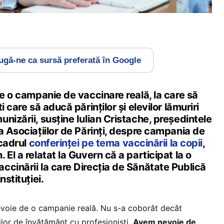
gă-ne ca sursă preferată în Google
de o campanie de vaccinare reală, la care să
i care să aducă părinților și elevilor lămuriri
nizării, susține Iulian Cristache, președintele
a Asociațiilor de Părinți, despre campania de
 cadrul
conferinței pe tema vaccinării la copii
,
El a relatat la Guvern că a participat la o
ccinării la care Direcția de Sănătate Publică
nstituției.
 nevoie de o campanie reală. Nu s-a coborât decât
ților de învățământ cu profesioniști.
Avem nevoie de