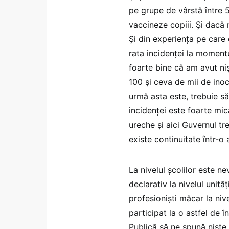
pe grupe de vârstă între 5
vaccineze copiii. Și dacă 
Și din experiența pe care 
rata incidenței la momentu
foarte bine că am avut ni
100 și ceva de mii de inoc
urmă asta este, trebuie să
incidenței este foarte m
ureche și aici Guvernul tre
existe continuitate într-o
La nivelul școlilor este 
declarativ la nivelul unit
profesioniști măcar la niv
participat la o astfel de î
Publică să ne spună niște s