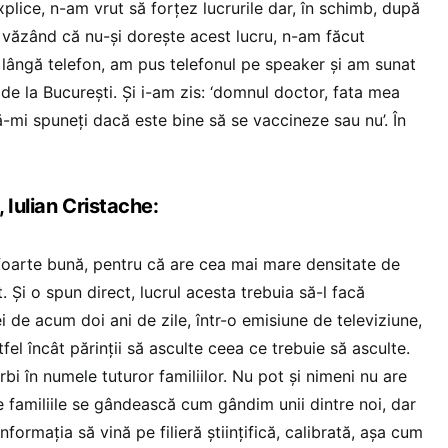
plice, n-am vrut să forțez lucrurile dar, în schimb, după
i văzând că nu-și dorește acest lucru, n-am făcut
lângă telefon, am pus telefonul pe speaker și am sunat
e la București. Și i-am zis: ‘domnul doctor, fata mea
-mi spuneți dacă este bine să se vaccineze sau nu’. În
 Iulian Cristache:
foarte bună, pentru că are cea mai mare densitate de
. Și o spun direct, lucrul acesta trebuia să-l facă
 de acum doi ani de zile, într-o emisiune de televiziune,
fel încât părinții să asculte ceea ce trebuie să asculte.
bi în numele tuturor familiilor. Nu pot și nimeni nu are
e familiile se gândească cum gândim unii dintre noi, dar
formația să vină pe filieră științifică, calibrată, așa cum