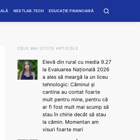
OALĂ
NEXTLAB.TECH
EDUCAȚIE FINANCIARĂ
CELE MAI CITITE ARTICOLE
Elevă din rural cu media 9.27
la Evaluarea Națională 2026
a ales să meargă la un liceu
tehnologic: Căminul și
cantina au contat foarte
mult pentru mine, pentru că
ar fi fost mult mai scump să
stau în chirie decât să stau
la cămin. Momentan am
visuri foarte mari