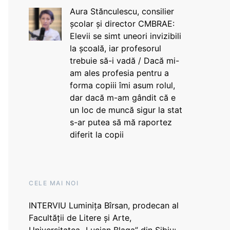
Aura Stănculescu, consilier
școlar și director CMBRAE:
Elevii se simt uneori invizibili
la școală, iar profesorul
trebuie să-i vadă / Dacă mi-
am ales profesia pentru a
forma copiii îmi asum rolul,
dar dacă m-am gândit că e
un loc de muncă sigur la stat
s-ar putea să mă raportez
diferit la copii
CELE MAI NOI
INTERVIU Luminița Bîrsan, prodecan al
Facultății de Litere și Arte,