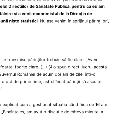
velul Direcțiilor de Sănătate Publică, pentru că eu am
ntâlnire și a venit economistul de la Direcția de
ună niște statistici
. Nu așa venim în sprijinul părinților”,
ile transmise părinților trebuie să fie clare: „Avem
foarte, foarte clare. (…) Și o spun direct, lucrul acesta
 Guvernul României de acum doi ani de zile, într-o
 o oră de prime time, astfel încât părinții să asculte
”.
a explicat cum a gestionat situația când fiica de 16 ani
 „Bineînțeles, am avut o discuție de câteva minute, a