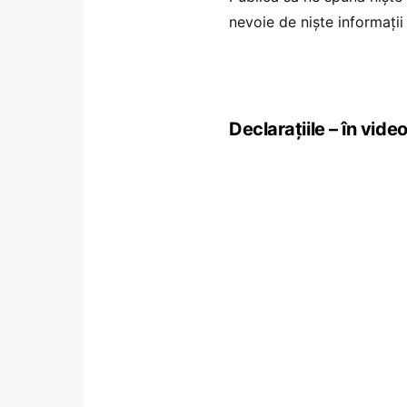
nevoie de niște informații 
Declarațiile – în vide