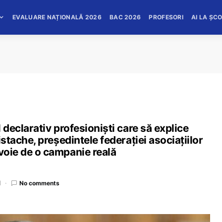
EVALUARE NAȚIONALĂ 2026
BAC 2026
PROFESORI
AI LA ȘC
l declarativ profesioniști care să explice
ristache, președintele federației asociațiilor
evoie de o campanie reală
d
No comments