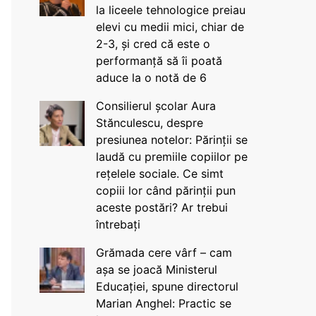
la liceele tehnologice preiau
elevi cu medii mici, chiar de
2-3, și cred că este o
performanță să îi poată
aduce la o notă de 6
Consilierul școlar Aura
Stănculescu, despre
presiunea notelor: Părinții se
laudă cu premiile copiilor pe
rețelele sociale. Ce simt
copiii lor când părinții pun
aceste postări? Ar trebui
întrebați
Grămada cere vârf – cam
așa se joacă Ministerul
Educației, spune directorul
Marian Anghel: Practic se