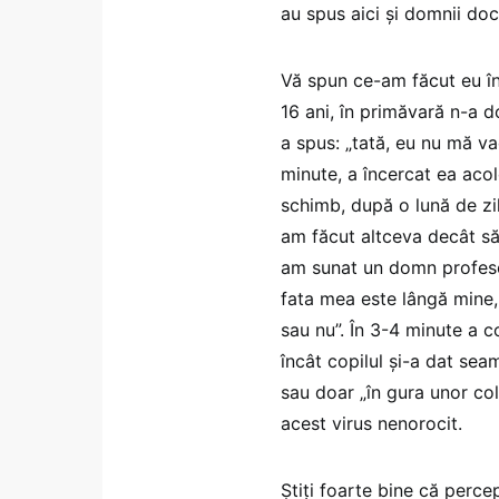
au spus aici și domnii doc
Vă spun ce-am făcut eu în
16 ani, în primăvară n-a d
a spus: „tată, eu nu mă va
minute, a încercat ea acol
schimb, după o lună de zil
am făcut altceva decât să
am sunat un domn profesor
fata mea este lângă mine,
sau nu”. În 3-4 minute a c
încât copilul și-a dat sea
sau doar „în gura unor cole
acest virus nenorocit.
Știți foarte bine că perce