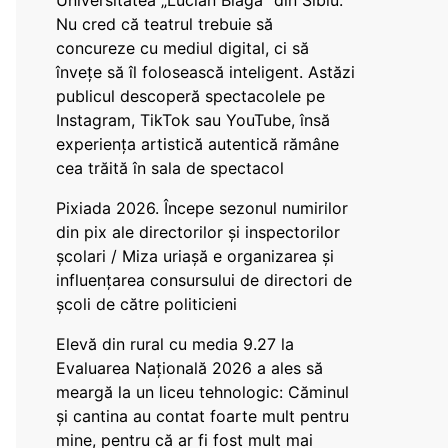
Universitatea „Lucian Blaga” din Sibiu:
Nu cred că teatrul trebuie să
concureze cu mediul digital, ci să
învețe să îl folosească inteligent. Astăzi
publicul descoperă spectacolele pe
Instagram, TikTok sau YouTube, însă
experiența artistică autentică rămâne
cea trăită în sala de spectacol
Pixiada 2026. Începe sezonul numirilor
din pix ale directorilor și inspectorilor
școlari / Miza uriașă e organizarea și
influențarea consursului de directori de
școli de către politicieni
Elevă din rural cu media 9.27 la
Evaluarea Națională 2026 a ales să
meargă la un liceu tehnologic: Căminul
și cantina au contat foarte mult pentru
mine, pentru că ar fi fost mult mai