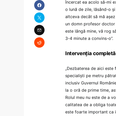
încercat ea acolo să-mi ex
o lună de zile, lăsând-o ș
altceva decât să mă așez 
un domn profesor doctor d
este lângă mine, vă rog să
3-4 minute a convins-o”.
Intervenția completă,
„Dezbaterea de aici este 
specialiști pe metru pătrat
inclusiv Guvernul României
la o oră de prime time, ast
Rolul meu nu este de a vor
calitatea de a obliga toat
este foarte important ca in