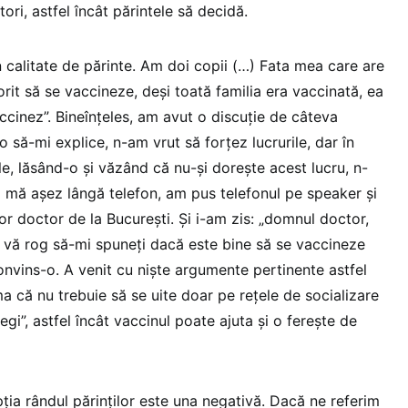
tori, astfel încât părintele să decidă.
 calitate de părinte. Am doi copii (…) Fata mea care are
orit să se vaccineze, deși toată familia era vaccinată, ea
ccinez”. Bineînțeles, am avut o discuție de câteva
o să-mi explice, n-am vrut să forțez lucrurile, dar în
e, lăsând-o și văzând că nu-și dorește acest lucru, n-
 mă așez lângă telefon, am pus telefonul pe speaker și
 doctor de la București. Și i-am zis: „domnul doctor,
 vă rog să-mi spuneți dacă este bine să se vaccineze
onvins-o. A venit cu niște argumente pertinente astfel
ma că nu trebuie să se uite doar pe rețele de socializare
gi”, astfel încât vaccinul poate ajuta și o ferește de
pția rândul părinților este una negativă. Dacă ne referim