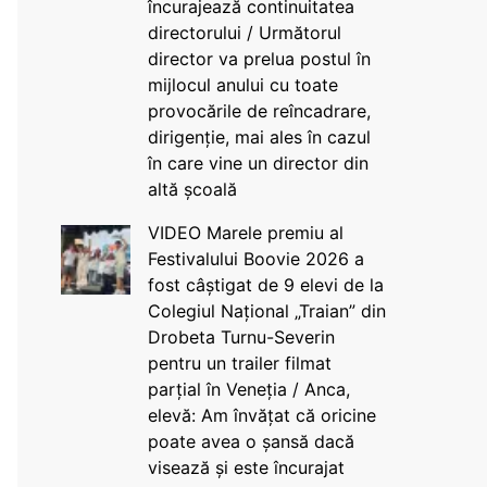
încurajează continuitatea
directorului / Următorul
director va prelua postul în
mijlocul anului cu toate
provocările de reîncadrare,
dirigenție, mai ales în cazul
în care vine un director din
altă școală
VIDEO Marele premiu al
Festivalului Boovie 2026 a
fost câștigat de 9 elevi de la
Colegiul Național „Traian” din
Drobeta Turnu-Severin
pentru un trailer filmat
parțial în Veneția / Anca,
elevă: Am învățat că oricine
poate avea o șansă dacă
visează și este încurajat