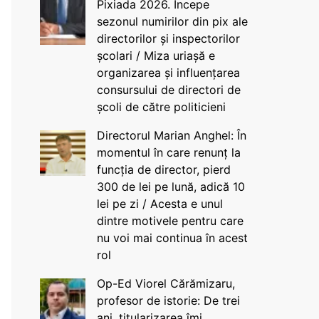
Pixiada 2026. Începe
sezonul numirilor din pix ale
directorilor și inspectorilor
școlari / Miza uriașă e
organizarea și influențarea
consursului de directori de
școli de către politicieni
Directorul Marian Anghel: În
momentul în care renunț la
funcția de director, pierd
300 de lei pe lună, adică 10
lei pe zi / Acesta e unul
dintre motivele pentru care
nu voi mai continua în acest
rol
Op-Ed Viorel Cărămizaru,
profesor de istorie: De trei
ani, titularizarea îmi