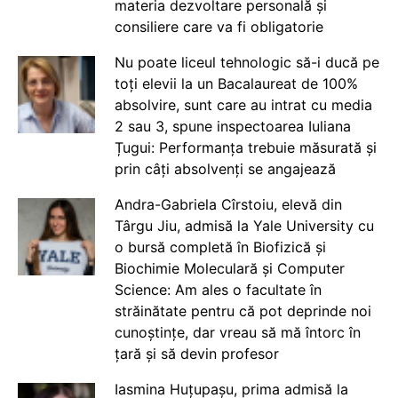
materia dezvoltare personală și
consiliere care va fi obligatorie
Nu poate liceul tehnologic să-i ducă pe
toți elevii la un Bacalaureat de 100%
absolvire, sunt care au intrat cu media
2 sau 3, spune inspectoarea Iuliana
Țugui: Performanța trebuie măsurată și
prin câți absolvenți se angajează
Andra-Gabriela Cîrstoiu, elevă din
Târgu Jiu, admisă la Yale University cu
o bursă completă în Biofizică și
Biochimie Moleculară și Computer
Science: Am ales o facultate în
străinătate pentru că pot deprinde noi
cunoștințe, dar vreau să mă întorc în
țară și să devin profesor
Iasmina Huțupașu, prima admisă la