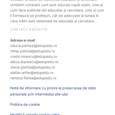
Urmărim constant cum sunt educați copiii noștri, cine și
cum face politicile din educație și cercetare, cine și cum
îi formează pe profesori, cât de adecvate la lumea în
care trăim sunt sistemele de educație și cercetare.
CONTACT REDACȚIE
Adrese e-mail
raluca.pantazi@edupedu.ro
mihai.peticila@edupedu.ro
costin.ionescu@edupedu.ro
alexa.stanescu@edupedu.ro
diana.ghimisi@edupedu.ro
stefan.lefter@edupedu.ro
ramona.florea@edupedu.ro
Notă de informare cu privire la prelucrarea de date
personale prin intermediul site-ului
Politica de cookie
Modifică setarile cookie-urilor