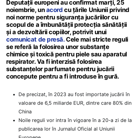
Deputații europeni au confirmat marți, 25
noiembrie, un
acord
cu țările Uniunii privind
noi norme pentru siguranța jucăriilor cu
scopul de a îmbunătății protecția sănătății
și a dezvoltării copiilor, potrivit unui
comunicat de presă.
Cele mai stricte reguli
se referă la folosirea unor substanțe
chimice și toxică pentru piele sau aparatul
respirator. Va fi interzisă folosirea
substanțelor parfumate pentru jucării
concepute pentru a fi introduse în gură.
De precizat, în 2023 au fost importate jucării în
valoare de 6,5 miliarde EUR, dintre care 80% din
China
Noile reguli vor intra în vigoare în a 20-a zi de la
publicarea lor în Jurnalul Oficial al Uniunii
Europene.