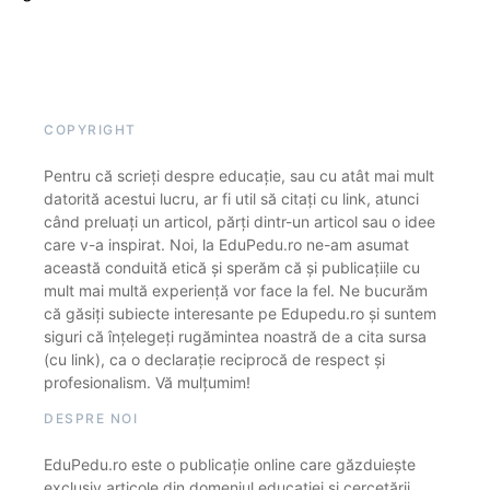
COPYRIGHT
Pentru că scrieți despre educație, sau cu atât mai mult
datorită acestui lucru, ar fi util să citați cu link, atunci
când preluați un articol, părți dintr-un articol sau o idee
care v-a inspirat. Noi, la EduPedu.ro ne-am asumat
această conduită etică și sperăm că și publicațiile cu
mult mai multă experiență vor face la fel. Ne bucurăm
că găsiți subiecte interesante pe Edupedu.ro și suntem
siguri că înțelegeți rugămintea noastră de a cita sursa
(cu link), ca o declarație reciprocă de respect și
profesionalism. Vă mulțumim!
DESPRE NOI
EduPedu.ro este o publicație online care găzduiește
exclusiv articole din domeniul educației și cercetării.