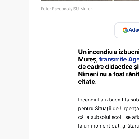
Foto: Facebook/ISU Mures
Adau
Un incendiu a izbucn
Mureș,
transmite Ag
de cadre didactice şi
Nimeni nu a fost rănit,
citate.
Incendiul a izbucnit la sub
pentru Situaţii de Urgenţă
că la subsolul şcolii se a
la un moment dat, grătarul