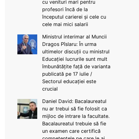
cu venituri mari pentru
profesori încă de la
începutul carierei și cele cu
cele mai mici salarii
Ministrul interimar al Muncii
Dragos Pîslaru: În urma
ultimelor discuții cu ministrul
Educației lucrurile sunt mult
îmbunătățite față de varianta
publicată pe 17 iulie /
Sectorul educației este
crucial
Daniel David: Bacalaureatul
nu ar trebui să fie folosit ca
mijloc de intrare la facultate.
Bacalaureatul trebuie să fie
un examen care certifică
competențele pe care le ai