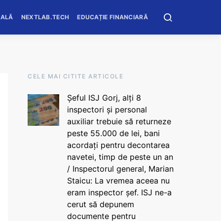
OALĂ
NEXTLAB.TECH
EDUCAȚIE FINANCIARĂ
CELE MAI CITITE ARTICOLE
Șeful ISJ Gorj, alți 8
inspectori și personal
auxiliar trebuie să returneze
peste 55.000 de lei, bani
acordați pentru decontarea
navetei, timp de peste un an
/ Inspectorul general, Marian
Staicu: La vremea aceea nu
eram inspector șef. ISJ ne-a
cerut să depunem
documente pentru