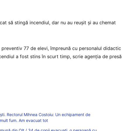
rcat să stingă incendiul, dar nu au reuşit și au chemat
 preventiv 77 de elevi, împreună cu personalul didactic
incendiul a fost stins în scurt timp, scrie agenția de presă
ești. Rectorul Mihnea Costoiu: Un echipament de
e mult fum. Am evacuat tot
omună din Olt / 34 de copii evacuați, o persoană cu