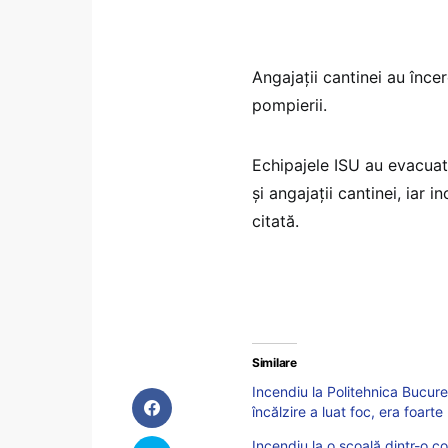
Angajaţii cantinei au înce
pompierii.
Echipajele ISU au evacuat
şi angajaţii cantinei, iar 
citată.
Similare
Incendiu la Politehnica Bucur
încălzire a luat foc, era foart
Incendiu la o școală dintr-o c