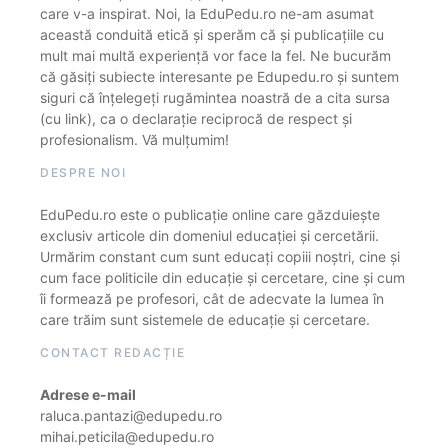
care v-a inspirat. Noi, la EduPedu.ro ne-am asumat
această conduită etică și sperăm că și publicațiile cu
mult mai multă experiență vor face la fel. Ne bucurăm
că găsiți subiecte interesante pe Edupedu.ro și suntem
siguri că înțelegeți rugămintea noastră de a cita sursa
(cu link), ca o declarație reciprocă de respect și
profesionalism. Vă mulțumim!
DESPRE NOI
EduPedu.ro este o publicație online care găzduiește
exclusiv articole din domeniul educației și cercetării.
Urmărim constant cum sunt educați copiii noștri, cine și
cum face politicile din educație și cercetare, cine și cum
îi formează pe profesori, cât de adecvate la lumea în
care trăim sunt sistemele de educație și cercetare.
CONTACT REDACȚIE
Adrese e-mail
raluca.pantazi@edupedu.ro
mihai.peticila@edupedu.ro