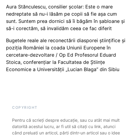
Aura Stănculescu, consilier școlar: Este o mare
nedreptate să nu-i lăsăm pe copii să fie așa cum
sunt. Suntem prea dornici să îi băgăm în șabloane și
să-i corectăm, să invalidăm ceea ce fac diferit
Bugetele reale ale reconectării diasporei științifice și
poziția României la coada Uniunii Europene în
cercetare-dezvoltare / Op Ed Profesorul Eduard
Stoica, conferențiar la Facultatea de Științe
Economice a Universității „Lucian Blaga” din Sibiu
COPYRIGHT
Pentru că scrieți despre educație, sau cu atât mai mult
datorită acestui lucru, ar fi util să citați cu link, atunci
când preluați un articol, părți dintr-un articol sau o idee