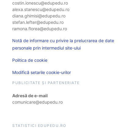
costin.ionescu@edupedu.ro
alexa.stanescu@edupedu.ro
diana.ghimisi@edupedu.ro
stefan.lefter@edupedu.ro
ramona.florea@edupedu.ro
Notă de informare cu privire la prelucrarea de date
personale prin intermediul site-ului
Politica de cookie
Modifică setarile cookie-urilor
PUBLICITATE ȘI PARTENERIATE
Adresă de e-mail
comunicare@edupedu.ro
STATISTICI EDUPEDU.RO