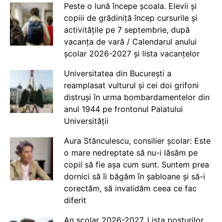
Peste o lună începe școala. Elevii și
copiii de grădiniță încep cursurile și
activitățile pe 7 septembrie, după
vacanța de vară / Calendarul anului
școlar 2026-2027 și lista vacanțelor
Universitatea din București a
reamplasat vulturul și cei doi grifoni
distruși în urma bombardamentelor din
anul 1944 pe frontonul Palatului
Universității
Aura Stănculescu, consilier școlar: Este
o mare nedreptate să nu-i lăsăm pe
copii să fie așa cum sunt. Suntem prea
dornici să îi băgăm în șabloane și să-i
corectăm, să invalidăm ceea ce fac
diferit
An școlar 2026-2027. Lista posturilor