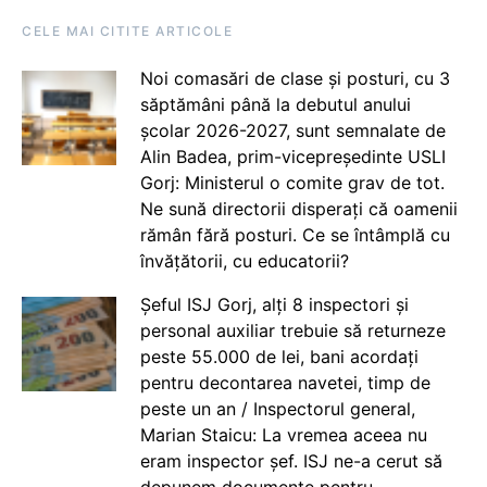
CELE MAI CITITE ARTICOLE
Noi comasări de clase și posturi, cu 3
săptămâni până la debutul anului
școlar 2026-2027, sunt semnalate de
Alin Badea, prim-vicepreședinte USLI
Gorj: Ministerul o comite grav de tot.
Ne sună directorii disperați că oamenii
rămân fără posturi. Ce se întâmplă cu
învățătorii, cu educatorii?
Șeful ISJ Gorj, alți 8 inspectori și
personal auxiliar trebuie să returneze
peste 55.000 de lei, bani acordați
pentru decontarea navetei, timp de
peste un an / Inspectorul general,
Marian Staicu: La vremea aceea nu
eram inspector șef. ISJ ne-a cerut să
depunem documente pentru