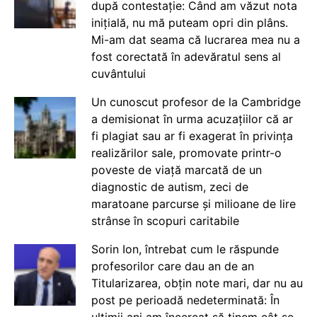
după contestație: Când am văzut nota
inițială, nu mă puteam opri din plâns.
Mi-am dat seama că lucrarea mea nu a
fost corectată în adevăratul sens al
cuvântului
Un cunoscut profesor de la Cambridge
a demisionat în urma acuzațiilor că ar
fi plagiat sau ar fi exagerat în privința
realizărilor sale, promovate printr-o
poveste de viață marcată de un
diagnostic de autism, zeci de
maratoane parcurse și milioane de lire
strânse în scopuri caritabile
Sorin Ion, întrebat cum le răspunde
profesorilor care dau an de an
Titularizarea, obțin note mari, dar nu au
post pe perioadă nedeterminată: În
ultimii ani am încercat să ținem cât se