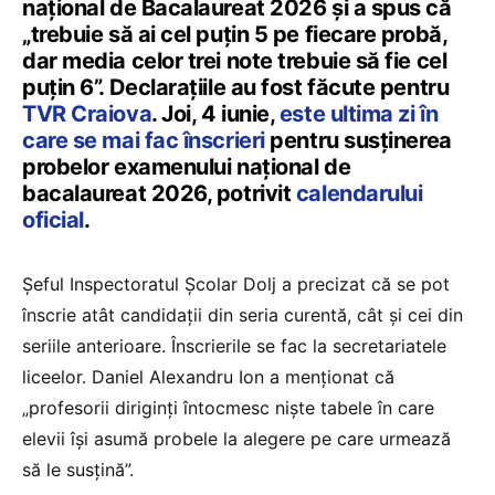
național de Bacalaureat 2026 și a spus că
„trebuie să ai cel puțin 5 pe fiecare probă,
dar media celor trei note trebuie să fie cel
puțin 6”. Declarațiile au fost făcute pentru
TVR Craiova
. Joi, 4 iunie,
este ultima zi în
care se mai fac înscrieri
pentru susținerea
probelor examenului național de
bacalaureat 2026, potrivit
calendarului
oficial
.
Șeful Inspectoratul Școlar Dolj a precizat că se pot
înscrie atât candidații din seria curentă, cât și cei din
seriile anterioare. Înscrierile se fac la secretariatele
liceelor. Daniel Alexandru Ion a menționat că
„profesorii diriginți întocmesc niște tabele în care
elevii își asumă probele la alegere pe care urmează
să le susțină”.