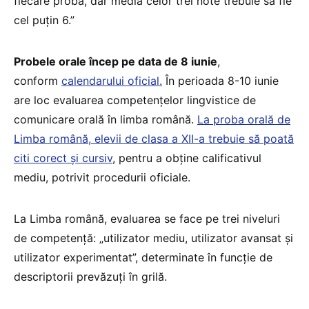
fiecare probă, dar media celor trei note trebuie să fie
cel puțin 6.”
Probele orale încep pe data de 8 iunie
,
conform
calendarului oficial.
În perioada 8-10 iunie
are loc evaluarea competențelor lingvistice de
comunicare orală în limba română.
La proba orală de
Limba română, elevii de clasa a XII-a trebuie să poată
citi corect și cursiv
, pentru a obține calificativul
mediu, potrivit procedurii oficiale.
La Limba română, evaluarea se face pe trei niveluri
de competență: „utilizator mediu, utilizator avansat și
utilizator experimentat”, determinate în funcție de
descriptorii prevăzuți în grilă.