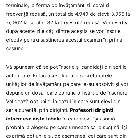
terminale, la forma de învățământ zi, seral și
frecvență redusă, un total de 4.949 de elevi: 3.955 la
zi, 962 la seral și 32 la frecvență redusă. Vom vedea
după aceste zile câți dintre aceștia se vor înscrie
efectiv pentru susținerea acestui examen în prima
sesiune.
Vă spuneam că se pot înscrie și candidați din seriile
anterioare. Ei fac acest lucru la secretariatele
unităților de învățământ pe care le-au absolvit și vor
depune un dosar care conține o fișă-tip de înscriere.
Validează opțiunile, în cazul în care sunt elevi din
seria curentă, prin diriginți.
Profesorii diriginți
întocmesc niște tabele
în care elevii își asumă
probele la alegere pe care urmează să le susțină, își
exprimă opțiunile și, de asemenea, cei care sunt din