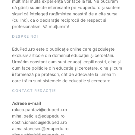
mult mai multă experiență vor face la fel. Ne bucurăm
că găsiți subiecte interesante pe Edupedu.ro și suntem
siguri că înțelegeți rugămintea noastră de a cita sursa
(cu link), ca o declarație reciprocă de respect și
profesionalism. Vă mulțumim!
DESPRE NOI
EduPedu.ro este o publicație online care găzduiește
exclusiv articole din domeniul educației și cercetării.
Urmărim constant cum sunt educați copiii noștri, cine și
cum face politicile din educație și cercetare, cine și cum
îi formează pe profesori, cât de adecvate la lumea în
care trăim sunt sistemele de educație și cercetare.
CONTACT REDACȚIE
Adrese e-mail
raluca.pantazi@edupedu.ro
mihai.peticila@edupedu.ro
costin.ionescu@edupedu.ro
alexa.stanescu@edupedu.ro
diana.ghimisi@edupedu.ro