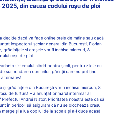
 2025, din cauza codului roșu de ploi
va decide dacă va face online orele de mâine sau dacă
nunțat inspectorul școlar general din București, Florian
e, grădinițele și creșele vor fi închise miercuri, 8
ului roșu de ploi
arianta sistemului hibrid pentru școli, pentru zilele cu
 suspendarea cursurilor, părinții care nu pot ține
 alternativă
 și grădinițele din București vor fi închise miercuri, 8
oșu de furtună – a anunțat primarul interimar al
 Prefectul Andrei Nistor: Prioritatea noastră este ca să
unt în pericol, să asigurăm că nu se blochează orașul,
merge și a lua copilul de la școală și a-l duce acasă