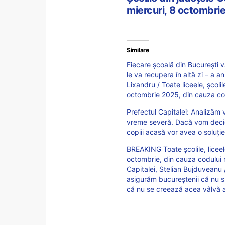
miercuri, 8 octombrie
Similare
Fiecare școală din București 
le va recupera în altă zi – a a
Lixandru / Toate liceele, școlil
octombrie 2025, din cauza cod
Prefectul Capitalei: Analizăm v
vreme severă. Dacă vom decide
copiii acasă vor avea o soluție
BREAKING Toate școlile, liceele
octombrie, din cauza codului r
Capitalei, Stelian Bujduveanu /
asigurăm bucureștenii că nu s
că nu se creează acea vâlvă a 