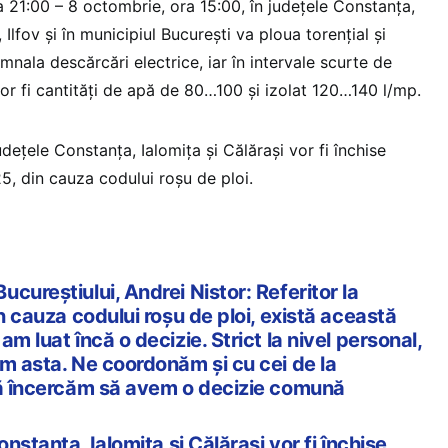
a 21:00 – 8 octombrie, ora 15:00, în județele Constanța,
, Ilfov și în municipiul București va ploua torențial și
mnala descărcări electrice, iar în intervale scurte de
or fi cantități de apă de 80…100 și izolat 120…140 l/mp.
județele Constanța, Ialomița și Călărași vor fi închise
5, din cauza codului roșu de ploi.
cureștiului, Andrei Nistor: Referitor la
in cauza codului roșu de ploi, există această
m luat încă o decizie. Strict la nivel personal,
em asta. Ne coordonăm și cu cei de la
să încercăm să avem o decizie comună
onstanța, Ialomița și Călărași vor fi închise