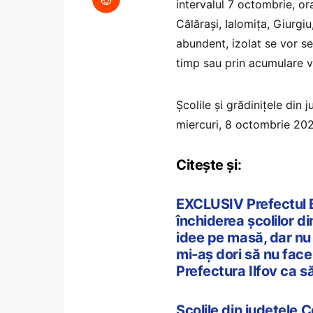
intervalul 7 octombrie, or
Călărași, Ialomița, Giurgiu
abundent, izolat se vor se
timp sau prin acumulare v
Școlile și grădinițele din 
miercuri, 8 octombrie 202
Citește și:
EXCLUSIV Prefectul Bu
închiderea școlilor d
idee pe masă, dar nu a
mi-aș dori să nu fac
Prefectura Ilfov ca 
Școlile din județele C