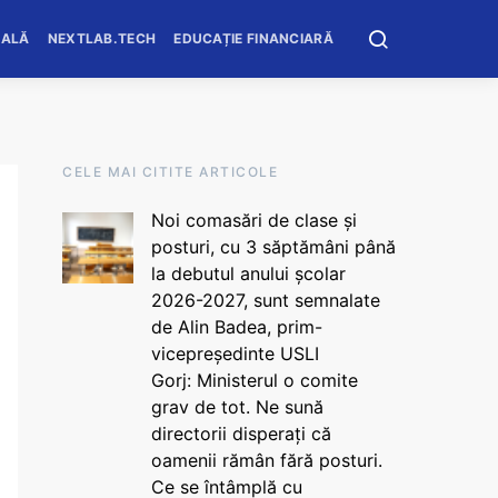
OALĂ
NEXTLAB.TECH
EDUCAȚIE FINANCIARĂ
CELE MAI CITITE ARTICOLE
Noi comasări de clase și
posturi, cu 3 săptămâni până
la debutul anului școlar
2026-2027, sunt semnalate
de Alin Badea, prim-
vicepreședinte USLI
Gorj: Ministerul o comite
grav de tot. Ne sună
directorii disperați că
oamenii rămân fără posturi.
Ce se întâmplă cu