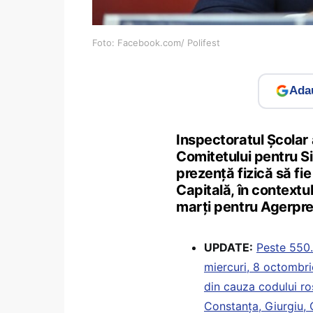
Foto: Facebook.com/ Polifest
Adau
Inspectoratul Școlar 
Comitetului pentru S
prezență fizică să fie
Capitală, în contextu
marți pentru Agerpres
UPDATE:
Peste 550.
miercuri, 8 octombri
din cauza codului roș
Constanța, Giurgiu, C