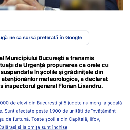
gă-ne ca sursă preferată în Google
al Municipiului București a transmis
ituații de Urgență propunerea ca orele cu
 suspendate în școlile și grădinițele din
l atenționărilor meteorologice, a declarat
 inspectorul general Florian Lixandru.
000 de elevi din București și 5 județe nu merg la școală
e. Sunt afectate peste 1.900 de unități de învățământ
u de furtună. Toate școlile din Capitală, Ilfov,
ălărași și Ialomița sunt închise