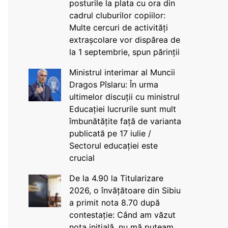
posturile la plata cu ora din
cadrul cluburilor copiilor:
Multe cercuri de activități
extrașcolare vor dispărea de
la 1 septembrie, spun părinții
Ministrul interimar al Muncii
Dragos Pîslaru: În urma
ultimelor discuții cu ministrul
Educației lucrurile sunt mult
îmbunătățite față de varianta
publicată pe 17 iulie /
Sectorul educației este
crucial
De la 4.90 la Titularizare
2026, o învățătoare din Sibiu
a primit nota 8.70 după
contestație: Când am văzut
nota inițială, nu mă puteam