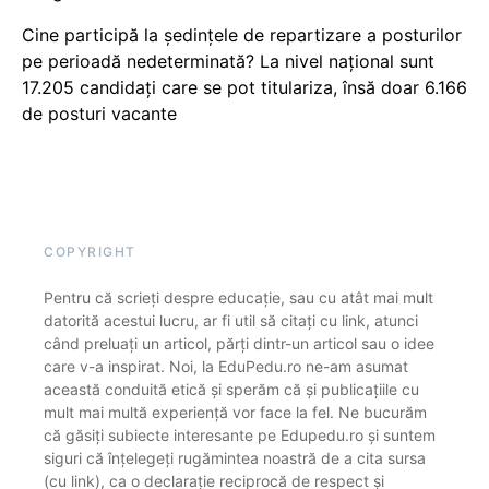
Cine participă la ședințele de repartizare a posturilor
pe perioadă nedeterminată? La nivel național sunt
17.205 candidați care se pot titulariza, însă doar 6.166
de posturi vacante
COPYRIGHT
Pentru că scrieți despre educație, sau cu atât mai mult
datorită acestui lucru, ar fi util să citați cu link, atunci
când preluați un articol, părți dintr-un articol sau o idee
care v-a inspirat. Noi, la EduPedu.ro ne-am asumat
această conduită etică și sperăm că și publicațiile cu
mult mai multă experiență vor face la fel. Ne bucurăm
că găsiți subiecte interesante pe Edupedu.ro și suntem
siguri că înțelegeți rugămintea noastră de a cita sursa
(cu link), ca o declarație reciprocă de respect și