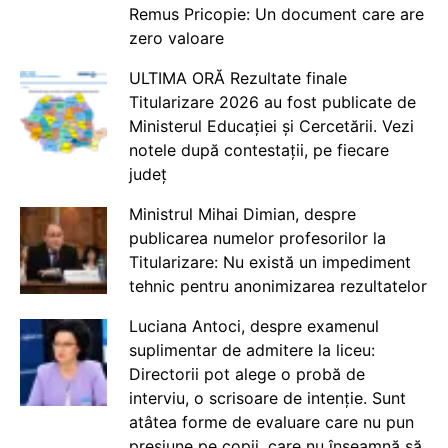
Remus Pricopie: Un document care are
zero valoare
ULTIMA ORĂ Rezultate finale
Titularizare 2026 au fost publicate de
Ministerul Educației și Cercetării. Vezi
notele după contestații, pe fiecare
județ
Ministrul Mihai Dimian, despre
publicarea numelor profesorilor la
Titularizare: Nu există un impediment
tehnic pentru anonimizarea rezultatelor
Luciana Antoci, despre examenul
suplimentar de admitere la liceu:
Directorii pot alege o probă de
interviu, o scrisoare de intenție. Sunt
atâtea forme de evaluare care nu pun
presiune pe copii, care nu înseamnă să