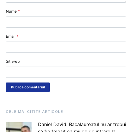
Nume
*
Email
*
Sit web
CELE MAI CITITE ARTICOLE
Daniel David: Bacalaureatul nu ar trebui
să fie folosit ca mijloc de intrare la