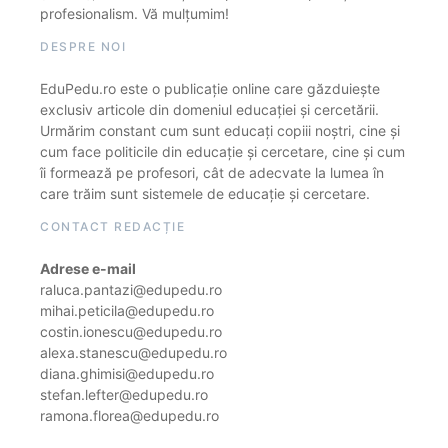
profesionalism. Vă mulțumim!
DESPRE NOI
EduPedu.ro este o publicație online care găzduiește
exclusiv articole din domeniul educației și cercetării.
Urmărim constant cum sunt educați copiii noștri, cine și
cum face politicile din educație și cercetare, cine și cum
îi formează pe profesori, cât de adecvate la lumea în
care trăim sunt sistemele de educație și cercetare.
CONTACT REDACȚIE
Adrese e-mail
raluca.pantazi@edupedu.ro
mihai.peticila@edupedu.ro
costin.ionescu@edupedu.ro
alexa.stanescu@edupedu.ro
diana.ghimisi@edupedu.ro
stefan.lefter@edupedu.ro
ramona.florea@edupedu.ro