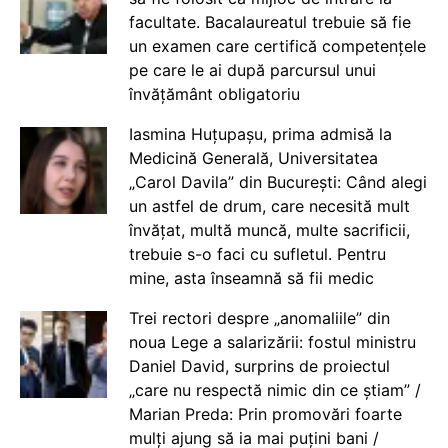
facultate. Bacalaureatul trebuie să fie
un examen care certifică competențele
pe care le ai după parcursul unui
învățământ obligatoriu
Iasmina Huțupașu, prima admisă la
Medicină Generală, Universitatea
„Carol Davila” din București: Când alegi
un astfel de drum, care necesită mult
învățat, multă muncă, multe sacrificii,
trebuie s-o faci cu sufletul. Pentru
mine, asta înseamnă să fii medic
Trei rectori despre „anomaliile” din
noua Lege a salarizării: fostul ministru
Daniel David, surprins de proiectul
„care nu respectă nimic din ce știam” /
Marian Preda: Prin promovări foarte
mulți ajung să ia mai puțini bani /