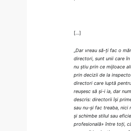
[…]
„
Dar vreau să-ți fac o măr
directori, sunt unii care î
nu știu prin ce mijloace a
prin decizii de la inspect
directori care luptă pentr
reușesc să și-i ia, dar nu
descris: directorii își pr
sau nu-și fac treaba, nici
și schimbe stilul sau efici
profesională» între toți, 