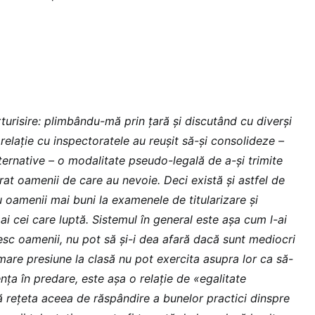
turisire: plimbându-mă prin țară și discutând cu diverși
n relație cu inspectoratele au reușit să-și consolideze –
lternative – o modalitate pseudo-legală de a-și trimite
orat oamenii de care au nevoie. Deci există și astfel de
u oamenii mai buni la examenele de titularizare și
mai cei care luptă. Sistemul în general este așa cum l-ai
imesc oamenii, nu pot să și-i dea afară dacă sunt mediocri
 mare presiune la clasă nu pot exercita asupra lor ca să-
ența în predare, este așa o relație de «egalitate
că rețeta aceea de răspândire a bunelor practici dinspre