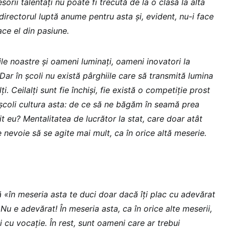
orii talentați nu poate fi trecută de la o clasă la alta
directorul luptă anume pentru asta și, evident, nu-i face
ace el din pasiune.
lile noastre și oameni luminați, oameni inovatori la
Dar în școli nu există pârghiile care să transmită lumina
ți. Ceilalți sunt fie închiși, fie există o competiție prost
n școli cultura asta: de ce să ne băgăm în seamă prea
 eu? Mentalitatea de lucrător la stat, care doar atât
 nevoie să se agite mai mult, ca în orice altă meserie.
 «în meseria asta te duci doar dacă îți plac cu adevărat
 Nu e adevărat! În meseria asta, ca în orice alte meserii,
cu vocație. În rest, sunt oameni care ar trebui