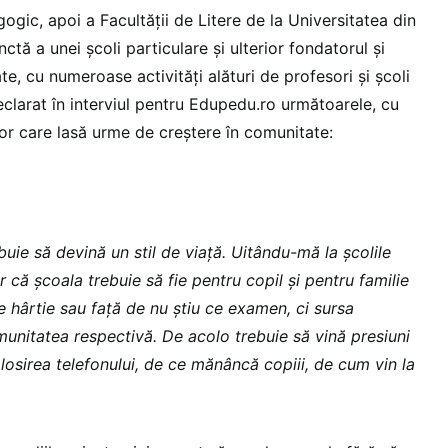
gic, apoi a Facultății de Litere de la Universitatea din
ctă a unei școli particulare și ulterior fondatorul și
te, cu numeroase activități alături de profesori și școli
clarat în interviul pentru Edupedu.ro următoarele, cu
lilor care lasă urme de creștere în comunitate:
ebuie să devină un stil de viață. Uitându-mă la școlile
r că școala trebuie să fie pentru copil și pentru familie
e hârtie sau față de nu știu ce examen, ci sursa
munitatea respectivă. De acolo trebuie să vină presiuni
losirea telefonului, de ce mănâncă copiii, de cum vin la