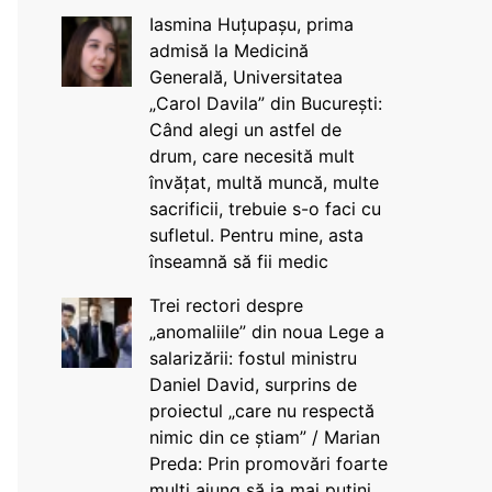
Iasmina Huțupașu, prima
admisă la Medicină
Generală, Universitatea
„Carol Davila” din București:
Când alegi un astfel de
drum, care necesită mult
învățat, multă muncă, multe
sacrificii, trebuie s-o faci cu
sufletul. Pentru mine, asta
înseamnă să fii medic
Trei rectori despre
„anomaliile” din noua Lege a
salarizării: fostul ministru
Daniel David, surprins de
proiectul „care nu respectă
nimic din ce știam” / Marian
Preda: Prin promovări foarte
mulți ajung să ia mai puțini