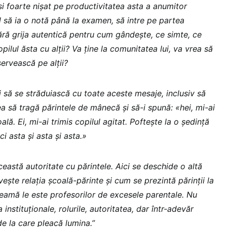
i foarte nișat pe productivitatea asta a anumitor
il să ia o notă până la examen, să intre pe partea
Fără grija autentică pentru cum gândește, ce simte, ce
ilul ăsta cu alții? Va ține la comunitatea lui, va vrea să
servească pe alții?
ui să se străduiască cu toate aceste mesaje, inclusiv să
tea să tragă părintele de mânecă și să-i spună: «hei, mi-ai
ală. Ei, mi-ai trimis copilul agitat. Poftește la o ședință
ci asta și asta și asta.»
ceastă autoritate cu părintele. Aici se deschide o altă
vește relația școală-părinte și cum se prezintă părinții la
eamă le este profesorilor de excesele parentale. Nu
 instituționale, rolurile, autoritatea, dar într-adevăr
de la care pleacă lumina.”