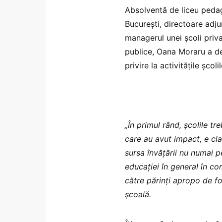
Absolventă de liceu pedago
București, directoare adjun
managerul unei școli priva
publice, Oana Moraru a de
privire la activitățile șco
„În primul rând, școlile tr
care au avut impact, e cla
sursa învățării nu numai p
educației în general în co
către părinți apropo de fo
școală.