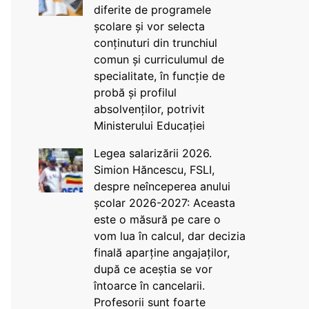
diferite de programele
școlare și vor selecta
conținuturi din trunchiul
comun și curriculumul de
specialitate, în funcție de
probă și profilul
absolvenților, potrivit
Ministerului Educației
Legea salarizării 2026.
Simion Hăncescu, FSLI,
despre neînceperea anului
școlar 2026-2027: Aceasta
este o măsură pe care o
vom lua în calcul, dar decizia
finală aparține angajaților,
după ce aceștia se vor
întoarce în cancelarii.
Profesorii sunt foarte