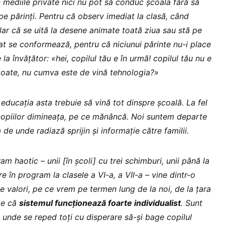
n mediile private nici nu pot să conduc școala fără să
e părinți. Pentru că observ imediat la clasă, când
lar că se uită la desene animate toată ziua sau stă pe
iat se conformează, pentru că niciunui părinte nu-i place
la învățător: «hei, copilul tău e în urmă! copilul tău nu e
 poate, nu cumva este de vină tehnologia?»
 educația asta trebuie să vină tot dinspre școală. La fel
copiilor dimineața, pe ce mănâncă. Noi suntem departe
de unde radiază sprijin și informație către familii.
m haotic – unii [în școli] cu trei schimburi, unii până la
ore în program la clasele a VI-a, a VII-a – vine dintr-o
 valori, pe ce vrem pe termen lung de la noi, de la țara
 e că
sistemul funcționează foarte individualist
. Sunt
 unde se reped toți cu disperare să-și bage copilul