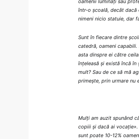
oamenii luminați sau profes
într-o școală, decât dacă 
nimeni nicio statuie, dar f
Sunt în fiecare dintre șco
catedră, oameni capabili. 
asta dinspre ei către ceilal
înțeleasă și există încă î
mult? Sau de ce să mă agit
primește, prin urmare nu e
Mulți am auzit spunând că
copiii și dacă ai vocație».
sunt poate 10-12% oameni 