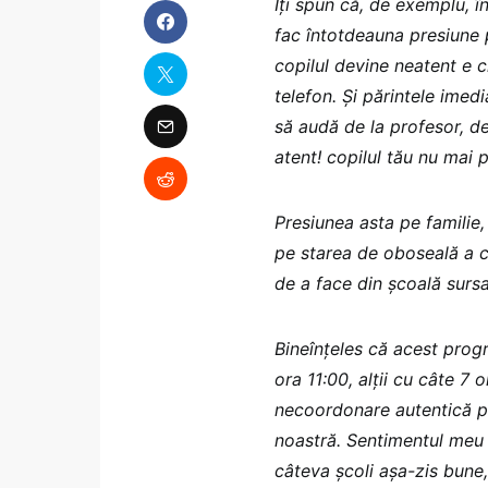
Îți spun că, de exemplu, î
fac întotdeauna presiune p
copilul devine neatent e c
telefon. Și părintele imed
să audă de la profesor, de 
atent! copilul tău nu mai
Presiunea asta pe familie,
pe starea de oboseală a 
de a face din școală sursa 
Bineînțeles că acest progra
ora 11:00, alții cu câte 7 
necoordonare autentică pe
noastră. Sentimentul meu
câteva școli așa-zis bune,