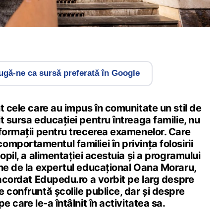
gă-ne ca sursă preferată în Google
t cele care au impus în comunitate un stil de
t sursa educației pentru întreaga familie, nu
nformații pentru trecerea examenelor. Care
mportamentul familiei în privința folosirii
opil, a alimentației acestuia și a programului
ine de la expertul educațional Oana Moraru,
 acordat Edupedu.ro a vorbit pe larg despre
 confruntă școlile publice, dar și despre
e care le-a întâlnit în activitatea sa.