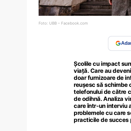
Foto: UBB – Facebook.com
Adau
Școlile cu impact sun
viață. Care au deveni
doar furnizoare de i
reușesc să schimbe co
telefonului de către c
de odihnă. Analiza v
care într-un interviu
problemele cu care se
practicile de succes p