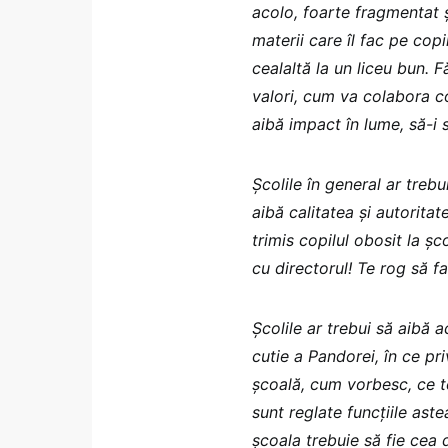
acolo, foarte fragmentat ș
materii care îl fac pe cop
cealaltă la un liceu bun. 
valori, cum va colabora cop
aibă impact în lume, să-i 
Școlile în general ar treb
aibă calitatea și autorita
trimis copilul obosit la șco
cu directorul! Te rog să fa
Școlile ar trebui să aibă a
cutie a Pandorei, în ce pri
școală, cum vorbesc, ce t
sunt reglate funcțiile astea
școala trebuie să fie cea 