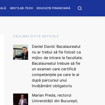
OALĂ
NEXTLAB.TECH
EDUCAȚIE FINANCIARĂ
CELE MAI CITITE ARTICOLE
Daniel David: Bacalaureatul
nu ar trebui să fie folosit ca
mijloc de intrare la facultate.
Bacalaureatul trebuie să fie
un examen care certifică
competențele pe care le ai
după parcursul unui
învățământ obligatoriu
Marian Preda, rectorul
Universității din București,