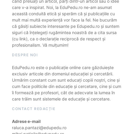
când preluați un articol, părți dintr-un articol sau o idee
care v-a inspirat. Noi, la EduPedu.ro ne-am asumat
această conduită etică și sperăm că și publicațiile cu
mult mai multă experiență vor face la fel. Ne bucurăm
că găsiți subiecte interesante pe Edupedu.ro și suntem
siguri că înțelegeți rugămintea noastră de a cita sursa
(cu link), ca o declarație reciprocă de respect și
profesionalism. Vă mulțumim!
DESPRE NOI
EduPedu.ro este o publicație online care găzduiește
exclusiv articole din domeniul educației și cercetării.
Urmărim constant cum sunt educați copiii noștri, cine și
cum face politicile din educație și cercetare, cine și cum
îi formează pe profesori, cât de adecvate la lumea în
care trăim sunt sistemele de educație și cercetare.
CONTACT REDACȚIE
Adrese e-mail
raluca.pantazi@edupedu.ro
mihai.peticila@edupedu.ro