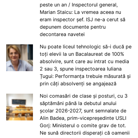
peste un an / Inspectorul general,
Marian Staicu: La vremea aceea nu
eram inspector șef. ISJ ne-a cerut să
depunem documente pentru
decontarea navetei
Nu poate liceul tehnologic să-i ducă pe
toți elevii la un Bacalaureat de 100%
absolvire, sunt care au intrat cu media
2 sau 3, spune inspectoarea Iuliana
Țugui: Performanța trebuie măsurată și
prin câți absolvenți se angajează
Noi comasări de clase și posturi, cu 3
săptămâni până la debutul anului
școlar 2026-2027, sunt semnalate de
Alin Badea, prim-vicepreședinte USLI
Gorj: Ministerul o comite grav de tot.
Ne sună directorii disperați că oamenii