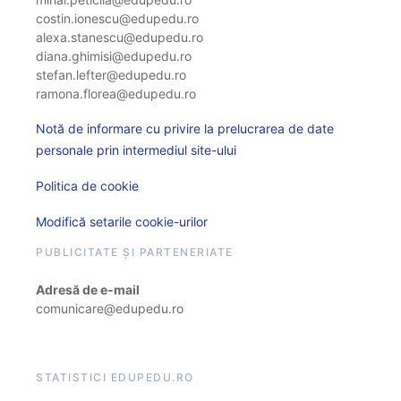
costin.ionescu@edupedu.ro
alexa.stanescu@edupedu.ro
diana.ghimisi@edupedu.ro
stefan.lefter@edupedu.ro
ramona.florea@edupedu.ro
Notă de informare cu privire la prelucrarea de date
personale prin intermediul site-ului
Politica de cookie
Modifică setarile cookie-urilor
PUBLICITATE ȘI PARTENERIATE
Adresă de e-mail
comunicare@edupedu.ro
STATISTICI EDUPEDU.RO