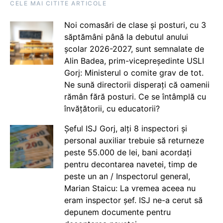
CELE MAI CITITE ARTICOLE
Noi comasări de clase și posturi, cu 3
săptămâni până la debutul anului
școlar 2026-2027, sunt semnalate de
Alin Badea, prim-vicepreședinte USLI
Gorj: Ministerul o comite grav de tot.
Ne sună directorii disperați că oamenii
rămân fără posturi. Ce se întâmplă cu
învățătorii, cu educatorii?
Șeful ISJ Gorj, alți 8 inspectori și
personal auxiliar trebuie să returneze
peste 55.000 de lei, bani acordați
pentru decontarea navetei, timp de
peste un an / Inspectorul general,
Marian Staicu: La vremea aceea nu
eram inspector șef. ISJ ne-a cerut să
depunem documente pentru