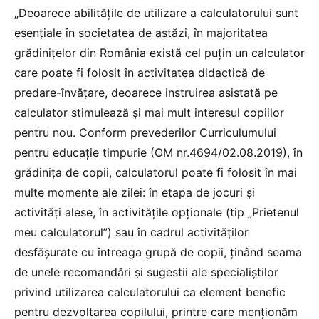
„Deoarece abilităţile de utilizare a calculatorului sunt
esențiale în societatea de astăzi, în majoritatea
grădiniţelor din România există cel puţin un calculator
care poate fi folosit în activitatea didactică de
predare-învăţare, deoarece instruirea asistată pe
calculator stimulează şi mai mult interesul copiilor
pentru nou. Conform prevederilor Curriculumului
pentru educație timpurie (OM nr.4694/02.08.2019), în
grădiniţa de copii, calculatorul poate fi folosit în mai
multe momente ale zilei: în etapa de jocuri şi
activități alese, în activităţile opţionale (tip „Prietenul
meu calculatorul”) sau în cadrul activităţilor
desfăşurate cu întreaga grupă de copii, ținând seama
de unele recomandări și sugestii ale specialiștilor
privind utilizarea calculatorului ca element benefic
pentru dezvoltarea copilului, printre care menționăm