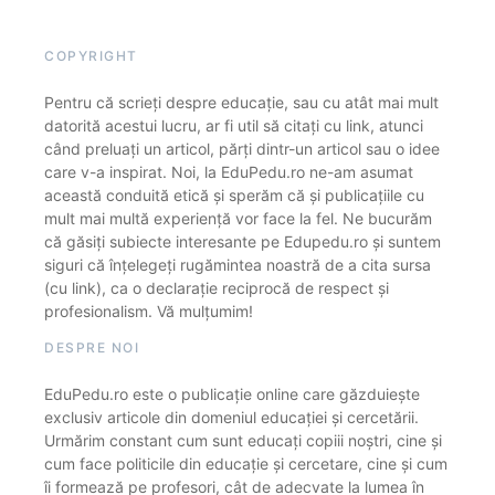
COPYRIGHT
Pentru că scrieți despre educație, sau cu atât mai mult
datorită acestui lucru, ar fi util să citați cu link, atunci
când preluați un articol, părți dintr-un articol sau o idee
care v-a inspirat. Noi, la EduPedu.ro ne-am asumat
această conduită etică și sperăm că și publicațiile cu
mult mai multă experiență vor face la fel. Ne bucurăm
că găsiți subiecte interesante pe Edupedu.ro și suntem
siguri că înțelegeți rugămintea noastră de a cita sursa
(cu link), ca o declarație reciprocă de respect și
profesionalism. Vă mulțumim!
DESPRE NOI
EduPedu.ro este o publicație online care găzduiește
exclusiv articole din domeniul educației și cercetării.
Urmărim constant cum sunt educați copiii noștri, cine și
cum face politicile din educație și cercetare, cine și cum
îi formează pe profesori, cât de adecvate la lumea în