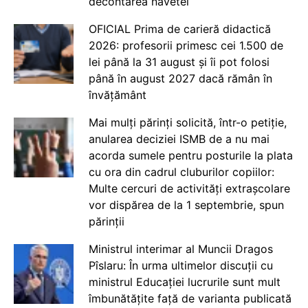
decontarea navetei
OFICIAL Prima de carieră didactică
2026: profesorii primesc cei 1.500 de
lei până la 31 august și îi pot folosi
până în august 2027 dacă rămân în
învățământ
Mai mulți părinți solicită, într-o petiție,
anularea deciziei ISMB de a nu mai
acorda sumele pentru posturile la plata
cu ora din cadrul cluburilor copiilor:
Multe cercuri de activități extrașcolare
vor dispărea de la 1 septembrie, spun
părinții
Ministrul interimar al Muncii Dragos
Pîslaru: În urma ultimelor discuții cu
ministrul Educației lucrurile sunt mult
îmbunătățite față de varianta publicată