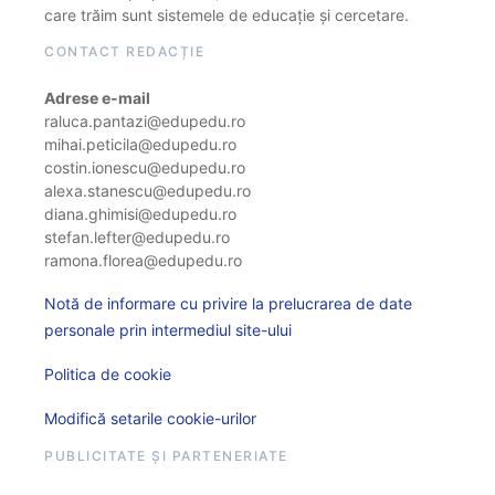
care trăim sunt sistemele de educație și cercetare.
CONTACT REDACȚIE
Adrese e-mail
raluca.pantazi@edupedu.ro
mihai.peticila@edupedu.ro
costin.ionescu@edupedu.ro
alexa.stanescu@edupedu.ro
diana.ghimisi@edupedu.ro
stefan.lefter@edupedu.ro
ramona.florea@edupedu.ro
Notă de informare cu privire la prelucrarea de date
personale prin intermediul site-ului
Politica de cookie
Modifică setarile cookie-urilor
PUBLICITATE ȘI PARTENERIATE