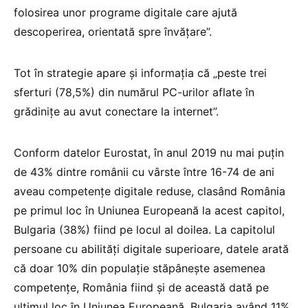
folosirea unor programe digitale care ajută
descoperirea, orientată spre învățare”.
Tot în strategie apare și informația că „peste trei
sferturi (78,5%) din numărul PC-urilor aflate în
grădiniţe au avut conectare la internet”.
Conform datelor Eurostat, în anul 2019 nu mai puțin
de 43% dintre românii cu vârste între 16-74 de ani
aveau competențe digitale reduse, clasând România
pe primul loc în Uniunea Europeană la acest capitol,
Bulgaria (38%) fiind pe locul al doilea. La capitolul
persoane cu abilități digitale superioare, datele arată
că doar 10% din populație stăpânește asemenea
competențe, România fiind și de această dată pe
ultimul loc în Uniunea Europeană, Bulgaria având 11%