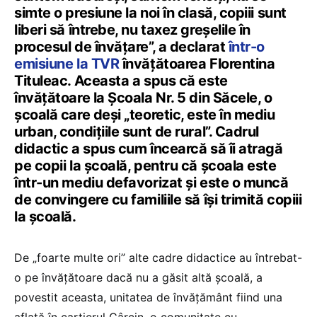
simte o presiune la noi în clasă, copiii sunt
liberi să întrebe, nu taxez greșelile în
procesul de învățare”, a declarat
într-o
emisiune la TVR
învățătoarea Florentina
Tituleac. Aceasta a spus că este
învățătoare la Școala Nr. 5 din Săcele, o
școală care deși „teoretic, este în mediu
urban, condițiile sunt de rural”. Cadrul
didactic a spus cum încearcă să îi atragă
pe copii la școală, pentru că școala este
într-un mediu defavorizat și este o muncă
de convingere cu familiile să își trimită copiii
la școală.
De „foarte multe ori” alte cadre didactice au întrebat-
o pe învățătoare dacă nu a găsit altă școală, a
povestit aceasta, unitatea de învățământ fiind una