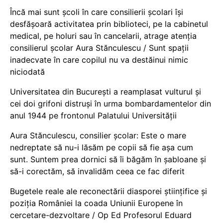
Încă mai sunt școli în care consilierii școlari își
desfășoară activitatea prin biblioteci, pe la cabinetul
medical, pe holuri sau în cancelarii, atrage atenția
consilierul școlar Aura Stănculescu / Sunt spații
inadecvate în care copilul nu va destăinui nimic
niciodată
Universitatea din București a reamplasat vulturul și
cei doi grifoni distruși în urma bombardamentelor din
anul 1944 pe frontonul Palatului Universității
Aura Stănculescu, consilier școlar: Este o mare
nedreptate să nu-i lăsăm pe copii să fie așa cum
sunt. Suntem prea dornici să îi băgăm în șabloane și
să-i corectăm, să invalidăm ceea ce fac diferit
Bugetele reale ale reconectării diasporei științifice și
poziția României la coada Uniunii Europene în
cercetare-dezvoltare / Op Ed Profesorul Eduard