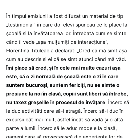
În timpul emisiunii a fost difuzat un material de tip
„testimonial” în care doi elevi spuneau ce le place la
școală și la învățătoarea lor. Întrebată cum se simte
când îi vede „așa mulțumiți de interacțiune”,
Florentina Tituleac a declarat: „Cred că mă simt așa
cum au descris și ei că se simt atunci când mă văd.
Îmi place să cred, și în cele mai multe cazuri așa
este, că o zi normală de școală este o zi în care
suntem bucuroși, suntem fericiți, nu se simte o
presiune la noi în clasă, copiii sunt liberi să întrebe,
nu taxez greșelile în procesul de învățare
. Încerc să
le duc activități care să-i atragă. Încerc să-i duc în
excursii cât mai mult, astfel încât să vadă și o altă
parte a lumii. Încerc să le aduc modele la clasă,
oameni care să povestească din experiența lor de