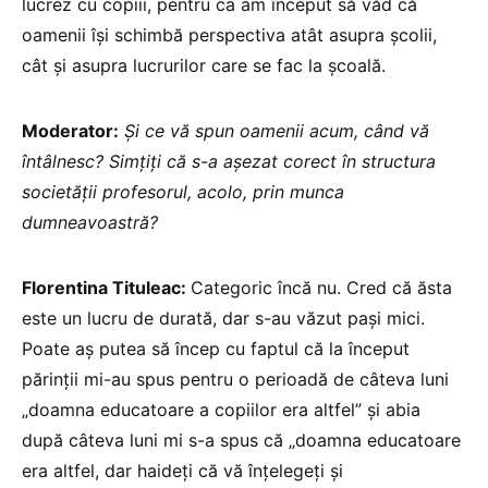
lucrez cu copiii, pentru ca am început să văd că
oamenii își schimbă perspectiva atât asupra școlii,
cât și asupra lucrurilor care se fac la școală.
Moderator:
Și ce vă spun oamenii acum, când vă
întâlnesc? Simțiți că s-a așezat corect în structura
societății profesorul, acolo, prin munca
dumneavoastră?
Florentina Tituleac:
Categoric încă nu. Cred că ăsta
este un lucru de durată, dar s-au văzut pași mici.
Poate aș putea să încep cu faptul că la început
părinții mi-au spus pentru o perioadă de câteva luni
„doamna educatoare a copiilor era altfel” și abia
după câteva luni mi s-a spus că „doamna educatoare
era altfel, dar haideți că vă înțelegeți și