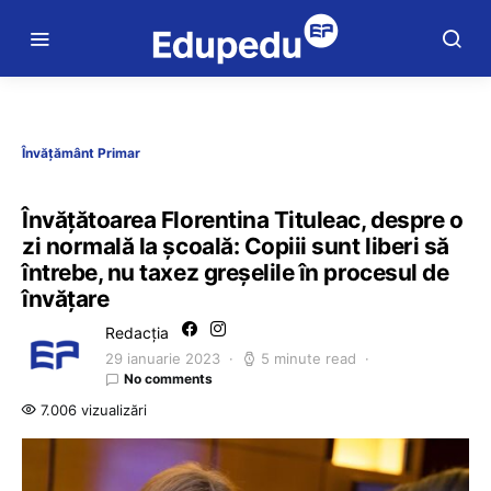
Învățământ Primar
Învățătoarea Florentina Tituleac, despre o
zi normală la școală: Copiii sunt liberi să
întrebe, nu taxez greșelile în procesul de
învățare
Redacția
29 ianuarie 2023
5 minute read
No comments
7.006 vizualizări