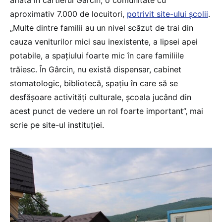
aflată în cartierul Gârcin, o comunitate cu
aproximativ 7.000 de locuitori,
potrivit site-ului școlii
.
„Multe dintre familii au un nivel scăzut de trai din
cauza veniturilor mici sau inexistente, a lipsei apei
potabile, a spațiului foarte mic în care familiile
trăiesc. În Gârcin, nu există dispensar, cabinet
stomatologic, bibliotecă, spațiu în care să se
desfășoare activități culturale, școala jucând din
acest punct de vedere un rol foarte important”, mai
scrie pe site-ul instituției.