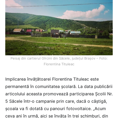
Peisaj din cartierul Gîrcini din Săcele, județul Brașov – Foto:
Florentina Tituleac
Implicarea învățătoarei Florentina Tituleac este
permanentă în comunitatea școlară. La data publicării
articolului aceasta promovează participarea Școlii Nr.
5 Săcele într-o campanie prin care, dacă o câștigă,
școala va fi dotată cu panouri fotovoltaice. „Acum
ceva ani în urmă, aici se învăța în trei schimburi, din