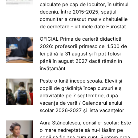
calculate pe cap de locuitor, în ultimul
deceniu. Între 2015-2025, spațiul
comunitar a crescut masiv cheltuielile
de cercetare - ultimele date Eurostat
OFICIAL Prima de carieră didactică
2026: profesorii primesc cei 1.500 de
lei până la 31 august și îi pot folosi
până în august 2027 dacă rămân în
învățământ
Peste o lună începe școala. Elevii și
copiii de grădiniță încep cursurile și
activitățile pe 7 septembrie, după
vacanța de vară / Calendarul anului
școlar 2026-2027 și lista vacanțelor
Aura Stănculescu, consilier școlar: Este
o mare nedreptate să nu-i lăsăm pe
copii să fie așa cum sunt. Suntem prea