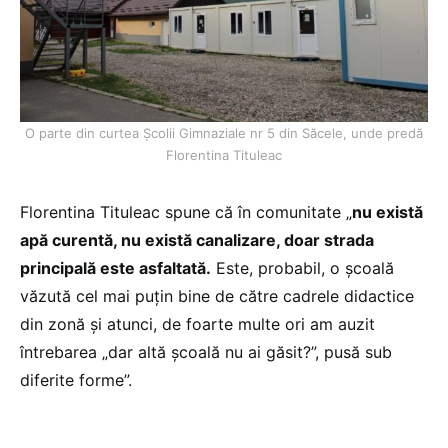
O parte din curtea Școlii Gimnaziale nr 5 din Săcele, unde predă
Florentina Tituleac
Florentina Tituleac spune că în comunitate „
nu există
apă curentă, nu există canalizare, doar strada
principală este asfaltată.
Este, probabil, o școală
văzută cel mai puțin bine de către cadrele didactice
din zonă și atunci, de foarte multe ori am auzit
întrebarea „dar altă școală nu ai găsit?”, pusă sub
diferite forme”.