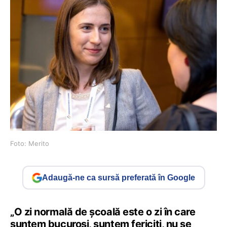
Foto: Merito
Adaugă-ne ca sursă preferată în Google
„O zi normală de școală este o zi în care
suntem bucuroși, suntem fericiți, nu se