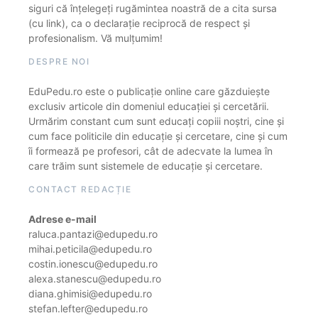
siguri că înțelegeți rugămintea noastră de a cita sursa
(cu link), ca o declarație reciprocă de respect și
profesionalism. Vă mulțumim!
DESPRE NOI
EduPedu.ro este o publicație online care găzduiește
exclusiv articole din domeniul educației și cercetării.
Urmărim constant cum sunt educați copiii noștri, cine și
cum face politicile din educație și cercetare, cine și cum
îi formează pe profesori, cât de adecvate la lumea în
care trăim sunt sistemele de educație și cercetare.
CONTACT REDACȚIE
Adrese e-mail
raluca.pantazi@edupedu.ro
mihai.peticila@edupedu.ro
costin.ionescu@edupedu.ro
alexa.stanescu@edupedu.ro
diana.ghimisi@edupedu.ro
stefan.lefter@edupedu.ro