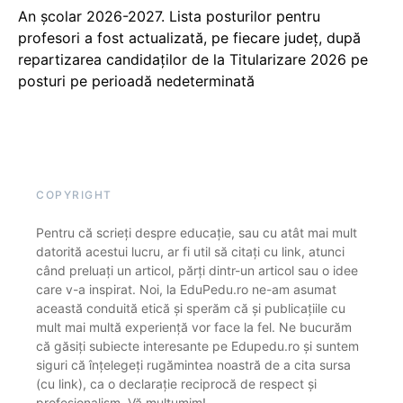
An școlar 2026-2027. Lista posturilor pentru
profesori a fost actualizată, pe fiecare județ, după
repartizarea candidaților de la Titularizare 2026 pe
posturi pe perioadă nedeterminată
COPYRIGHT
Pentru că scrieți despre educație, sau cu atât mai mult
datorită acestui lucru, ar fi util să citați cu link, atunci
când preluați un articol, părți dintr-un articol sau o idee
care v-a inspirat. Noi, la EduPedu.ro ne-am asumat
această conduită etică și sperăm că și publicațiile cu
mult mai multă experiență vor face la fel. Ne bucurăm
că găsiți subiecte interesante pe Edupedu.ro și suntem
siguri că înțelegeți rugămintea noastră de a cita sursa
(cu link), ca o declarație reciprocă de respect și
profesionalism. Vă mulțumim!