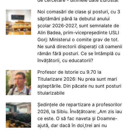
de cercetare - ultimele date Eurostat
Noi comasări de clase și posturi, cu 3
săptămâni până la debutul anului
școlar 2026-2027, sunt semnalate de
Alin Badea, prim-vicepreședinte USLI
Gorj: Ministerul o comite grav de tot.
Ne sună directorii disperați că oamenii
rămân fără posturi. Ce se întâmplă cu
învățătorii, cu educatorii?
Profesor de Istorie cu 9.70 la
Titularizare 2026: Nu prea sunt mari
așteptările. Din păcate nu sunt posturi
titularizabile
Ședințele de repartizare a profesorilor
2026, la Sibiu. Învățătoare: „Am zis iau
ce este. O să fac naveta și Doamne-
ajută, dar dacă în doi,trei ani nu