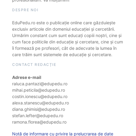
DESPRE NOI
EduPedu.ro este o publicație online care găzduiește
exclusiv articole din domeniul educației și cercetării.
Urmărim constant cum sunt educați copiii noștri, cine și
cum face politicile din educație și cercetare, cine și cum
îi formează pe profesori, cât de adecvate la lumea în
care trăim sunt sistemele de educație și cercetare.
CONTACT REDACȚIE
Adrese e-mail
raluca.pantazi@edupedu.ro
mihai.peticila@edupedu.ro
costin.ionescu@edupedu.ro
alexa.stanescu@edupedu.ro
diana.ghimisi@edupedu.ro
stefan.lefter@edupedu.ro
ramona.florea@edupedu.ro
Notă de informare cu privire la prelucrarea de date