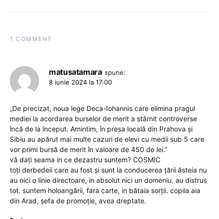
1 COMMENT
matusatamara
spune:
8 iunie 2024 la 17:00
„De precizat, noua lege Deca-Iohannis care elimina pragul
mediei la acordarea burselor de merit a stârnit controverse
încă de la început. Amintim, în presa locală din Prahova și
Sibiu au apărut mai multe cazuri de elevi cu medii sub 5 care
vor primi bursă de merit în valoare de 450 de lei.”
vă dați seama in ce dezastru suntem? COSMIC
toți derbedeii care au fost și sunt la conducerea țării ăsteia nu
au nici o linie directoare, in absolut nici un domeniu. au distrus
tot. suntem holoangării, fara carte, in bătaia sorții. copila aia
din Arad, șefa de promoție, avea dreptate.