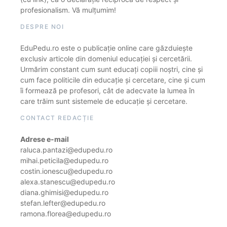
profesionalism. Vă mulțumim!
DESPRE NOI
EduPedu.ro este o publicație online care găzduiește
exclusiv articole din domeniul educației și cercetării.
Urmărim constant cum sunt educați copiii noștri, cine și
cum face politicile din educație și cercetare, cine și cum
îi formează pe profesori, cât de adecvate la lumea în
care trăim sunt sistemele de educație și cercetare.
CONTACT REDACȚIE
Adrese e-mail
raluca.pantazi@edupedu.ro
mihai.peticila@edupedu.ro
costin.ionescu@edupedu.ro
alexa.stanescu@edupedu.ro
diana.ghimisi@edupedu.ro
stefan.lefter@edupedu.ro
ramona.florea@edupedu.ro