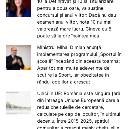
10 la Definitivat și 10 la Titularizare
pentru a doua oară, va susține
concursul și anul viitor: Dacă nu dau
examen anul viitor, nota 10 nu mai
valorează mare lucru. Cineva cu 5
poate să ia ore înaintea mea
Ministrul Mihai Dimian anunță
implementarea programului „Sportul în
școală” începând din această toamnă:
Apar tot mai multe adeverințe de
scutire la Sport, iar obezitatea în
rândul copiilor a crescut
Unici în UE: România este singura țară
din întreaga Uniune Europeană care a
redus cheltuielile de cercetare,
calculate pe cap de locuitor, în ultimul
deceniu. Între 2015-2025, spațiul
comunitar a crescut masiv cheltuielile