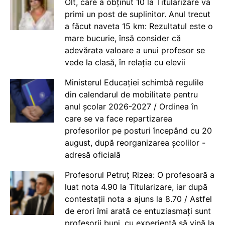
Olt, care a obținut 10 la Titularizare va
primi un post de suplinitor. Anul trecut
a făcut naveta 15 km: Rezultatul este o
mare bucurie, însă consider că
adevărata valoare a unui profesor se
vede la clasă, în relația cu elevii
Ministerul Educației schimbă regulile
din calendarul de mobilitate pentru
anul școlar 2026-2027 / Ordinea în
care se va face repartizarea
profesorilor pe posturi începând cu 20
august, după reorganizarea școlilor -
adresă oficială
Profesorul Petruț Rizea: O profesoară a
luat nota 4.90 la Titularizare, iar după
contestații nota a ajuns la 8.70 / Astfel
de erori îmi arată ce entuziasmați sunt
profesorii buni, cu experiență să vină la