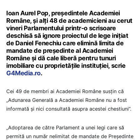
Ioan Aurel Pop, președintele Academiei
Române, și alți 48 de academicieni au cerut
vineri Parlamentului printr-o scrisoare
deschisă să ignore proiectul de lege inițiat
de Daniel Fenechiu care elimină limita de
mandate de președinte al Academiei
Române și dă cale liberă pentru tunuri
imobiliare cu proprietățile instituției, scrie
G4Media.ro
.
Cei 49 de membri ai Academiei Române susțin că
„Adunarea Generală a Academiei Române nu a fost
informată și nici consultată asupra acestei chestiuni”.
„Adoptarea de către Parlament a unei legi care să
permită un număr nelimitat de mandate de Președinte