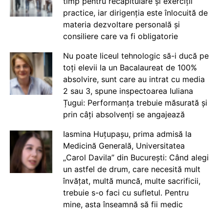
timp pentru recapitulare și exerciții
practice, iar dirigenția este înlocuită de
materia dezvoltare personală și
consiliere care va fi obligatorie
Nu poate liceul tehnologic să-i ducă pe
toți elevii la un Bacalaureat de 100%
absolvire, sunt care au intrat cu media
2 sau 3, spune inspectoarea Iuliana
Țugui: Performanța trebuie măsurată și
prin câți absolvenți se angajează
Iasmina Huțupașu, prima admisă la
Medicină Generală, Universitatea
„Carol Davila” din București: Când alegi
un astfel de drum, care necesită mult
învățat, multă muncă, multe sacrificii,
trebuie s-o faci cu sufletul. Pentru
mine, asta înseamnă să fii medic