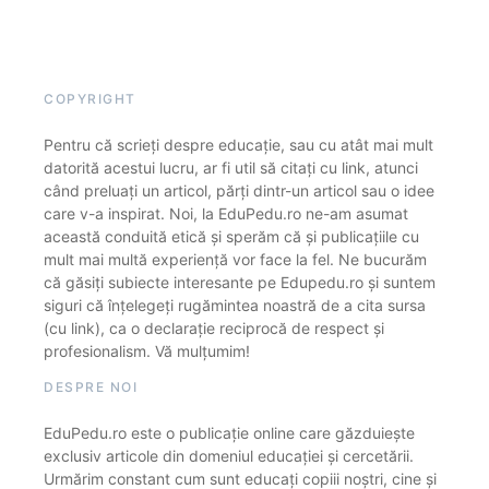
COPYRIGHT
Pentru că scrieți despre educație, sau cu atât mai mult
datorită acestui lucru, ar fi util să citați cu link, atunci
când preluați un articol, părți dintr-un articol sau o idee
care v-a inspirat. Noi, la EduPedu.ro ne-am asumat
această conduită etică și sperăm că și publicațiile cu
mult mai multă experiență vor face la fel. Ne bucurăm
că găsiți subiecte interesante pe Edupedu.ro și suntem
siguri că înțelegeți rugămintea noastră de a cita sursa
(cu link), ca o declarație reciprocă de respect și
profesionalism. Vă mulțumim!
DESPRE NOI
EduPedu.ro este o publicație online care găzduiește
exclusiv articole din domeniul educației și cercetării.
Urmărim constant cum sunt educați copiii noștri, cine și