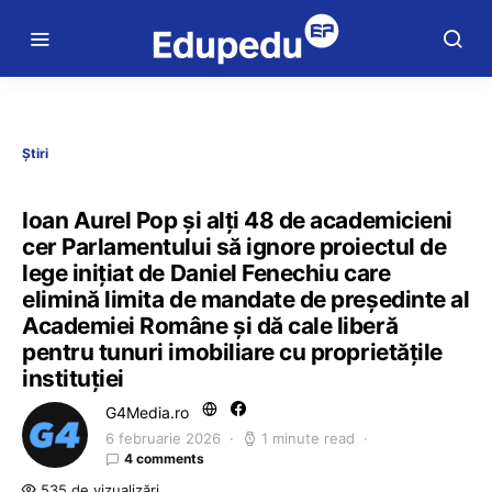
Știri
Ioan Aurel Pop și alți 48 de academicieni
cer Parlamentului să ignore proiectul de
lege inițiat de Daniel Fenechiu care
elimină limita de mandate de președinte al
Academiei Române și dă cale liberă
pentru tunuri imobiliare cu proprietățile
instituției
G4Media.ro
6 februarie 2026
1 minute read
4 comments
535 de vizualizări