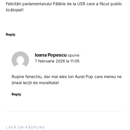
Felicitări parlamentarului Pălărie de la USR care a făcut public
ticăloșia!!
Reply
Ioana Popescu
spune:
7 februarie 2026 la 11:05
Rușine fenechiu, dar mai ales Ion Aurel Pop care mereu ne
țineai lecții de moralitate!
Reply
LASĂ UN RĂSPUNS