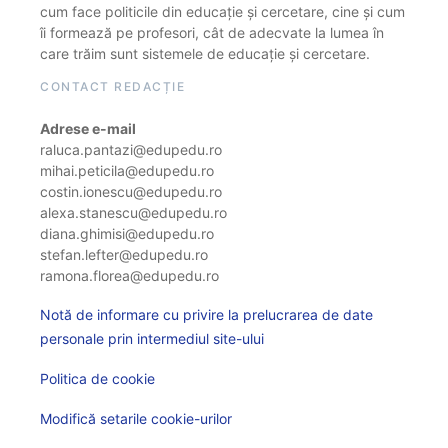
cum face politicile din educație și cercetare, cine și cum
îi formează pe profesori, cât de adecvate la lumea în
care trăim sunt sistemele de educație și cercetare.
CONTACT REDACȚIE
Adrese e-mail
raluca.pantazi@edupedu.ro
mihai.peticila@edupedu.ro
costin.ionescu@edupedu.ro
alexa.stanescu@edupedu.ro
diana.ghimisi@edupedu.ro
stefan.lefter@edupedu.ro
ramona.florea@edupedu.ro
Notă de informare cu privire la prelucrarea de date
personale prin intermediul site-ului
Politica de cookie
Modifică setarile cookie-urilor