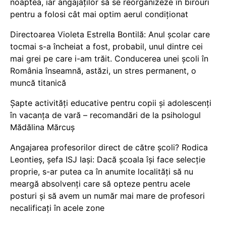
noaptea, iar angajaților să se reorganizeze în birouri
pentru a folosi cât mai optim aerul condiționat
Directoarea Violeta Estrella Bontilă: Anul școlar care
tocmai s-a încheiat a fost, probabil, unul dintre cei
mai grei pe care i-am trăit. Conducerea unei școli în
România înseamnă, astăzi, un stres permanent, o
muncă titanică
Șapte activități educative pentru copii și adolescenți
în vacanța de vară – recomandări de la psihologul
Mădălina Mărcuș
Angajarea profesorilor direct de către școli? Rodica
Leontieș, șefa ISJ Iași: Dacă școala își face selecție
proprie, s-ar putea ca în anumite localități să nu
meargă absolvenți care să opteze pentru acele
posturi și să avem un număr mai mare de profesori
necalificați în acele zone