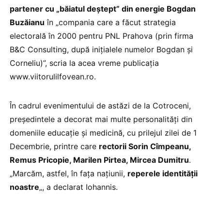
partener cu „băiatul deștept” din energie Bogdan
Buzăianu
în „compania care a făcut strategia
electorală în 2000 pentru PNL Prahova (prin firma
B&C Consulting, după iniţialele numelor Bogdan şi
Corneliu)”, scria la acea vreme publicația
www.viitorulilfovean.ro.
În cadrul evenimentului de astăzi de la Cotroceni,
președintele a decorat mai multe personalități din
domeniile educație și medicină, cu prilejul zilei de 1
Decembrie, printre care
rectorii Sorin Cîmpeanu,
Remus Pricopie, Marilen Pirtea, Mircea Dumitru
.
„Marcăm, astfel, în fața națiunii,
reperele identității
noastre
„, a declarat Iohannis.