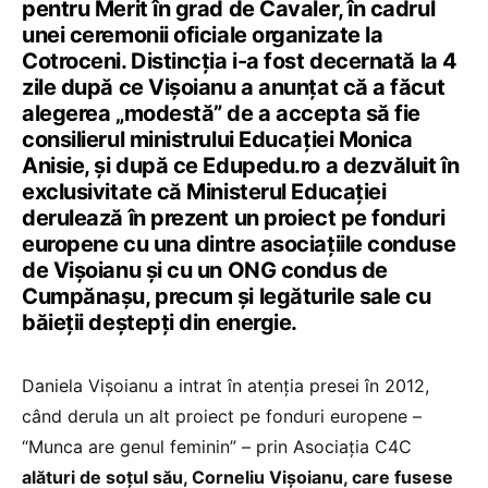
pentru Merit în grad de Cavaler, în cadrul
unei ceremonii oficiale organizate la
Cotroceni. Distincția i-a fost decernată la 4
zile după ce Vișoianu a anunțat că a făcut
alegerea „modestă” de a accepta să fie
consilierul ministrului Educației Monica
Anisie, și după ce Edupedu.ro a dezvăluit în
exclusivitate că Ministerul Educației
derulează în prezent un proiect pe fonduri
europene cu una dintre asociațiile conduse
de Vișoianu și cu un ONG condus de
Cumpănașu, precum și legăturile sale cu
băieții deștepți din energie.
Daniela Vișoianu a intrat în atenția presei în 2012,
când derula un alt proiect pe fonduri europene –
“Munca are genul feminin” – prin Asociația C4C
alături de soțul său, Corneliu Vișoianu, care fusese