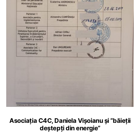
Asociația C4C, Daniela Vișoianu și “băieții
deștepți din energie”