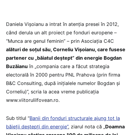
Daniela Vișoianu a intrat în atenția presei în 2012,
când derula un alt proiect pe fonduri europene –
“Munca are genul feminin” – prin Asociația C4C
alături de soțul său, Corneliu Vișoianu, care fusese
partener cu „băiatul deștept” din energie Bogdan
Buzăianu
în „compania care a făcut strategia
electorală în 2000 pentru PNL Prahova (prin firma
B&C Consulting, după iniţialele numelor Bogdan şi
Corneliu)”, scria la acea vreme publicația
www.viitorulilfovean.ro.
Sub titlul “
Banii din fonduri structurale ajung tot la
băieții deștepți din energie”
, ziarul nota că „
Doamna
Vișoianu câștiga aproape 100 de milioane de lei