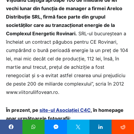
vechi lunar din funcția de manager a firmei Arelco
Distribuţie SRL, firmă face parte din grupul
societăţilor care au tranzacţionat energie de la
Complexul Energetic Rovinari.
SRL-ul bucureştean a
încheiat un contract păgubos pentru CE Rovinari,
cumpărând o bună perioadă energie la un preţ de 104
lei, mai mic decât cel de producţie, 112 lei, însă, în
martie anul trecut, preţul de achiziţie a fost
renegociat şi s-a evitat astfel crearea unui prejudiciu
de peste 200 de miliarde complexului”, scria în 2012
www.viitorulilfovean.ro.
În prezent, pe
site-ul Asociației C4C
, în homepage
apar următoarele fotografii: