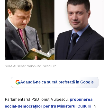
SURSA: senat.ro/ionutvulvescu.ro
Adaugă-ne ca sursă preferată în Google
Parlamentarul PSD Ionuț Vulpescu,
propunerea
social-democraților pentru Ministerul Culturii
în