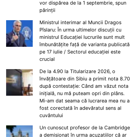
vor dispărea de la 1 septembrie, spun
părinții
Ministrul interimar al Muncii Dragos
Pîslaru: În urma ultimelor discuții cu
ministrul Educației lucrurile sunt mult
îmbunătățite față de varianta publicată
pe 17 iulie / Sectorul educației este
crucial
De la 4.90 la Titularizare 2026, o
învățătoare din Sibiu a primit nota 8.70
după contestație: Când am văzut nota
inițială, nu mă puteam opri din plâns.
Mi-am dat seama că lucrarea mea nu a
fost corectată în adevăratul sens al
cuvântului
Un cunoscut profesor de la Cambridge
a demisionat în urma acuzațiilor că ar