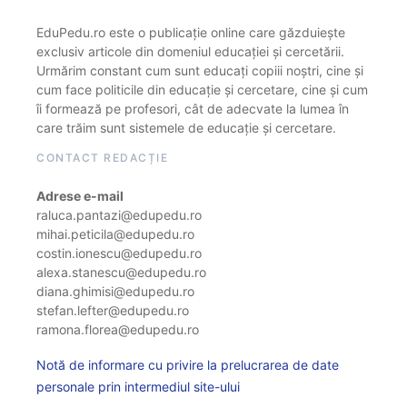
EduPedu.ro este o publicație online care găzduiește
exclusiv articole din domeniul educației și cercetării.
Urmărim constant cum sunt educați copiii noștri, cine și
cum face politicile din educație și cercetare, cine și cum
îi formează pe profesori, cât de adecvate la lumea în
care trăim sunt sistemele de educație și cercetare.
CONTACT REDACȚIE
Adrese e-mail
raluca.pantazi@edupedu.ro
mihai.peticila@edupedu.ro
costin.ionescu@edupedu.ro
alexa.stanescu@edupedu.ro
diana.ghimisi@edupedu.ro
stefan.lefter@edupedu.ro
ramona.florea@edupedu.ro
Notă de informare cu privire la prelucrarea de date
personale prin intermediul site-ului