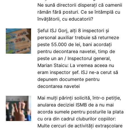
Ne sună directorii disperați că oamenii
rămân fără posturi. Ce se întâmplă cu
învățătorii, cu educatorii?
Șeful ISJ Gorj, alți 8 inspectori și
personal auxiliar trebuie să returneze
peste 55.000 de lei, bani acordați
pentru decontarea navetei, timp de
peste un an / Inspectorul general,
Marian Staicu: La vremea aceea nu
eram inspector șef. ISJ ne-a cerut să
depunem documente pentru
decontarea navetei
Mai mulți părinți solicită, într-o petiție,
anularea deciziei ISMB de a nu mai
acorda sumele pentru posturile la plata
cu ora din cadrul cluburilor copiilor:
Multe cercuri de activități extrașcolare