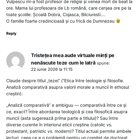
Vulpescu mi-a fost profesor de religie și venea mort de beat la
ore. Mama lui profesoara de Lb română, care cerșea ore pe la
toate școlile: Școală Dobra, Cojasca, Bilciuresti….
O familie foarte credincioasă și cu frică de Dumnezeu
Reply
Tristeţea mea aude virtuale minți pe
nenăscute teze cum le latră
spune:
22 iunie 2026 la 11:15
Claude despre titlul „tezei” (”Etica între teologie și filosofie.
Analiză comparativă asupra valorii morale a muncii în ethosul
creștin):
„Analiză comparativă” e ambiguu — comparativă între ce și
ce, exact? Între abordarea teologică și cea filosofică asupra
muncii (asta sugerează prima parte a titlului)? Sau între
diverse curente în interiorul eticii creștine (catolic vs.
protestant, patristic vs. modern)? Titlul actual permite ambele
lecturi, ceea ce e o problemă pentru un comitet de doctorat