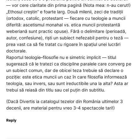
— vor cere claritate din prima pagină (Nota mea: n-au cerut!)
„Ethosul creștin” e foarte larg. Două milenii, zeci de tradiții
(ortodox, catolic, protestant — fiecare cu teologie a muncii
diferită: ascetismul monahal vs. etica muncii protestantă
weberiană sunt practic opuse). Fără o delimitare (perioadă,
autor, confesiune), riști un subiect nefezabil pentru o teză —
prea vast ca să fie tratat cu rigoare în spațiul unei lucrări
doctorale.
Raportul teologie–filosofie nu e simetric implicit — titlul
sugerează că le tratezi ca discipline paralele care converg pe
un subiect comun, dar de obicei teza trebuie să declare o
poziție: este etica muncii un caz în care filosofia informează
teologia, sau invers, sau sunt ireductibile una la alta? Asta ar
trebui să reiasă din titlu sau cel puțin din subtitlu.
(Dacă Divertis ia catalogul tezelor din România ultimelor 3
decenii, are material pentru vreo 3-4 spectacole tari!)
Reply