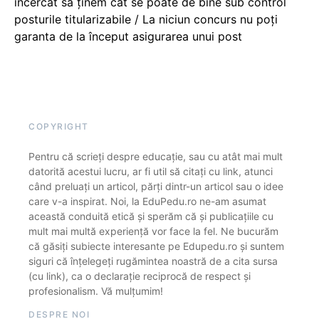
încercat să ținem cât se poate de bine sub control
posturile titularizabile / La niciun concurs nu poți
garanta de la început asigurarea unui post
COPYRIGHT
Pentru că scrieți despre educație, sau cu atât mai mult
datorită acestui lucru, ar fi util să citați cu link, atunci
când preluați un articol, părți dintr-un articol sau o idee
care v-a inspirat. Noi, la EduPedu.ro ne-am asumat
această conduită etică și sperăm că și publicațiile cu
mult mai multă experiență vor face la fel. Ne bucurăm
că găsiți subiecte interesante pe Edupedu.ro și suntem
siguri că înțelegeți rugămintea noastră de a cita sursa
(cu link), ca o declarație reciprocă de respect și
profesionalism. Vă mulțumim!
DESPRE NOI