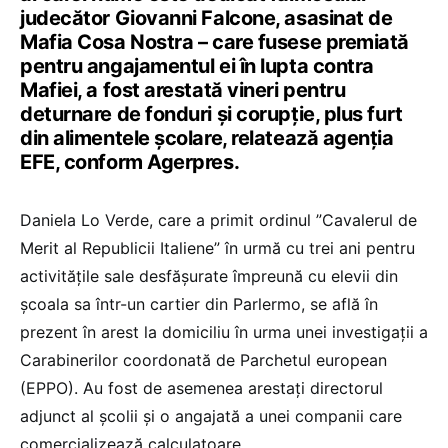
judecător Giovanni Falcone, asasinat de
Mafia Cosa Nostra – care fusese premiată
pentru angajamentul ei în lupta contra
Mafiei, a fost arestată vineri pentru
deturnare de fonduri şi corupţie, plus furt
din alimentele şcolare, relatează agenţia
EFE, conform Agerpres.
Daniela Lo Verde, care a primit ordinul ”Cavalerul de
Merit al Republicii Italiene” în urmă cu trei ani pentru
activităţile sale desfăşurate împreună cu elevii din
şcoala sa într-un cartier din Parlermo, se află în
prezent în arest la domiciliu în urma unei investigaţii a
Carabinerilor coordonată de Parchetul european
(EPPO). Au fost de asemenea arestaţi directorul
adjunct al şcolii şi o angajată a unei companii care
comercializează calculatoare.