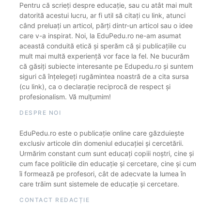
Pentru că scrieți despre educație, sau cu atât mai mult
datorită acestui lucru, ar fi util să citați cu link, atunci
când preluați un articol, părți dintr-un articol sau o idee
care v-a inspirat. Noi, la EduPedu.ro ne-am asumat
această conduită etică și sperăm că și publicațiile cu
mult mai multă experiență vor face la fel. Ne bucurăm
că găsiți subiecte interesante pe Edupedu.ro și suntem
siguri că înțelegeți rugămintea noastră de a cita sursa
(cu link), ca o declarație reciprocă de respect și
profesionalism. Vă mulțumim!
DESPRE NOI
EduPedu.ro este o publicație online care găzduiește
exclusiv articole din domeniul educației și cercetării.
Urmărim constant cum sunt educați copiii noștri, cine și
cum face politicile din educație și cercetare, cine și cum
îi formează pe profesori, cât de adecvate la lumea în
care trăim sunt sistemele de educație și cercetare.
CONTACT REDACȚIE