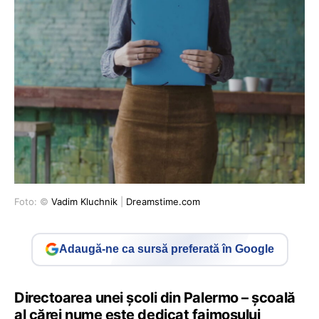
Foto: ©
Vadim Kluchnik
|
Dreamstime.com
Adaugă-ne ca sursă preferată în Google
Directoarea unei şcoli din Palermo – şcoală
al cărei nume este dedicat faimosului