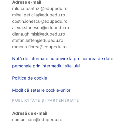
Adrese e-mail
raluca.pantazi@edupedu.ro
mihai.peticila@edupedu.ro
costin.ionescu@edupedu.ro
alexa.stanescu@edupedu.ro
diana.ghimisi@edupedu.ro
stefan.lefter@edupedu.ro
ramona.florea@edupedu.ro
Notă de informare cu privire la prelucrarea de date
personale prin intermediul site-ului
Politica de cookie
Modifică setarile cookie-urilor
PUBLICITATE ȘI PARTENERIATE
Adresă de e-mail
comunicare@edupedu.ro