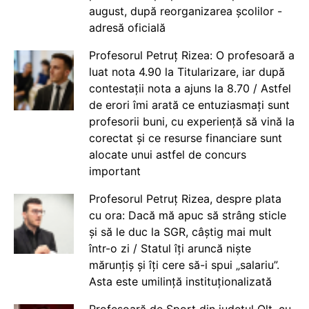
august, după reorganizarea școlilor -
adresă oficială
Profesorul Petruț Rizea: O profesoară a
luat nota 4.90 la Titularizare, iar după
contestații nota a ajuns la 8.70 / Astfel
de erori îmi arată ce entuziasmați sunt
profesorii buni, cu experiență să vină la
corectat și ce resurse financiare sunt
alocate unui astfel de concurs
important
Profesorul Petruț Rizea, despre plata
cu ora: Dacă mă apuc să strâng sticle
și să le duc la SGR, câștig mai mult
într-o zi / Statul îți aruncă niște
mărunțiș și îți cere să-i spui „salariu”.
Asta este umilință instituționalizată
Profesoară de Sport din județul Olt, cu