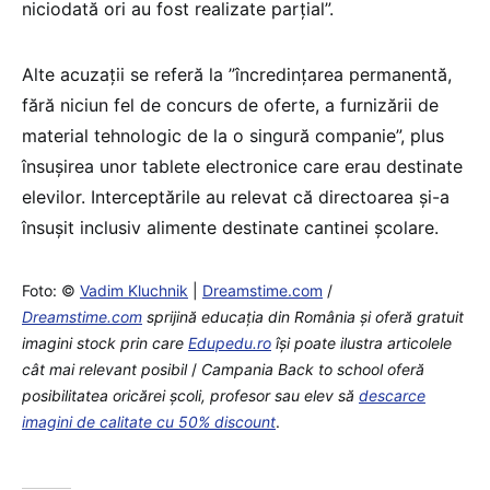
niciodată ori au fost realizate parţial”.
Alte acuzaţii se referă la ”încredinţarea permanentă,
fără niciun fel de concurs de oferte, a furnizării de
material tehnologic de la o singură companie”, plus
însuşirea unor tablete electronice care erau destinate
elevilor. Interceptările au relevat că directoarea şi-a
însuşit inclusiv alimente destinate cantinei şcolare.
Foto: ©
Vadim Kluchnik
|
Dreamstime.com
/
Dreamstime.com
sprijină educaţia din România şi oferă gratuit
imagini stock prin care
Edupedu.ro
îşi poate ilustra articolele
cât mai relevant posibil
/
Campania Back to school oferă
posibilitatea oricărei școli, profesor sau elev să
descarce
imagini de calitate cu 50% discount
.