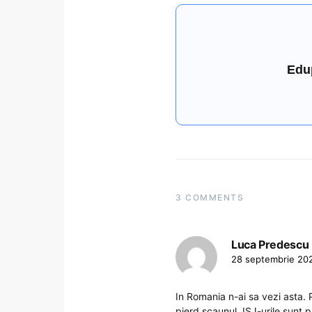
Edu
3 COMMENTS
Luca Predescu
28 septembrie 202
In Romania n-ai sa vezi asta. 
pierd scaunul. ISJ-urile sunt 