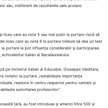
i său, indiferent de rezultatele sale școlare.
și liceu care au nota 5 sau mai puțin la purtare riscă să
i de liceu care au nota 6 la purtare trebuie să dea un test
 la purtare le pot influența considerabil și participarea
echivalentul italian al Bacalaureatului.
ză pe ministrul italian al Educației, Giuseppe Valditara,
ma notelor la purtare „restabilește importanța
ividuale, readuce în centru respectul pentru oameni și
tabilește autoritatea profesorilor”.
această țară, au fost introduse și amenzi între 500 și