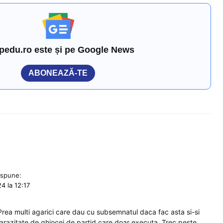
pedu.ro este și pe Google News
ABONEAZĂ-TE
spune:
4 la 12:17
Prea multi agarici care dau cu subsemnatul daca fac asta si-si
parazitate de ghiocei de partid care doar executa. Trec peste