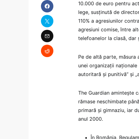
10.000 de euro pentru act
lege, susținută de director
110% a agresiunilor contr
agresiuni comise, între alt
telefoanelor la clasă, dar ș
Pe de altă parte, măsura 
unei organizații naționale
autoritară și punitivă” și „
The Guardian amintește că 
rămase neschimbate până în
primară și gimnaziu, iar d
anul 2000.
În România, Regulame