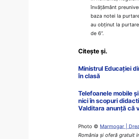
învățământ preunive
baza notei la purtare
au obținut la purtare
de 6”.
Citește și.
Ministrul Educației di
în clasă
Telefoanele mobile și t
nici în scopuri didac
Valditara anunță că va
Photo ©
Marmogar | Dre
România şi oferă gratuit 