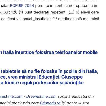
rsitar
ROFUIP 2024
permite în continuare repetenția în
: „Art 120 (1) Sunt declarați repetenți: (…) b) elevii care
 calificativul anual „Insuficient” / media anuală mai mică
n Italia interzice folosirea telefoanelor mobile
abletele să nu fie folosite în școlile din Italia,
tice, vrea ministrul Educației. Giuseppe
 trimite reguli profesorilor și părinților
amstime.com
/
Dreamstime.com
sprijină educaţia din
imagini stock prin care
Edupedu.ro
îşi poate ilustra