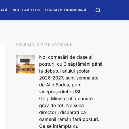
OALĂ
NEXTLAB.TECH
EDUCAȚIE FINANCIARĂ
CELE MAI CITITE ARTICOLE
Noi comasări de clase și
posturi, cu 3 săptămâni până
la debutul anului școlar
2026-2027, sunt semnalate
de Alin Badea, prim-
vicepreședinte USLI
Gorj: Ministerul o comite
grav de tot. Ne sună
directorii disperați că
oamenii rămân fără posturi.
Ce se întâmplă cu