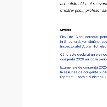
articolele cât mai relevan
oricărei școli, profesor s
Similare
Elevii de 13 ani, cercetați pe
în timpul orei, vor rămâne rep
Inspectoratul Școlar: Toți elev
Când este declarat un elev c
corigență 2026 au loc în perio
Examenele de corigență 2025 au
la sesiunea de corigențe și c
repetenți – notă a Ministerului