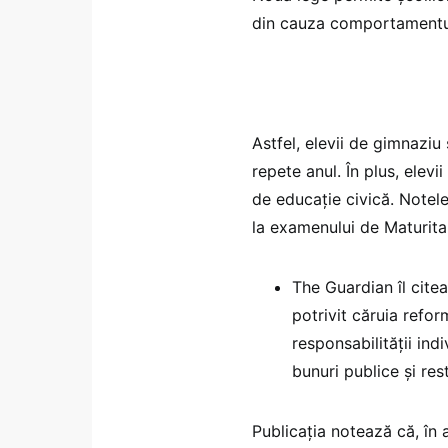
din cauza comportamentulu
Astfel, elevii de gimnaziu 
repete anul. În plus, elevi
de educație civică. Notele
la examenului de Maturita, 
The Guardian îl citea
potrivit căruia refor
responsabilității ind
bunuri publice și res
Publicația notează că, în 