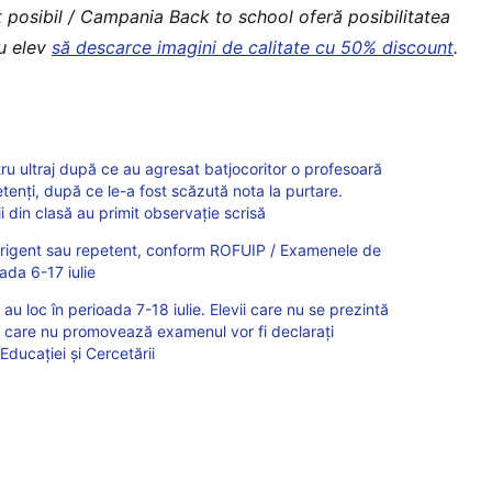
t posibil / Campania Back to school oferă posibilitatea
au elev
să descarce imagini de calitate cu 50% discount
.
ntru ultraj după ce au agresat batjocoritor o profesoară
etenți, după ce le-a fost scăzută nota la purtare.
ii din clasă au primit observație scrisă
origent sau repetent, conform ROFUIP / Examenele de
ada 6-17 iulie
 loc în perioada 7-18 iulie. Elevii care nu se prezintă
ei care nu promovează examenul vor fi declarați
 Educației și Cercetării