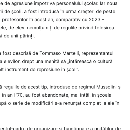
e de agresiune împotriva personalului școlar. Iar noua
ii de școli, a fost introdusă în urma creșteri de peste
a profesorilor în acest an, comparativ cu 2023 –
ele, de elevi nemulțumiți de regulile privind folosirea
i de unii părinți.
a fost descrisă de Tommaso Martelli, reprezentantul
 a elevilor, drept una menită să „întărească o cultură
alt instrument de represiune în școli”.
regulile de acest tip, introduse de regimul Mussolini și
 anii ’70, au fost abandonate, mai întâi, în școala
upă o serie de modificări s-a renunțat complet la ele în
ntul-cadru de organizare și funcționare a unităților de