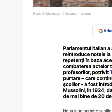
Foto: © Marmogar | Dreamstime.com
Adau
Parlamentul italian a
reintroduce notele la 
repetenți în baza ac
combaterea actelor t
profesorilor, potrivit
purtare – care contin
școlilor – a fost intro
Mussolini, în 1924, da
de mai bine de 20 de 
Noua lege permite școlilo