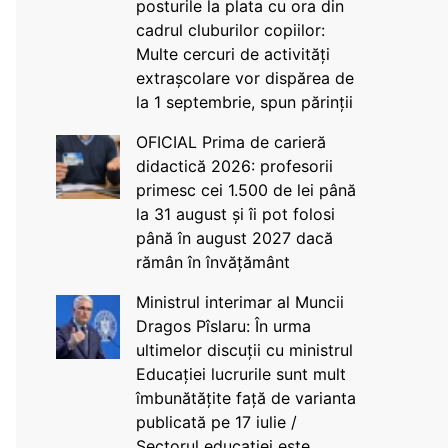
posturile la plata cu ora din
cadrul cluburilor copiilor:
Multe cercuri de activități
extrașcolare vor dispărea de
la 1 septembrie, spun părinții
OFICIAL Prima de carieră
didactică 2026: profesorii
primesc cei 1.500 de lei până
la 31 august și îi pot folosi
până în august 2027 dacă
rămân în învățământ
Ministrul interimar al Muncii
Dragos Pîslaru: În urma
ultimelor discuții cu ministrul
Educației lucrurile sunt mult
îmbunătățite față de varianta
publicată pe 17 iulie /
Sectorul educației este