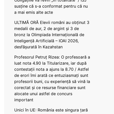
Obligațiile vă revin „în totalitate” / ISJ
susține că s-a conformat pentru că nu
a mai emis alte acte
ULTIMĂ ORĂ Elevii români au obținut 3
medalii de aur, 2 de argint și 3 de
bronz la Olimpiada Internațională de
Inteligență Artificială – IOAI 2026,
desfășurată în Kazahstan
Profesorul Petruț Rizea: O profesoară a
luat nota 4.90 la Titularizare, iar după
contestații nota a ajuns la 8.70 / Astfel
de erori îmi arată ce entuziasmați sunt
profesorii buni, cu experiență să vină la
corectat și ce resurse financiare sunt
alocate unui astfel de concurs
important
Unici în UE: România este singura țară