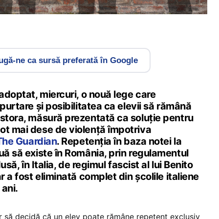
gă-ne ca sursă preferată în Google
 adoptat, miercuri, o nouă lege care
purtare și posibilitatea ca elevii să rămână
estora, măsură prezentată ca soluție pentru
ot mai dese de violență împotriva
The Guardian
. Repetenția în baza notei la
uă să existe în România, prin regulamentul
dusă, în Italia, de regimul fascist al lui Benito
r a fost eliminată complet din școlile italiene
ani.
r să decidă că un elev poate rămâne repetent exclusiv