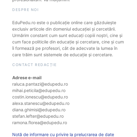
DESPRE NOI
EduPedu.ro este o publicație online care găzduiește
exclusiv articole din domeniul educației și cercetării.
Urmărim constant cum sunt educați copiii noștri, cine și
cum face politicile din educație și cercetare, cine și cum
îi formează pe profesori, cât de adecvate la lumea în
care trăim sunt sistemele de educație și cercetare.
CONTACT REDACȚIE
Adrese e-mail
raluca.pantazi@edupedu.ro
mihai.peticila@edupedu.ro
costin.ionescu@edupedu.ro
alexa.stanescu@edupedu.ro
diana.ghimisi@edupedu.ro
stefan.lefter@edupedu.ro
ramona.florea@edupedu.ro
Notă de informare cu privire la prelucrarea de date