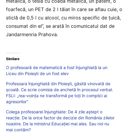
metalică, o teslă cu coada metalică, un patent, o
foarfecă, un PET de 2 l tăiat în care se aflau cuie, o
sticlă de 0,5 l cu alcool, cu miros specific de țuică,
consumat din el”, se arată în comunicatul dat de
Jandarmenria Prahova.
Similare
O profesoară de matematică a fost înjunghiată la un
Liceu din Ploiești de un fost elev
Profesoara înjunghiată din Ploiești, găsită vinovată de
școală. Ce scrie comisia de anchetă în procesul verbal.
FSLI: „rea-voința ne transformă pe toți în complici ai
agresorilor”
Colega profesoarei înjunghiate: De 4 zile aștept o
reacţie. De la orice factor de decizie din România zilelor
noastre. De la ministrul Educaţiei mai ales. Sau noi nu
mai contăm?