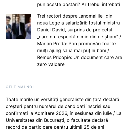
pun aceste postări? Ar trebui întrebați
Trei rectori despre „anomaliile” din
noua Lege a salarizării: fostul ministru
Daniel David, surprins de proiectul
„care nu respectă nimic din ce știam” /
Marian Preda: Prin promovări foarte
mulți ajung să ia mai puțini bani /
Remus Pricopie: Un document care are
zero valoare
CELE MAI NOI
Toate marile universități generaliste din țară declară
creșteri pentru numărul de candidați înscriși sau
confirmați la Admitere 2026, în sesiunea din iulie / La
Universitatea din București, o facultate declară
record de participare pentru ultimii 25 de ani