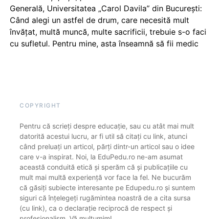
Generală, Universitatea „Carol Davila” din București:
Când alegi un astfel de drum, care necesită mult
învățat, multă muncă, multe sacrificii, trebuie s-o faci
cu sufletul. Pentru mine, asta înseamnă să fii medic
COPYRIGHT
Pentru că scrieți despre educație, sau cu atât mai mult
datorită acestui lucru, ar fi util să citați cu link, atunci
când preluați un articol, părți dintr-un articol sau o idee
care v-a inspirat. Noi, la EduPedu.ro ne-am asumat
această conduită etică și sperăm că și publicațiile cu
mult mai multă experiență vor face la fel. Ne bucurăm
că găsiți subiecte interesante pe Edupedu.ro și suntem
siguri că înțelegeți rugămintea noastră de a cita sursa
(cu link), ca o declarație reciprocă de respect și
profesionalism. Vă mulțumim!