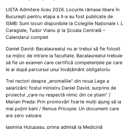
LISTA Admitere liceu 2026. Locurile rămase libere în
București pentru etapa a II-a au fost publicate de
ISMB: Sunt locuri disponibile la Colegiile Naționale I. L
Caragiale, Tudor Vianu și la Școala Centrală –
Calendarul complet
Daniel David: Bacalaureatul nu ar trebui să fie folosit
ca mijloc de intrare la facultate. Bacalaureatul trebuie
să fie un examen care certifică competențele pe care
le ai după parcursul unui învățământ obligatoriu
Trei rectori despre „anomaliile” din noua Lege a
salarizării: fostul ministru Daniel David, surprins de
proiectul „care nu respectă nimic din ce știam” /
Marian Preda: Prin promovări foarte mulți ajung să ia
mai puțini bani / Remus Pricopie: Un document care
are zero valoare
Iasmina Huțupașu, prima admisă la Medicină