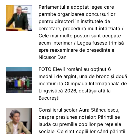
Parlamentul a adoptat legea care
permite organizarea concursurilor
pentru directori în institutele de
cercetare, procedură mult întârziată /
Cele mai multe posturi sunt ocupate
acum interimar / Legea fusese trimisă
spre reexaminare de președintele
Nicușor Dan
FOTO Elevii români au obținut 6
medalii de argint, una de bronz și două
mențiuni la Olimpiada Internațională de
Lingvistică 2026, desfășurată la
București
Consilierul școlar Aura Stănculescu,
despre presiunea notelor: Părinții se
laudă cu premiile copiilor pe rețelele
sociale. Ce simt copiii lor când părinții