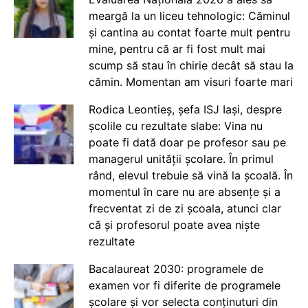
meargă la un liceu tehnologic: Căminul
și cantina au contat foarte mult pentru
mine, pentru că ar fi fost mult mai
scump să stau în chirie decât să stau la
cămin. Momentan am visuri foarte mari
Rodica Leontieș, șefa ISJ Iași, despre
școlile cu rezultate slabe: Vina nu
poate fi dată doar pe profesor sau pe
managerul unității școlare. În primul
rând, elevul trebuie să vină la școală. În
momentul în care nu are absențe și a
frecventat zi de zi școala, atunci clar
că și profesorul poate avea niște
rezultate
Bacalaureat 2030: programele de
examen vor fi diferite de programele
școlare și vor selecta conținuturi din