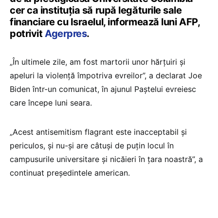
cer ca instituţia să rupă legăturile sale
financiare cu Israelul, informează luni AFP,
potrivit
Agerpres
.
„În ultimele zile, am fost martorii unor hărţuiri şi
apeluri la violenţă împotriva evreilor”, a declarat Joe
Biden într-un comunicat, în ajunul Paştelui evreiesc
care începe luni seara.
„Acest antisemitism flagrant este inacceptabil şi
periculos, şi nu-şi are câtuşi de puţin locul în
campusurile universitare şi nicăieri în ţara noastră”, a
continuat preşedintele american.