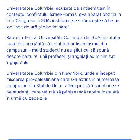
Universitatea Columbia, acuzată de antisemitism în
contextul conflictului Israel-Hamas, și-a apărat poziția în
fața Congresului SUA: instituția „se străduiește să fie un
loc lipsit de ură și discriminare”
Raport intern al Universității Columbia din SUA: instituția
nu a fost pregătită să combată antisemitismul din
campusuri – mulți studenți nu au știut cui să spună
despre hărțuire, unii profesori și angajați au minimizat
îngrijorările
Universitatea Columbia din New York, unde a început
mişcarea pro-palestiniană care s-a extins în numeroase
campusuri din Statele Unite, a început să îi sancţioneze
pe studenţii care refuză să părăsească tabăra instalată
în urmă cu zece zile