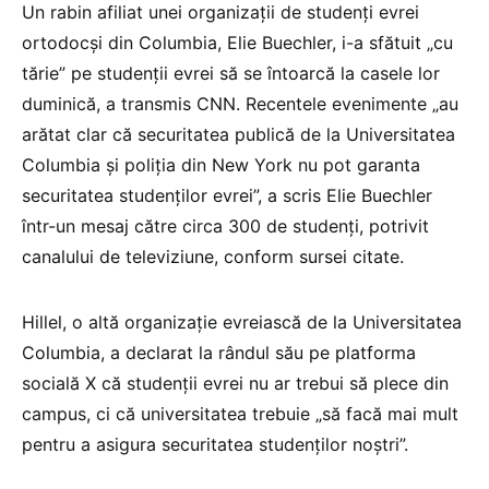
Un rabin afiliat unei organizaţii de studenţi evrei
ortodocşi din Columbia, Elie Buechler, i-a sfătuit „cu
tărie” pe studenţii evrei să se întoarcă la casele lor
duminică, a transmis CNN. Recentele evenimente „au
arătat clar că securitatea publică de la Universitatea
Columbia şi poliţia din New York nu pot garanta
securitatea studenţilor evrei”, a scris Elie Buechler
într-un mesaj către circa 300 de studenţi, potrivit
canalului de televiziune, conform sursei citate.
Hillel, o altă organizaţie evreiască de la Universitatea
Columbia, a declarat la rândul său pe platforma
socială X că studenţii evrei nu ar trebui să plece din
campus, ci că universitatea trebuie „să facă mai mult
pentru a asigura securitatea studenţilor noştri”.