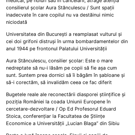
medical, pe holuri sau în cancelarii, atrage atenția
consilierul școlar Aura Stănculescu / Sunt spații
inadecvate în care copilul nu va destăinui nimic
niciodată
Universitatea din București a reamplasat vulturul și
cei doi grifoni distruși în urma bombardamentelor din
anul 1944 pe frontonul Palatului Universității
Aura Stănculescu, consilier școlar: Este o mare
nedreptate să nu-i lăsăm pe copii să fie așa cum
sunt. Suntem prea dornici să îi băgăm în șabloane și
să-i corectăm, să invalidăm ceea ce fac diferit
Bugetele reale ale reconectării diasporei științifice și
poziția României la coada Uniunii Europene în
cercetare-dezvoltare / Op Ed Profesorul Eduard
Stoica, conferențiar la Facultatea de Științe
Economice a Universității „Lucian Blaga” din Sibiu