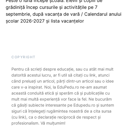
Peste o lună începe școala. Elevii și copiii de
grădiniță încep cursurile și activitățile pe 7
septembrie, după vacanța de vară / Calendarul anului
școlar 2026-2027 și lista vacanțelor
COPYRIGHT
Pentru că scrieți despre educație, sau cu atât mai mult
datorită acestui lucru, ar fi util să citați cu link, atunci
când preluați un articol, părți dintr-un articol sau o idee
care v-a inspirat. Noi, la EduPedu.ro ne-am asumat
această conduită etică și sperăm că și publicațiile cu
mult mai multă experiență vor face la fel. Ne bucurăm
că găsiți subiecte interesante pe Edupedu.ro și suntem
siguri că înțelegeți rugămintea noastră de a cita sursa
(cu link), ca o declarație reciprocă de respect și
profesionalism. Vă mulțumim!