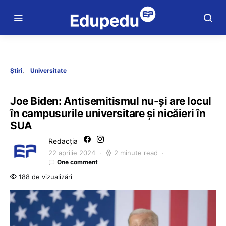
Știri
Universitate
Joe Biden: Antisemitismul nu-şi are locul
în campusurile universitare și nicăieri în
SUA
Redacția
22 aprilie 2024
2 minute read
One comment
188 de vizualizări