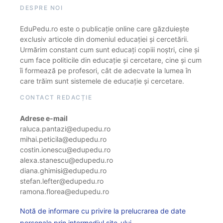
DESPRE NOI
EduPedu.ro este o publicație online care găzduiește
exclusiv articole din domeniul educației și cercetării.
Urmărim constant cum sunt educați copiii noștri, cine și
cum face politicile din educație și cercetare, cine și cum
îi formează pe profesori, cât de adecvate la lumea în
care trăim sunt sistemele de educație și cercetare.
CONTACT REDACȚIE
Adrese e-mail
raluca.pantazi@edupedu.ro
mihai.peticila@edupedu.ro
costin.ionescu@edupedu.ro
alexa.stanescu@edupedu.ro
diana.ghimisi@edupedu.ro
stefan.lefter@edupedu.ro
ramona.florea@edupedu.ro
Notă de informare cu privire la prelucrarea de date
personale prin intermediul site-ului