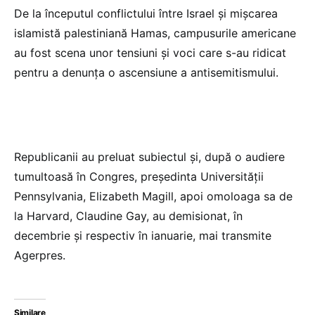
De la începutul conflictului între Israel şi mişcarea
islamistă palestiniană Hamas, campusurile americane
au fost scena unor tensiuni şi voci care s-au ridicat
pentru a denunţa o ascensiune a antisemitismului.
Republicanii au preluat subiectul şi, după o audiere
tumultoasă în Congres, preşedinta Universităţii
Pennsylvania, Elizabeth Magill, apoi omoloaga sa de
la Harvard, Claudine Gay, au demisionat, în
decembrie şi respectiv în ianuarie, mai transmite
Agerpres.
Similare