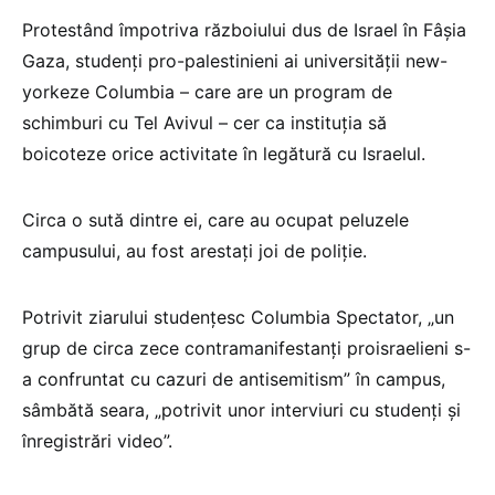
Protestând împotriva războiului dus de Israel în Fâşia
Gaza, studenţi pro-palestinieni ai universităţii new-
yorkeze Columbia – care are un program de
schimburi cu Tel Avivul – cer ca instituţia să
boicoteze orice activitate în legătură cu Israelul.
Circa o sută dintre ei, care au ocupat peluzele
campusului, au fost arestaţi joi de poliţie.
Potrivit ziarului studenţesc Columbia Spectator, „un
grup de circa zece contramanifestanţi proisraelieni s-
a confruntat cu cazuri de antisemitism” în campus,
sâmbătă seara, „potrivit unor interviuri cu studenţi şi
înregistrări video”.