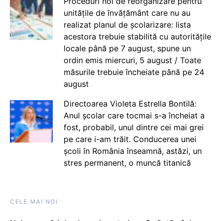
Proceduri noi de reorganizare pentru
unitățile de învățământ care nu au
realizat planul de școlarizare: lista
acestora trebuie stabilită cu autoritățile
locale până pe 7 august, spune un
ordin emis miercuri, 5 august / Toate
măsurile trebuie încheiate până pe 24
august
Directoarea Violeta Estrella Bontilă:
Anul școlar care tocmai s-a încheiat a
fost, probabil, unul dintre cei mai grei
pe care i-am trăit. Conducerea unei
școli în România înseamnă, astăzi, un
stres permanent, o muncă titanică
CELE MAI NOI