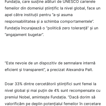
Fundaţia, care susţine alături de UNESCO carierele
femeilor din domeniul ştiinţific la nivel global, face un
apel către instituţii pentru ”a-şi asuma
responsabilitatea şi a schimba comportamentele”.
Fundaţia încurajează o ”politică zero toleranţă” şi un
”angajament bugetar”.
”Este nevoie de un dispozitiv de semnalare internă
eficient şi transparent”, a precizat Alexandra Palt.
Doar 33% dintre cercetătorii ştiinţifici sunt femei la
nivel global şi mai puţin de 4% sunt recompensate cu
premiul Nobel, aminteşte Fundaţia. ”Dacă dorim să
valorificăm pe deplin potenţialul femeilor în cercetare