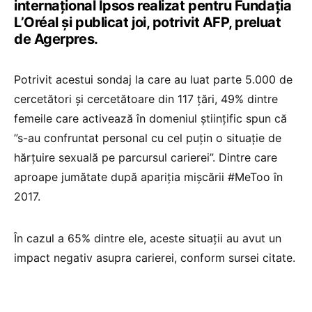
internaţional Ipsos realizat pentru Fundaţia
L’Oréal şi publicat joi, potrivit AFP, preluat
de Agerpres.
Potrivit acestui sondaj la care au luat parte 5.000 de
cercetători şi cercetătoare din 117 ţări, 49% dintre
femeile care activează în domeniul ştiinţific spun că
”s-au confruntat personal cu cel puţin o situaţie de
hărţuire sexuală pe parcursul carierei”. Dintre care
aproape jumătate după apariţia mişcării #MeToo în
2017.
În cazul a 65% dintre ele, aceste situaţii au avut un
impact negativ asupra carierei, conform sursei citate.