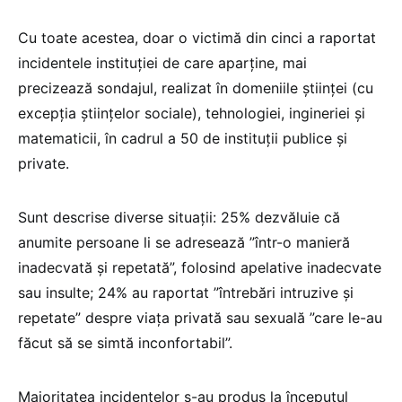
Cu toate acestea, doar o victimă din cinci a raportat
incidentele instituţiei de care aparţine, mai
precizează sondajul, realizat în domeniile ştiinţei (cu
excepţia ştiinţelor sociale), tehnologiei, ingineriei şi
matematicii, în cadrul a 50 de instituţii publice şi
private.
Sunt descrise diverse situaţii: 25% dezvăluie că
anumite persoane li se adresează ”într-o manieră
inadecvată şi repetată”, folosind apelative inadecvate
sau insulte; 24% au raportat ”întrebări intruzive şi
repetate” despre viaţa privată sau sexuală ”care le-au
făcut să se simtă inconfortabil”.
Majoritatea incidentelor s-au produs la începutul