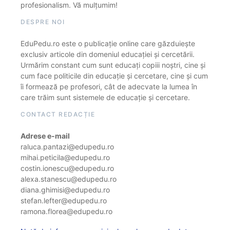
profesionalism. Vă mulțumim!
DESPRE NOI
EduPedu.ro este o publicație online care găzduiește
exclusiv articole din domeniul educației și cercetării.
Urmărim constant cum sunt educați copiii noștri, cine și
cum face politicile din educație și cercetare, cine și cum
îi formează pe profesori, cât de adecvate la lumea în
care trăim sunt sistemele de educație și cercetare.
CONTACT REDACȚIE
Adrese e-mail
raluca.pantazi@edupedu.ro
mihai.peticila@edupedu.ro
costin.ionescu@edupedu.ro
alexa.stanescu@edupedu.ro
diana.ghimisi@edupedu.ro
stefan.lefter@edupedu.ro
ramona.florea@edupedu.ro