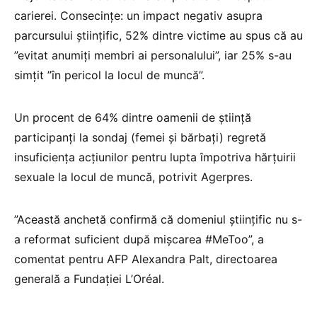
carierei. Consecinţe: un impact negativ asupra
parcursului ştiinţific, 52% dintre victime au spus că au
”evitat anumiţi membri ai personalului”, iar 25% s-au
simţit ”în pericol la locul de muncă”.
Un procent de 64% dintre oamenii de ştiinţă
participanţi la sondaj (femei şi bărbaţi) regretă
insuficienţa acţiunilor pentru lupta împotriva hărţuirii
sexuale la locul de muncă, potrivit Agerpres.
”Această anchetă confirmă că domeniul ştiinţific nu s-
a reformat suficient după mişcarea #MeToo”, a
comentat pentru AFP Alexandra Palt, directoarea
generală a Fundaţiei L’Oréal.