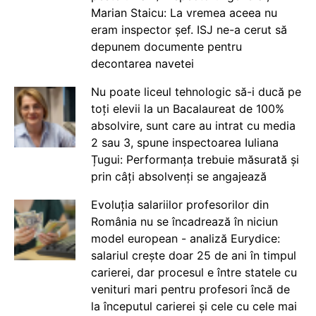
Marian Staicu: La vremea aceea nu
eram inspector șef. ISJ ne-a cerut să
depunem documente pentru
decontarea navetei
Nu poate liceul tehnologic să-i ducă pe
toți elevii la un Bacalaureat de 100%
absolvire, sunt care au intrat cu media
2 sau 3, spune inspectoarea Iuliana
Țugui: Performanța trebuie măsurată și
prin câți absolvenți se angajează
Evoluția salariilor profesorilor din
România nu se încadrează în niciun
model european - analiză Eurydice:
salariul crește doar 25 de ani în timpul
carierei, dar procesul e între statele cu
venituri mari pentru profesori încă de
la începutul carierei și cele cu cele mai