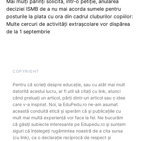
Mai mulți părinți solicită, într-o petiție, anularea
deciziei ISMB de a nu mai acorda sumele pentru
posturile la plata cu ora din cadrul cluburilor copiilor:
Multe cercuri de activități extrașcolare vor dispărea
de la 1 septembrie
COPYRIGHT
Pentru că scrieți despre educație, sau cu atât mai mult
datorită acestui lucru, ar fi util să citați cu link, atunci
când preluați un articol, părți dintr-un articol sau o idee
care v-a inspirat. Noi, la EduPedu.ro ne-am asumat
această conduită etică și sperăm că și publicațiile cu
mult mai multă experiență vor face la fel. Ne bucurăm
că găsiți subiecte interesante pe Edupedu.ro și suntem
siguri că înțelegeți rugămintea noastră de a cita sursa
(cu link), ca o declarație reciprocă de respect și