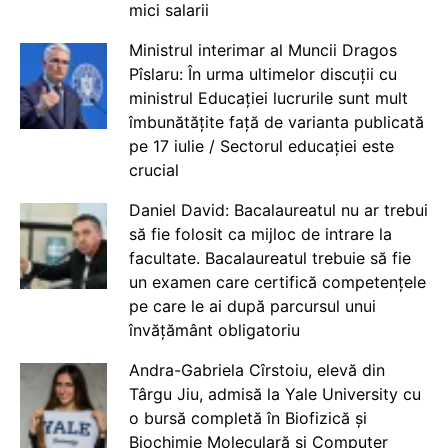
mici salarii
Ministrul interimar al Muncii Dragos
Pîslaru: În urma ultimelor discuții cu
ministrul Educației lucrurile sunt mult
îmbunătățite față de varianta publicată
pe 17 iulie / Sectorul educației este
crucial
Daniel David: Bacalaureatul nu ar trebui
să fie folosit ca mijloc de intrare la
facultate. Bacalaureatul trebuie să fie
un examen care certifică competențele
pe care le ai după parcursul unui
învățământ obligatoriu
Andra-Gabriela Cîrstoiu, elevă din
Târgu Jiu, admisă la Yale University cu
o bursă completă în Biofizică și
Biochimie Moleculară și Computer