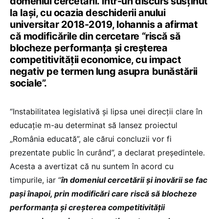
domeniul cercetării. Într-un discurs susținut
la Iași, cu ocazia deschiderii anului
universitar 2018-2019, Iohannis a afirmat
că modificările din cercetare “riscă să
blocheze performanța şi creșterea
competitivității economice, cu impact
negativ pe termen lung asupra bunăstării
sociale”.
“Instabilitatea legislativă și lipsa unei direcții clare în
educație m-au determinat să lansez proiectul
„România educată”, ale cărui concluzii vor fi
prezentate public în curând”, a declarat președintele.
Acesta a avertizat că nu suntem în acord cu
timpurile, iar “
în domeniul cercetării și inovării se fac
pași înapoi, prin modificări care riscă să blocheze
performanța şi creșterea competitivității