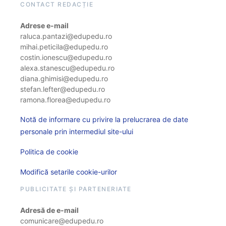
CONTACT REDACȚIE
Adrese e-mail
raluca.pantazi@edupedu.ro
mihai.peticila@edupedu.ro
costin.ionescu@edupedu.ro
alexa.stanescu@edupedu.ro
diana.ghimisi@edupedu.ro
stefan.lefter@edupedu.ro
ramona.florea@edupedu.ro
Notă de informare cu privire la prelucrarea de date
personale prin intermediul site-ului
Politica de cookie
Modifică setarile cookie-urilor
PUBLICITATE ȘI PARTENERIATE
Adresă de e-mail
comunicare@edupedu.ro