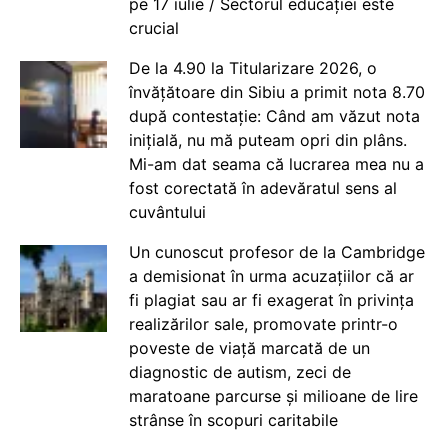
pe 17 iulie / Sectorul educației este
crucial
De la 4.90 la Titularizare 2026, o
învățătoare din Sibiu a primit nota 8.70
după contestație: Când am văzut nota
inițială, nu mă puteam opri din plâns.
Mi-am dat seama că lucrarea mea nu a
fost corectată în adevăratul sens al
cuvântului
Un cunoscut profesor de la Cambridge
a demisionat în urma acuzațiilor că ar
fi plagiat sau ar fi exagerat în privința
realizărilor sale, promovate printr-o
poveste de viață marcată de un
diagnostic de autism, zeci de
maratoane parcurse și milioane de lire
strânse în scopuri caritabile