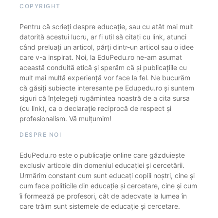
COPYRIGHT
Pentru că scrieți despre educație, sau cu atât mai mult
datorită acestui lucru, ar fi util să citați cu link, atunci
când preluați un articol, părți dintr-un articol sau o idee
care v-a inspirat. Noi, la EduPedu.ro ne-am asumat
această conduită etică și sperăm că și publicațiile cu
mult mai multă experiență vor face la fel. Ne bucurăm
că găsiți subiecte interesante pe Edupedu.ro și suntem
siguri că înțelegeți rugămintea noastră de a cita sursa
(cu link), ca o declarație reciprocă de respect și
profesionalism. Vă mulțumim!
DESPRE NOI
EduPedu.ro este o publicație online care găzduiește
exclusiv articole din domeniul educației și cercetării.
Urmărim constant cum sunt educați copiii noștri, cine și
cum face politicile din educație și cercetare, cine și cum
îi formează pe profesori, cât de adecvate la lumea în
care trăim sunt sistemele de educație și cercetare.