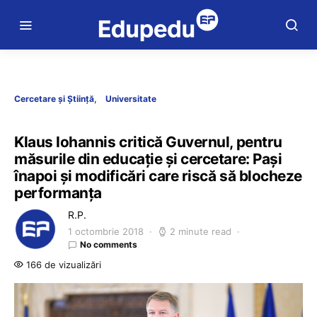
Cercetare și Știință
Universitate
Klaus Iohannis critică Guvernul, pentru
măsurile din educație și cercetare: Pași
înapoi și modificări care riscă să blocheze
performanța
R.P.
1 octombrie 2018
2 minute read
No comments
166 de vizualizări