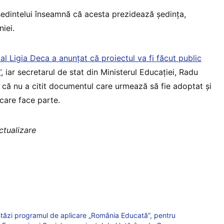
ședintelui înseamnă că acesta prezidează ședința,
iei.
ial Ligia Deca a anunțat că proiectul va fi făcut public
”
, iar secretarul de stat din Ministerul Educației, Radu
s că nu a citit documentul care urmează să fie adoptat și
care face parte.
ctualizare
ăzi programul de aplicare „România Educată”, pentru