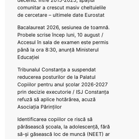
deceniu. Între 2015-2025, spațiul
comunitar a crescut masiv cheltuielile
de cercetare – ultimele date Eurostat
Bacalaureat 2026, sesiunea de toamnă.
Probele scrise încep luni, 10 august /
Accesul în sala de examen este permis
până la ora 8:30, anunță Ministerul
Educației
Tribunalul Constanța a suspendat
reducerea posturilor de la Palatul
Copiilor pentru anul școlar 2026-2027
prin decizie executorie / ISJ Constanța
refuză să aplice hotărârea, acuză
Asociația Părinților
Identificarea copiilor ce riscă să
părăsească școala, la adolescență, fără
să-și găsească loc de muncă (NEET) ar