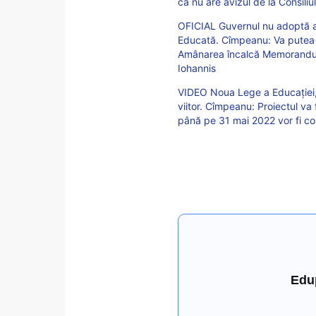
că nu are avizul de la Consili
OFICIAL Guvernul nu adoptă 
Educată. Cîmpeanu: Va putea 
Amânarea încalcă Memorandum
Iohannis
VIDEO Noua Lege a Educației,
viitor. Cîmpeanu: Proiectul v
până pe 31 mai 2022 vor fi co
Edu