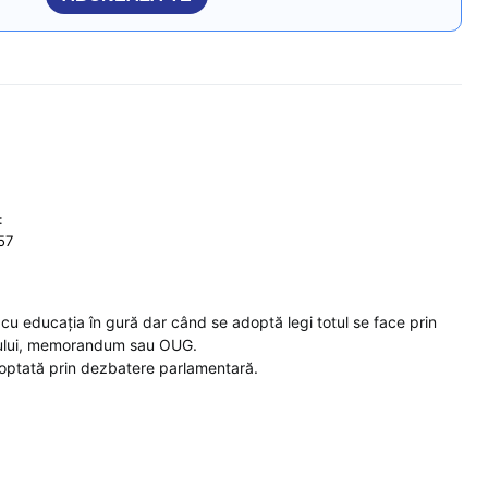
:
:57
ua cu educația în gură dar când se adoptă legi totul se face prin
ului, memorandum sau OUG.
doptată prin dezbatere parlamentară.
.