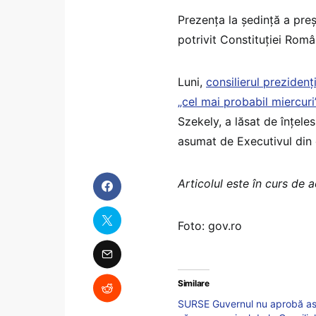
Prezența la ședință a pre
potrivit Constituției Român
Luni,
consilierul prezidenț
„cel mai probabil miercuri
Szekely, a lăsat de înțele
asumat de Executivul din 
Articolul este în curs de a
Foto: gov.ro
Similare
SURSE Guvernul nu aprobă ast