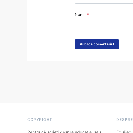
Nume
*
COPYRIGHT
DESPRE
Pentru că scrieți despre educație, sau
EduPedu.