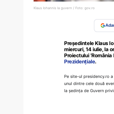
Klaus Iohannis la guvern / Foto: gov.ro
Adau
Președintele Klaus Io
miercuri, 14 iulie, la
Proiectului ‘România 
Prezidențiale
.
Pe site-ul presidency.ro a
unul dintre cele două even
la ședința de Guvern priv