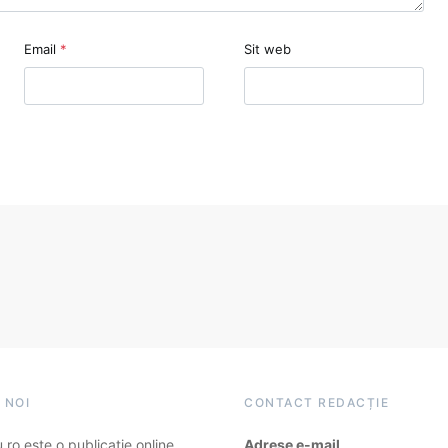
Email
*
Sit web
 NOI
CONTACT REDACȚIE
ro este o publicație online
Adrese e-mail