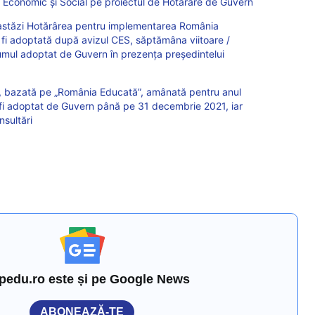
ul Economic și Social pe proiectul de Hotărâre de Guvern
astăzi Hotărârea pentru implementarea România
fi adoptată după avizul CES, săptămâna viitoare /
ul adoptat de Guvern în prezența președintelui
 bazată pe „România Educată”, amânată pentru anul
a fi adoptat de Guvern până pe 31 decembrie 2021, iar
nsultări
pedu.ro este și pe Google News
ABONEAZĂ-TE