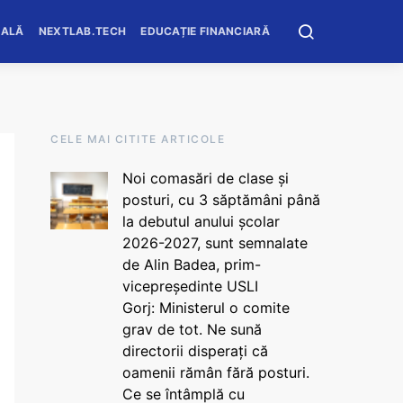
OALĂ
NEXTLAB.TECH
EDUCAȚIE FINANCIARĂ
CELE MAI CITITE ARTICOLE
Noi comasări de clase și
posturi, cu 3 săptămâni până
la debutul anului școlar
2026-2027, sunt semnalate
de Alin Badea, prim-
vicepreședinte USLI
Gorj: Ministerul o comite
grav de tot. Ne sună
directorii disperați că
oamenii rămân fără posturi.
Ce se întâmplă cu