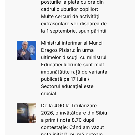
posturile la plata cu ora din
cadrul cluburilor copiilor:
Multe cercuri de activități
extrașcolare vor dispărea de
la 1 septembrie, spun părinții
Ministrul interimar al Muncii
Dragos Pîslaru: În urma
ultimelor discuții cu ministrul
Educației lucrurile sunt mult
îmbunătățite față de varianta
publicată pe 17 iulie /
Sectorul educației este
crucial
De la 4.90 la Titularizare
2026, o învățătoare din Sibiu
a primit nota 8.70 după
contestație: Când am văzut
nota inițială, nu mă puteam