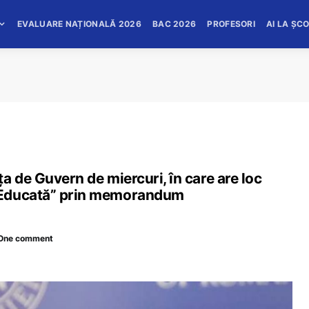
EVALUARE NAȚIONALĂ 2026
BAC 2026
PROFESORI
AI LA ȘC
a de Guvern de miercuri, în care are loc
 Educată” prin memorandum
One comment