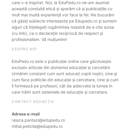
care v-a inspirat. Noi, la EduPedu.ro ne-am asumat
această conduită etică și sperăm că și publicațiile cu
mult mai multă experiență vor face la fel. Ne bucurăm
că găsiți subiecte interesante pe Edupedu.ro și suntem
siguri că înțelegeți rugămintea noastră de a cita sursa
(cu link), ca o declarație reciprocă de respect și
profesionalism. Vă mulțumim!
DESPRE NOI
EduPedu.ro este o publicație online care găzduiește
exclusiv articole din domeniul educației și cercetării.
Urmărim constant cum sunt educați copiii noștri, cine și
cum face politicile din educație și cercetare, cine și cum
îi formează pe profesori, cât de adecvate la lumea în
care trăim sunt sistemele de educație și cercetare.
CONTACT REDACȚIE
Adrese e-mail
raluca.pantazi@edupedu.ro
mihai.peticila@edupedu.ro