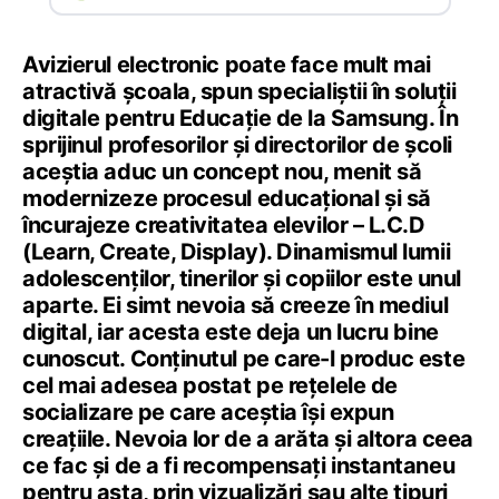
Avizierul electronic poate face mult mai
atractivă școala, spun specialiștii în soluții
digitale pentru Educație de la Samsung. În
sprijinul profesorilor și directorilor de școli
aceștia aduc un concept nou, menit să
modernizeze procesul educațional și să
încurajeze creativitatea elevilor – L.C.D
(Learn, Create, Display). Dinamismul lumii
adolescenților, tinerilor și copiilor este unul
aparte. Ei simt nevoia să creeze în mediul
digital, iar acesta este deja un lucru bine
cunoscut. Conținutul pe care-l produc este
cel mai adesea postat pe rețelele de
socializare pe care aceștia își expun
creațiile. Nevoia lor de a arăta și altora ceea
ce fac și de a fi recompensați instantaneu
pentru asta, prin vizualizări sau alte tipuri