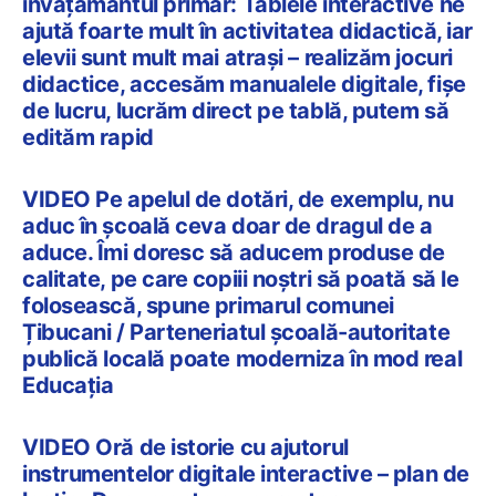
învățământul primar: Tablele interactive ne
ajută foarte mult în activitatea
didactică
, iar
elevii sunt mult mai atrași – realizăm jocuri
didactice, accesăm manualele digitale, fișe
de lucru, lucrăm direct pe tablă, putem să
edităm rapid
VIDEO Pe apelul de dotări, de exemplu, nu
aduc în școală ceva doar de dragul de a
aduce. Îmi doresc să aducem produse de
calitate, pe care copiii noștri să poată să le
folosească, spune primarul comunei
Țibucani / Parteneriatul școală-autoritate
publică locală poate moderniza în mod real
Educația
VIDEO Oră de istorie cu ajutorul
instrumentelor digitale interactive – plan de