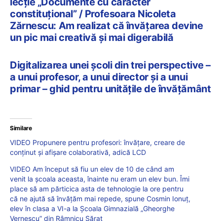
lecție „Documente cu caracter
constituțional” / Profesoara Nicoleta
Zărnescu: Am realizat că învățarea devine
un pic mai creativă și mai digerabilă
Digitalizarea unei școli din trei perspective –
a unui profesor, a unui director și a unui
primar – ghid pentru unitățile de învățământ
Similare
VIDEO Propunere pentru profesori: învățare, creare de
conținut și afișare colaborativă, adică LCD
VIDEO Am început să fiu un elev de 10 de când am
venit la școala aceasta, înainte nu eram un elev bun. Îmi
place să am părticica asta de tehnologie la ore pentru
că ne ajută să învățăm mai repede, spune Cosmin Ionuț,
elev în clasa a VI-a la Școala Gimnazială „Gheorghe
Vernescu” din Râmnicu Sărat