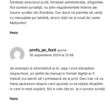
Întrebați directorul școlii, întrebați administrația, dirigintele.
Noi suntem jurnaliști, nu știm regulamentele interne ale
tuturor școlilor din România. Dar dacă vă permite să veniți
cu manualele pe tabletă, atunci dați-ne și nouă de veste.
Mulțumim!
Reply
profa_pe_fază
spune:
30 septembrie 2024 la 12:58
de exemplu la informatică și tic (așa-i zice disciplinei
respective), un astfel de manual in format digital ar fi
trebuit (ca elevii) să-l primească de la prof. Deci clar că va
folosi aparatura despre care spuneți cu excepția situațiilor
in care in mod explicit, NU e voie (de ex. la o lucrare scrisă)
Reply