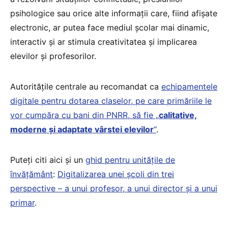
psihologice sau orice alte informații care, fiind afișate
electronic, ar putea face mediul școlar mai dinamic,
interactiv și ar stimula creativitatea și implicarea
elevilor și profesorilor.
Autoritățile centrale au recomandat ca
echipamentele
digitale pentru dotarea claselor, pe care primăriile le
vor cumpăra cu bani din PNRR, să fie „
calitative,
moderne și adaptate vârstei elevilor
“
.
Puteți citi aici și un
ghid pentru unitățile de
învățământ
:
Digitalizarea unei școli din trei
perspective – a unui profesor, a unui director și a unui
primar
.