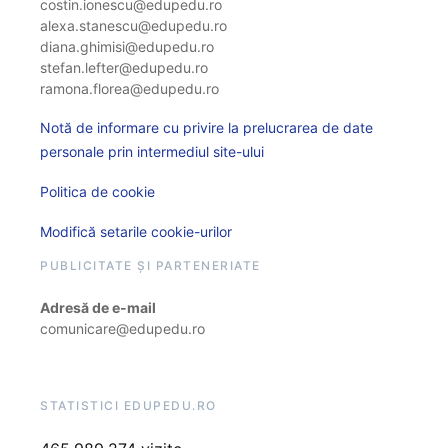
costin.ionescu@edupedu.ro
alexa.stanescu@edupedu.ro
diana.ghimisi@edupedu.ro
stefan.lefter@edupedu.ro
ramona.florea@edupedu.ro
Notă de informare cu privire la prelucrarea de date
personale prin intermediul site-ului
Politica de cookie
Modifică setarile cookie-urilor
PUBLICITATE ȘI PARTENERIATE
Adresă de e-mail
comunicare@edupedu.ro
STATISTICI EDUPEDU.RO