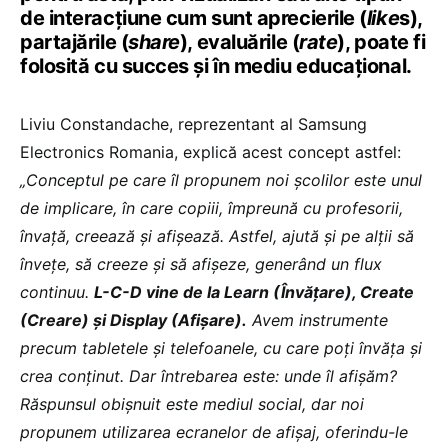
de interacțiune cum sunt aprecierile (
like
s),
partajările (
share
), evaluările (
rate
), poate fi
folosită cu succes și în mediu educațional.
Liviu Constandache, reprezentant al Samsung
Electronics Romania, explică acest concept astfel:
„Conceptul pe care îl propunem noi școlilor este unul
de implicare, în care copiii, împreună cu profesorii,
învață, creează și afișează. Astfel, ajută și pe alții să
învețe, să creeze și să afișeze, generând un flux
continuu.
L-C-D vine de la Learn (Învățare), Create
(Creare) și Display (Afișare).
Avem instrumente
precum tabletele și telefoanele, cu care poți învăța și
crea conținut. Dar întrebarea este: unde îl afișăm?
Răspunsul obișnuit este mediul social, dar noi
propunem utilizarea ecranelor de afișaj, oferindu-le