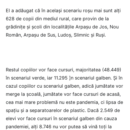
El a adăugat că în acelaşi scenariu roşu mai sunt alţi
628 de copii din mediul rural, care provin de la
grădiniţe şi şcoli din localităţile Arpaşu de Jos, Nou
Român, Arpaşu de Sus, Ludoş, Slimnic şi Ruşi.
Restul copiilor vor face cursuri, majoritatea (48.449)
în scenariul verde, iar 11.295 ]n scenariul galben. Şi în
cazul copiilor cu scenariul galben, adică jumătate vor
merge la şcoală, jumătate vor face cursuri de acasă,
cea mai mare problemă nu este pandemia, ci lipsa de
spaţiu şi a separatoarelor de plastic. Dacă 2.549 de
elevi vor face cursuri în scenariul galben din cauza
pandemiei, alţi 8.746 nu vor putea să vină toţi la