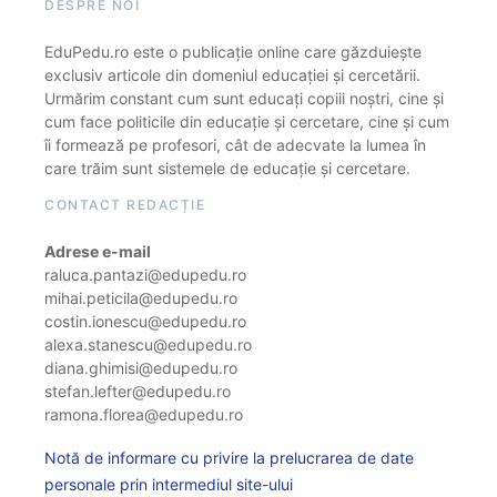
DESPRE NOI
EduPedu.ro este o publicație online care găzduiește
exclusiv articole din domeniul educației și cercetării.
Urmărim constant cum sunt educați copiii noștri, cine și
cum face politicile din educație și cercetare, cine și cum
îi formează pe profesori, cât de adecvate la lumea în
care trăim sunt sistemele de educație și cercetare.
CONTACT REDACȚIE
Adrese e-mail
raluca.pantazi@edupedu.ro
mihai.peticila@edupedu.ro
costin.ionescu@edupedu.ro
alexa.stanescu@edupedu.ro
diana.ghimisi@edupedu.ro
stefan.lefter@edupedu.ro
ramona.florea@edupedu.ro
Notă de informare cu privire la prelucrarea de date
personale prin intermediul site-ului