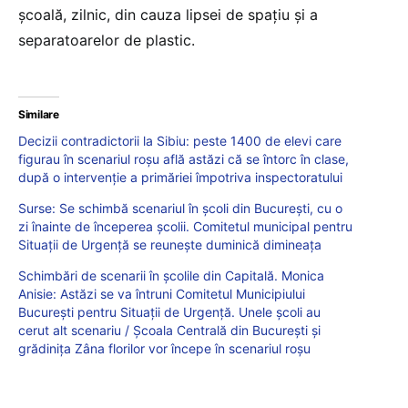
şcoală, zilnic, din cauza lipsei de spaţiu şi a
separatoarelor de plastic.
Similare
Decizii contradictorii la Sibiu: peste 1400 de elevi care
figurau în scenariul roșu află astăzi că se întorc în clase,
după o intervenție a primăriei împotriva inspectoratului
Surse: Se schimbă scenariul în școli din București, cu o
zi înainte de începerea școlii. Comitetul municipal pentru
Situații de Urgență se reunește duminică dimineața
Schimbări de scenarii în școlile din Capitală. Monica
Anisie: Astăzi se va întruni Comitetul Municipiului
București pentru Situații de Urgență. Unele școli au
cerut alt scenariu / Școala Centrală din București și
grădinița Zâna florilor vor începe în scenariul roșu