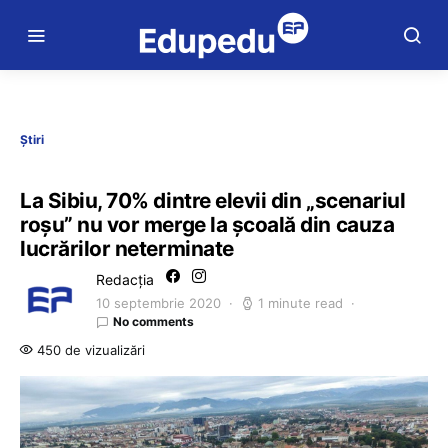
Știri
La Sibiu, 70% dintre elevii din „scenariul
roşu” nu vor merge la şcoală din cauza
lucrărilor neterminate
Redacția
10 septembrie 2020
1 minute read
No comments
450 de vizualizări