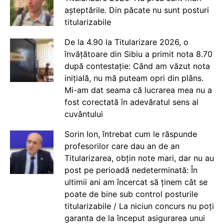
așteptările. Din păcate nu sunt posturi
titularizabile
De la 4.90 la Titularizare 2026, o
învățătoare din Sibiu a primit nota 8.70
după contestație: Când am văzut nota
inițială, nu mă puteam opri din plâns.
Mi-am dat seama că lucrarea mea nu a
fost corectată în adevăratul sens al
cuvântului
Sorin Ion, întrebat cum le răspunde
profesorilor care dau an de an
Titularizarea, obțin note mari, dar nu au
post pe perioadă nedeterminată: În
ultimii ani am încercat să ținem cât se
poate de bine sub control posturile
titularizabile / La niciun concurs nu poți
garanta de la început asigurarea unui