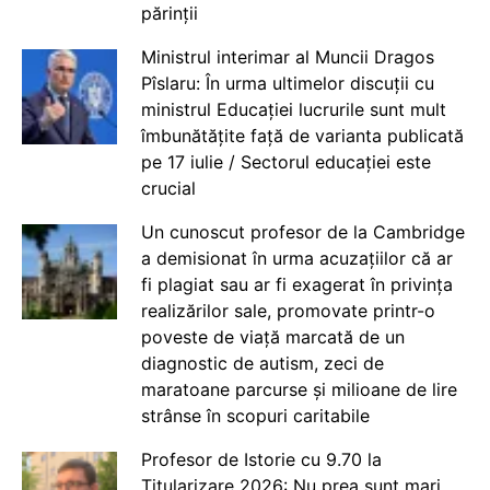
părinții
Ministrul interimar al Muncii Dragos
Pîslaru: În urma ultimelor discuții cu
ministrul Educației lucrurile sunt mult
îmbunătățite față de varianta publicată
pe 17 iulie / Sectorul educației este
crucial
Un cunoscut profesor de la Cambridge
a demisionat în urma acuzațiilor că ar
fi plagiat sau ar fi exagerat în privința
realizărilor sale, promovate printr-o
poveste de viață marcată de un
diagnostic de autism, zeci de
maratoane parcurse și milioane de lire
strânse în scopuri caritabile
Profesor de Istorie cu 9.70 la
Titularizare 2026: Nu prea sunt mari