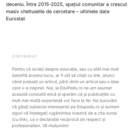
deceniu. Între 2015-2025, spațiul comunitar a crescut
masiv cheltuielile de cercetare – ultimele date
Eurostat
COPYRIGHT
Pentru că scrieți despre educație, sau cu atât mai mult
datorită acestui lucru, ar fi util să citați cu link, atunci
când preluați un articol, părți dintr-un articol sau o idee
care v-a inspirat. Noi, la EduPedu.ro ne-am asumat
această conduită etică și sperăm că și publicațiile cu
mult mai multă experiență vor face la fel. Ne bucurăm
că găsiți subiecte interesante pe Edupedu.ro și suntem
siguri că înțelegeți rugămintea noastră de a cita sursa
(cu link), ca o declarație reciprocă de respect și
profesionalism. Vă mulțumim!