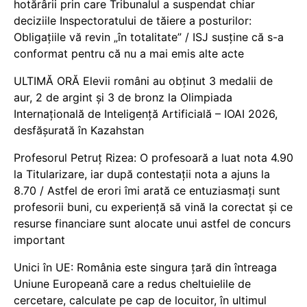
hotărârii prin care Tribunalul a suspendat chiar
deciziile Inspectoratului de tăiere a posturilor:
Obligațiile vă revin „în totalitate” / ISJ susține că s-a
conformat pentru că nu a mai emis alte acte
ULTIMĂ ORĂ Elevii români au obținut 3 medalii de
aur, 2 de argint și 3 de bronz la Olimpiada
Internațională de Inteligență Artificială – IOAI 2026,
desfășurată în Kazahstan
Profesorul Petruț Rizea: O profesoară a luat nota 4.90
la Titularizare, iar după contestații nota a ajuns la
8.70 / Astfel de erori îmi arată ce entuziasmați sunt
profesorii buni, cu experiență să vină la corectat și ce
resurse financiare sunt alocate unui astfel de concurs
important
Unici în UE: România este singura țară din întreaga
Uniune Europeană care a redus cheltuielile de
cercetare, calculate pe cap de locuitor, în ultimul