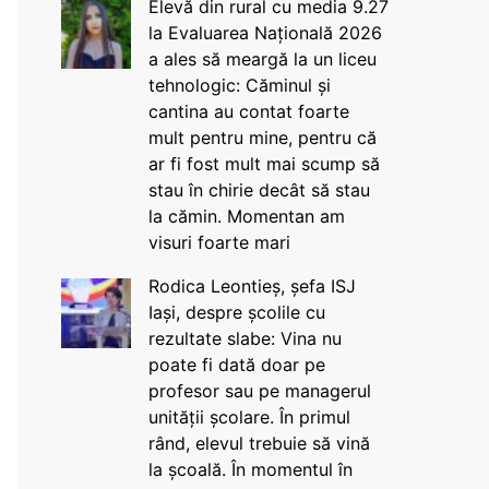
Elevă din rural cu media 9.27
la Evaluarea Națională 2026
a ales să meargă la un liceu
tehnologic: Căminul și
cantina au contat foarte
mult pentru mine, pentru că
ar fi fost mult mai scump să
stau în chirie decât să stau
la cămin. Momentan am
visuri foarte mari
Rodica Leontieș, șefa ISJ
Iași, despre școlile cu
rezultate slabe: Vina nu
poate fi dată doar pe
profesor sau pe managerul
unității școlare. În primul
rând, elevul trebuie să vină
la școală. În momentul în