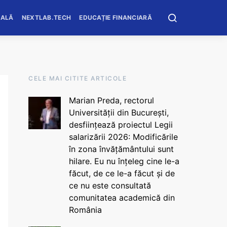
OALĂ
NEXTLAB.TECH
EDUCAȚIE FINANCIARĂ
CELE MAI CITITE ARTICOLE
Marian Preda, rectorul
Universității din București,
desființează proiectul Legii
salarizării 2026: Modificările
în zona învățământului sunt
hilare. Eu nu înțeleg cine le-a
făcut, de ce le-a făcut și de
ce nu este consultată
comunitatea academică din
România