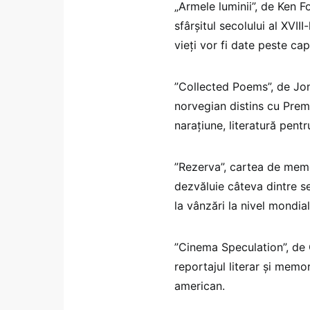
„Armele luminii”, de Ken F
sfârşitul secolului al XVII
vieţi vor fi date peste cap
”Collected Poems”, de Jon
norvegian distins cu Premi
naraţiune, literatură pentru
”Rezerva”, cartea de memo
dezvăluie câteva dintre sec
la vânzări la nivel mondial
”Cinema Speculation”, de Q
reportajul literar şi memo
american.