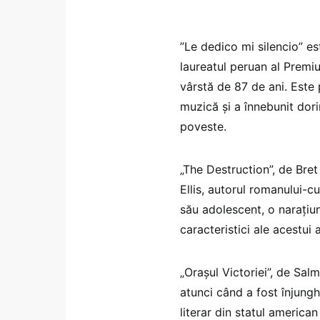
”Le dedico mi silencio” es
laureatul peruan al Premiu
vârstă de 87 de ani. Este 
muzică şi a înnebunit dor
poveste.
„The Destruction”, de Bret
Ellis, autorul romanului-cu
său adolescent, o naraţiu
caracteristici ale acestui 
„Oraşul Victoriei”, de Sal
atunci când a fost înjungh
literar din statul america