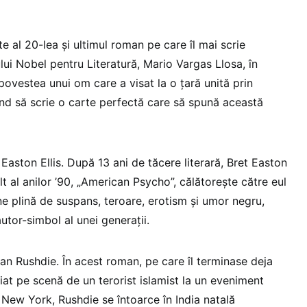
te al 20-lea şi ultimul roman pe care îl mai scrie
lui Nobel pentru Literatură, Mario Vargas Llosa, în
povestea unui om care a visat la o ţară unită prin
ind să scrie o carte perfectă care să spună această
 Easton Ellis. După 13 ani de tăcere literară, Bret Easton
lt al anilor ’90, „American Psycho”, călătoreşte către eul
ne plină de suspans, teroare, erotism şi umor negru,
autor-simbol al unei generaţii.
man Rushdie. În acest roman, pe care îl terminase deja
iat pe scenă de un terorist islamist la un eveniment
n New York, Rushdie se întoarce în India natală