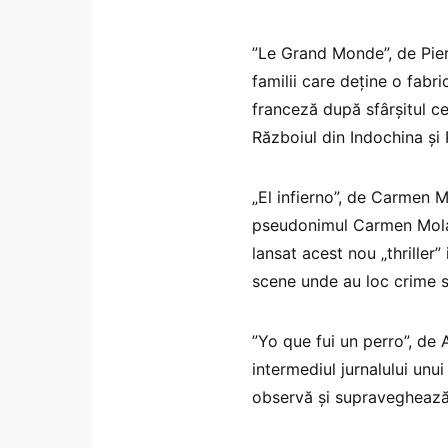
”Le Grand Monde”, de Pier
familii care deţine o fabri
franceză după sfârşitul c
Războiul din Indochina şi 
„El infierno”, de Carmen Mo
pseudonimul Carmen Mola 
lansat acest nou „thriller”
scene unde au loc crime 
”Yo que fui un perro”, de 
intermediul jurnalului unui
observă şi supraveghează 