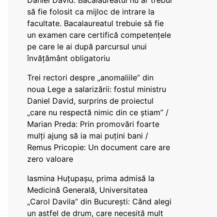
Daniel David: Bacalaureatul nu ar trebui
să fie folosit ca mijloc de intrare la
facultate. Bacalaureatul trebuie să fie
un examen care certifică competențele
pe care le ai după parcursul unui
învățământ obligatoriu
Trei rectori despre „anomaliile” din
noua Lege a salarizării: fostul ministru
Daniel David, surprins de proiectul
„care nu respectă nimic din ce știam” /
Marian Preda: Prin promovări foarte
mulți ajung să ia mai puțini bani /
Remus Pricopie: Un document care are
zero valoare
Iasmina Huțupașu, prima admisă la
Medicină Generală, Universitatea
„Carol Davila” din București: Când alegi
un astfel de drum, care necesită mult