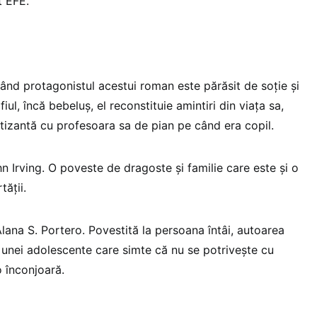
t EFE.
Când protagonistul acestui roman este părăsit de soţie şi
fiul, încă bebeluş, el reconstituie amintiri din viaţa sa,
tizantă cu profesoara sa de pian pe când era copil.
ohn Irving. O poveste de dragoste şi familie care este şi o
tăţii.
lana S. Portero. Povestită la persoana întâi, autoarea
unei adolescente care simte că nu se potriveşte cu
o înconjoară.