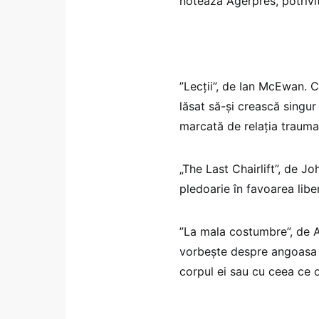
notează Agerpres, potrivi
”Lecţii”, de Ian McEwan. 
lăsat să-şi crească singur 
marcată de relaţia trauma
„The Last Chairlift”, de J
pledoarie în favoarea liber
”La mala costumbre”, de A
vorbeşte despre angoasa 
corpul ei sau cu ceea ce 