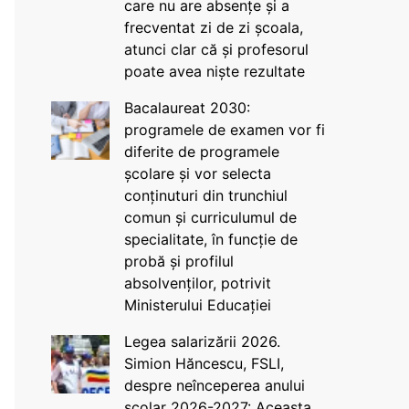
care nu are absențe și a
frecventat zi de zi școala,
atunci clar că și profesorul
poate avea niște rezultate
Bacalaureat 2030:
programele de examen vor fi
diferite de programele
școlare și vor selecta
conținuturi din trunchiul
comun și curriculumul de
specialitate, în funcție de
probă și profilul
absolvenților, potrivit
Ministerului Educației
Legea salarizării 2026.
Simion Hăncescu, FSLI,
despre neînceperea anului
școlar 2026-2027: Aceasta