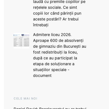
laudă cu premiile copiilor pe
rețelele sociale. Ce simt
copiii lor când părinții pun
aceste postări? Ar trebui
întrebați
Admitere liceu 2026.
Aproape 600 de absolvenți
de gimnaziu din București au
fost redistribuiți la liceu,
după ce au participat la
etapa de soluționare a
situațiilor speciale -
document
CELE MAI NOI