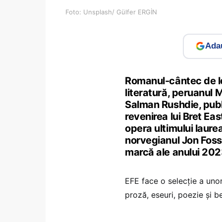
Foto: Unsplash/ Gülfer ERGİN
Adau
Romanul-cântec de le
literatură, peruanul 
Salman Rushdie, publ
revenirea lui Bret Eas
opera ultimului laurea
norvegianul Jon Foss
marcă ale anului 202
EFE face o selecţie a unora
proză, eseuri, poezie şi be