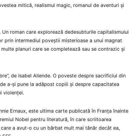
estea mitică, realismul magic, romanul de aventuri şi
. Un roman care explorează dedesubturile capitalismului
or prin intermediul poveştii misterioase a unui magnat
i multe planuri care se completează sau se contrazic şi
e”, de Isabel Allende. O poveste despre sacrificiul din
r de a-şi pune la adăpost copiii şi despre capacitatea
 violenţei.
Annie Ernaux, este ultima carte publicată în Franţa înainte
miul Nobel pentru literatură, în care scriitoarea
e care a avut-o cu un bărbat mult mai tânăr decât ea,