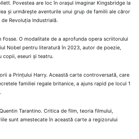
ollett. Povestea are loc în oraşul imaginar Kingsbridge la
I-lea şi urmăreşte aventurile unui grup de familii ale căror
 de Revoluţia Industrială.
 Fosse. O modalitate de a aprofunda opera scriitorului
ul Nobel pentru literatură în 2023, autor de poezie,
 copii, eseuri şi teatru.
rii a Prinţului Harry. Această carte controversată, care
retele familiei regale britanice, a ajuns rapid pe locul 1
.
uentin Tarantino. Critica de film, teoria filmului,
riile sunt amestecate în această carte a regizorului