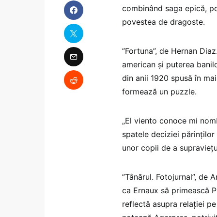
combinând saga epică, pov
povestea de dragoste.
”Fortuna”, de Hernan Diaz
american şi puterea banil
din anii 1920 spusă în ma
formează un puzzle.
„El viento conoce mi nombr
spatele deciziei părinţilo
unor copii de a supravieţui
”Tânărul. Fotojurnal”, de 
ca Ernaux să primească Pre
reflectă asupra relaţiei p