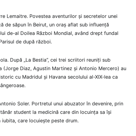
re Lemaitre. Povestea aventurilor şi secretelor unei
că de săpun în Beirut, un oraş aflat sub influenţă
elui de-al Doilea Război Mondial, având drept fundal
Parisul de după război.
la. După „La Bestia”, cei trei scriitori reuniţi sub
(Jorge Diaz, Agustin Martinez şi Antonio Mercero) au
 istoric cu Madridul şi Havana secolului al-XIX-lea ca
sângeroase.
Antonio Soler. Portretul unui abuzator în devenire, prin
 tânăr student la medicină care din locuinţa sa îşi
iubita, care locuieşte peste drum.