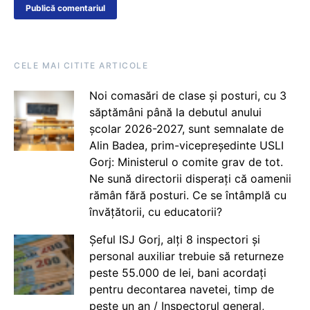
CELE MAI CITITE ARTICOLE
Noi comasări de clase și posturi, cu 3
săptămâni până la debutul anului
școlar 2026-2027, sunt semnalate de
Alin Badea, prim-vicepreședinte USLI
Gorj: Ministerul o comite grav de tot.
Ne sună directorii disperați că oamenii
rămân fără posturi. Ce se întâmplă cu
învățătorii, cu educatorii?
Șeful ISJ Gorj, alți 8 inspectori și
personal auxiliar trebuie să returneze
peste 55.000 de lei, bani acordați
pentru decontarea navetei, timp de
peste un an / Inspectorul general,