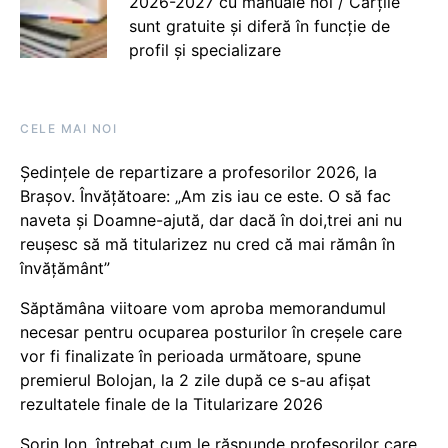
2026-2027 cu manuale noi / Cărțile
sunt gratuite și diferă în funcție de
profil și specializare
CELE MAI NOI
Ședințele de repartizare a profesorilor 2026, la
Brașov. Învățătoare: „Am zis iau ce este. O să fac
naveta și Doamne-ajută, dar dacă în doi,trei ani nu
reușesc să mă titularizez nu cred că mai rămân în
învățământ”
Săptămâna viitoare vom aproba memorandumul
necesar pentru ocuparea posturilor în creșele care
vor fi finalizate în perioada următoare, spune
premierul Bolojan, la 2 zile după ce s-au afișat
rezultatele finale de la Titularizare 2026
Sorin Ion, întrebat cum le răspunde profesorilor care