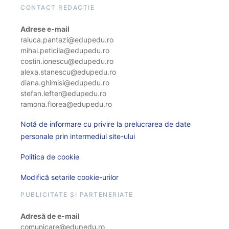
CONTACT REDACȚIE
Adrese e-mail
raluca.pantazi@edupedu.ro
mihai.peticila@edupedu.ro
costin.ionescu@edupedu.ro
alexa.stanescu@edupedu.ro
diana.ghimisi@edupedu.ro
stefan.lefter@edupedu.ro
ramona.florea@edupedu.ro
Notă de informare cu privire la prelucrarea de date
personale prin intermediul site-ului
Politica de cookie
Modifică setarile cookie-urilor
PUBLICITATE ȘI PARTENERIATE
Adresă de e-mail
comunicare@edupedu.ro