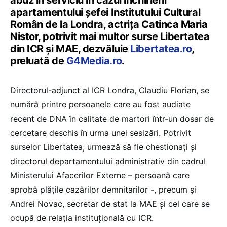
abuz în serviciu în cazul închirierii
apartamentului șefei Institutului Cultural
Român de la Londra, actrița Catinca Maria
Nistor, potrivit mai multor surse Libertatea
din ICR și MAE, dezvăluie
Libertatea.ro
,
preluată de
G4Media.ro
.
Directorul-adjunct al ICR Londra, Claudiu Florian, se
numără printre persoanele care au fost audiate
recent de DNA în calitate de martori într-un dosar de
cercetare deschis în urma unei sesizări. Potrivit
surselor Libertatea, urmează să fie chestionați și
directorul departamentului administrativ din cadrul
Ministerului Afacerilor Externe – persoană care
aprobă plățile cazărilor demnitarilor -, precum și
Andrei Novac, secretar de stat la MAE și cel care se
ocupă de relația instituțională cu ICR.