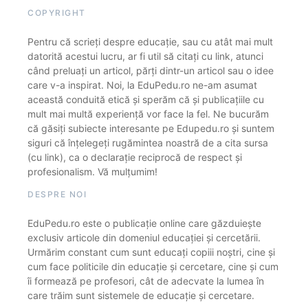
COPYRIGHT
Pentru că scrieți despre educație, sau cu atât mai mult
datorită acestui lucru, ar fi util să citați cu link, atunci
când preluați un articol, părți dintr-un articol sau o idee
care v-a inspirat. Noi, la EduPedu.ro ne-am asumat
această conduită etică și sperăm că și publicațiile cu
mult mai multă experiență vor face la fel. Ne bucurăm
că găsiți subiecte interesante pe Edupedu.ro și suntem
siguri că înțelegeți rugămintea noastră de a cita sursa
(cu link), ca o declarație reciprocă de respect și
profesionalism. Vă mulțumim!
DESPRE NOI
EduPedu.ro este o publicație online care găzduiește
exclusiv articole din domeniul educației și cercetării.
Urmărim constant cum sunt educați copiii noștri, cine și
cum face politicile din educație și cercetare, cine și cum
îi formează pe profesori, cât de adecvate la lumea în
care trăim sunt sistemele de educație și cercetare.