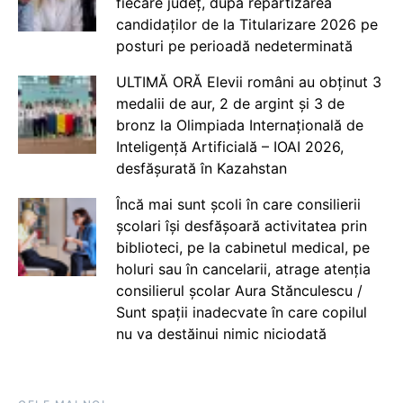
fiecare județ, după repartizarea
candidaților de la Titularizare 2026 pe
posturi pe perioadă nedeterminată
ULTIMĂ ORĂ Elevii români au obținut 3
medalii de aur, 2 de argint și 3 de
bronz la Olimpiada Internațională de
Inteligență Artificială – IOAI 2026,
desfășurată în Kazahstan
Încă mai sunt școli în care consilierii
școlari își desfășoară activitatea prin
biblioteci, pe la cabinetul medical, pe
holuri sau în cancelarii, atrage atenția
consilierul școlar Aura Stănculescu /
Sunt spații inadecvate în care copilul
nu va destăinui nimic niciodată