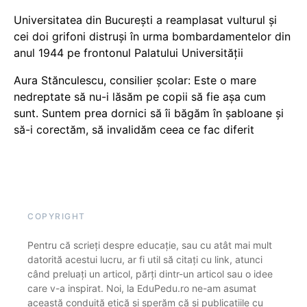
Universitatea din București a reamplasat vulturul și
cei doi grifoni distruși în urma bombardamentelor din
anul 1944 pe frontonul Palatului Universității
Aura Stănculescu, consilier școlar: Este o mare
nedreptate să nu-i lăsăm pe copii să fie așa cum
sunt. Suntem prea dornici să îi băgăm în șabloane și
să-i corectăm, să invalidăm ceea ce fac diferit
COPYRIGHT
Pentru că scrieți despre educație, sau cu atât mai mult
datorită acestui lucru, ar fi util să citați cu link, atunci
când preluați un articol, părți dintr-un articol sau o idee
care v-a inspirat. Noi, la EduPedu.ro ne-am asumat
această conduită etică și sperăm că și publicațiile cu