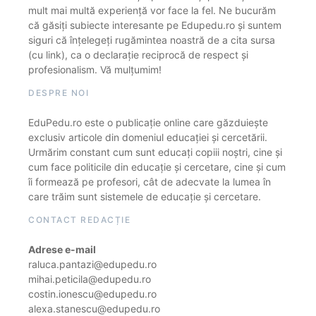
mult mai multă experiență vor face la fel. Ne bucurăm
că găsiți subiecte interesante pe Edupedu.ro și suntem
siguri că înțelegeți rugămintea noastră de a cita sursa
(cu link), ca o declarație reciprocă de respect și
profesionalism. Vă mulțumim!
DESPRE NOI
EduPedu.ro este o publicație online care găzduiește
exclusiv articole din domeniul educației și cercetării.
Urmărim constant cum sunt educați copiii noștri, cine și
cum face politicile din educație și cercetare, cine și cum
îi formează pe profesori, cât de adecvate la lumea în
care trăim sunt sistemele de educație și cercetare.
CONTACT REDACȚIE
Adrese e-mail
raluca.pantazi@edupedu.ro
mihai.peticila@edupedu.ro
costin.ionescu@edupedu.ro
alexa.stanescu@edupedu.ro