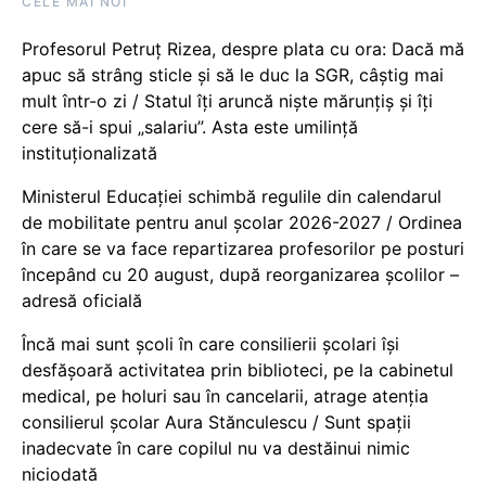
CELE MAI NOI
Profesorul Petruț Rizea, despre plata cu ora: Dacă mă
apuc să strâng sticle și să le duc la SGR, câștig mai
mult într-o zi / Statul îți aruncă niște mărunțiș și îți
cere să-i spui „salariu”. Asta este umilință
instituționalizată
Ministerul Educației schimbă regulile din calendarul
de mobilitate pentru anul școlar 2026-2027 / Ordinea
în care se va face repartizarea profesorilor pe posturi
începând cu 20 august, după reorganizarea școlilor –
adresă oficială
Încă mai sunt școli în care consilierii școlari își
desfășoară activitatea prin biblioteci, pe la cabinetul
medical, pe holuri sau în cancelarii, atrage atenția
consilierul școlar Aura Stănculescu / Sunt spații
inadecvate în care copilul nu va destăinui nimic
niciodată