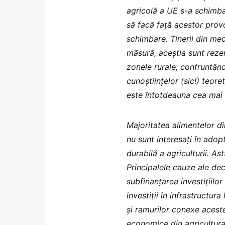
agricolă a UE s-a schimbat
să facă față acestor provoc
schimbare. Tinerii din medi
măsură, aceștia sunt rezerv
zonele rurale, confruntân
cunoștiințelor (sic!) teore
este întotdeauna cea mai
Majoritatea alimentelor di
nu sunt interesați în adop
durabilă a agriculturii. As
Principalele cauze ale dec
subfinanțarea investițiilor
investiții în infrastructura
și ramurilor conexe aceste
economice din agricultura m