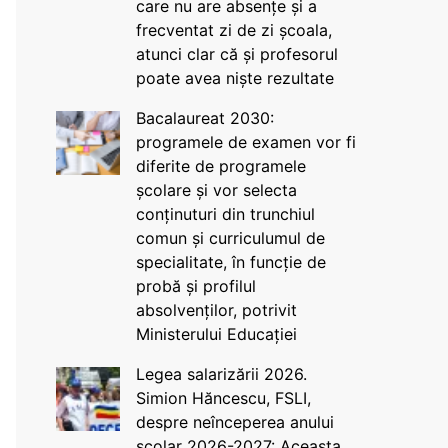
care nu are absențe și a
frecventat zi de zi școala,
atunci clar că și profesorul
poate avea niște rezultate
Bacalaureat 2030:
programele de examen vor fi
diferite de programele
școlare și vor selecta
conținuturi din trunchiul
comun și curriculumul de
specialitate, în funcție de
probă și profilul
absolvenților, potrivit
Ministerului Educației
Legea salarizării 2026.
Simion Hăncescu, FSLI,
despre neînceperea anului
școlar 2026-2027: Aceasta