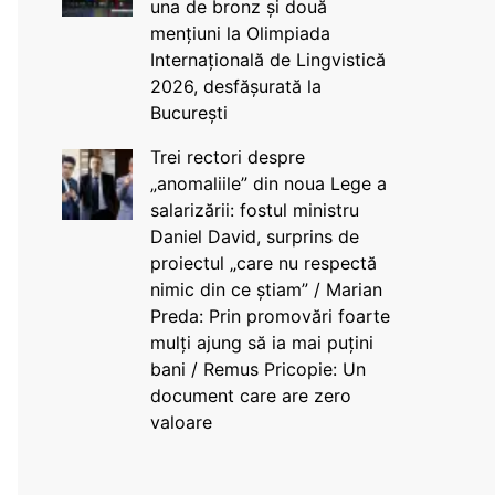
una de bronz și două
mențiuni la Olimpiada
Internațională de Lingvistică
2026, desfășurată la
București
Trei rectori despre
„anomaliile” din noua Lege a
salarizării: fostul ministru
Daniel David, surprins de
proiectul „care nu respectă
nimic din ce știam” / Marian
Preda: Prin promovări foarte
mulți ajung să ia mai puțini
bani / Remus Pricopie: Un
document care are zero
valoare