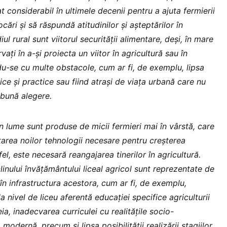
 considerabil în ultimele decenii pentru a ajuta fermierii
ări și să răspundă atitudinilor și așteptărilor în
ul rural sunt viitorul securității alimentare, deși, în mare
ați în a-și proiecta un viitor în agricultură sau în
du-se cu multe obstacole, cum ar fi, de exemplu, lipsa
tice și practice sau fiind atrași de viața urbană care nu
 bună alegere.
n lume sunt produse de micii fermieri mai în vârstă, care
tarea noilor tehnologii necesare pentru creșterea
tfel, este necesară reangajarea tinerilor în agricultură.
linului învățământului liceal agricol sunt reprezentate de
 în infrastructura acestora, cum ar fi, de exemplu,
 la nivel de liceu aferentă educației specifice agriculturii
ia, inadecvarea curriculei cu realitățile socio-
odernă, precum și lipsa posibilității realizării stagiilor