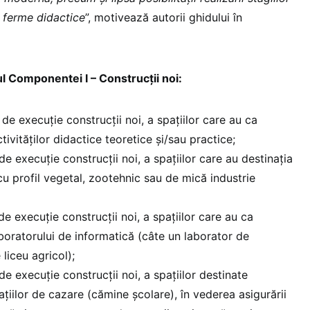
r ferme didactice
”, motivează autorii ghidului în
drul Componentei I – Construcții noi:
i de execuție construcții noi, a spațiilor care au ca
ivităților didactice teoretice și/sau practice;
 de execuție construcții noi, a spațiilor care au destinația
u profil vegetal, zootehnic sau de mică industrie
 de execuție construcții noi, a spațiilor care au ca
boratorului de informatică (câte un laborator de
liceu agricol);
 de execuție construcții noi, a spațiilor destinate
ațiilor de cazare (cămine școlare), în vederea asigurării