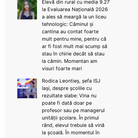
Elevă din rural cu media 9.27
la Evaluarea Națională 2026
a ales să meargă la un liceu
tehnologic: Căminul și
cantina au contat foarte
mult pentru mine, pentru că
ar fi fost mult mai scump să
stau în chirie decât să stau
la cămin. Momentan am
visuri foarte mari
Rodica Leontieș, șefa ISJ
Iași, despre școlile cu
rezultate slabe: Vina nu
poate fi dată doar pe
profesor sau pe managerul
unității școlare. În primul
rând, elevul trebuie să vină
la școală. În momentul în