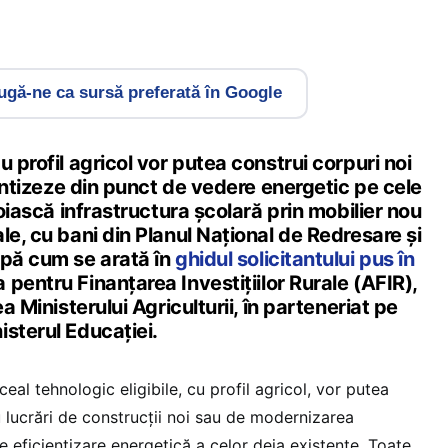
gă-ne ca sursă preferată în Google
u profil agricol vor putea construi corpuri noi
cientizeze din punct de vedere energetic pe cele
noiască infrastructura școlară prin mobilier nou
le, cu bani din Planul Național de Redresare și
upă cum se arată în
ghidul solicitantului pus în
pentru Finanțarea Investițiilor Rurale (AFIR),
ea Ministerului Agriculturii, în parteneriat pe
sterul Educației.
ceal tehnologic eligibile, cu profil agricol, vor putea
u lucrări de construcții noi sau de modernizarea
de eficientizare energetică a celor deja existente. Toate