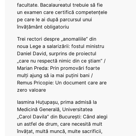
facultate. Bacalaureatul trebuie să fie
un examen care certifică competențele
pe care le ai după parcursul unui
învățământ obligatoriu
Trei rectori despre „anomaliile” din
noua Lege a salarizării: fostul ministru
Daniel David, surprins de proiectul
„care nu respectă nimic din ce știam” /
Marian Preda: Prin promovări foarte
mulți ajung să ia mai puțini bani /
Remus Pricopie: Un document care are
zero valoare
Iasmina Huțupașu, prima admisă la
Medicină Generală, Universitatea
„Carol Davila” din București: Când alegi
un astfel de drum, care necesită mult
învățat, multă muncă, multe sacrificii,