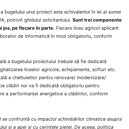
a bugetului unui proiect este echivalentul în lei al sumei
 potrivit ghidului solicitantului.
Sunt trei componente
i jos, pe fiecare în parte.
Fiecare liceu agricol aplicant
aborator de informatică în mod obligatoriu, conform
lă a bugetului proiectului trebuie să fie dedicată
igitalizarea liceelor agricole, echipamente, softuri etc.
ală a cheltuielilor pentru renovare/ modernizare/
ție clădiri noi va fi dedicată obligatoriu pentru
ere a performanței energetice a clădirilor, conform
al se confruntă cu impactul schimbărilor climatice asupra
olului și a apei și cu cerințele pieței. De aceea, politica