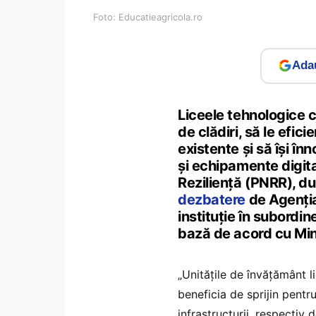
Foto: Educatieagricola.ro
Adau
Liceele tehnologice c
de clădiri, să le efi
existente și să își în
și echipamente digita
Reziliență (PNRR), d
dezbatere
de Agenția 
instituție în subordin
bază de acord cu Mini
„Unitățile de învățământ li
beneficia de sprijin pentr
infrastructurii, respectiv 