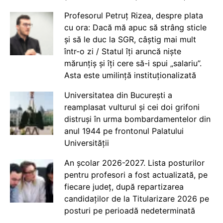
Profesorul Petruț Rizea, despre plata
cu ora: Dacă mă apuc să strâng sticle
și să le duc la SGR, câștig mai mult
într-o zi / Statul îți aruncă niște
mărunțiș și îți cere să-i spui „salariu”.
Asta este umilință instituționalizată
Universitatea din București a
reamplasat vulturul și cei doi grifoni
distruși în urma bombardamentelor din
anul 1944 pe frontonul Palatului
Universității
An școlar 2026-2027. Lista posturilor
pentru profesori a fost actualizată, pe
fiecare județ, după repartizarea
candidaților de la Titularizare 2026 pe
posturi pe perioadă nedeterminată