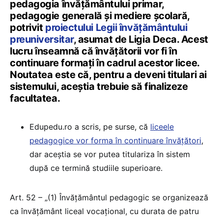
pedagogia învățământului primar,
pedagogie generală și mediere școlară,
potrivit
proiectului Legii învățământului
preuniversitar
, asumat de Ligia Deca. Acest
lucru înseamnă că învățătorii vor fi în
continuare formați în cadrul acestor licee.
Noutatea este că, pentru a deveni titulari ai
sistemului, aceștia trebuie să finalizeze
facultatea.
Edupedu.ro a scris, pe surse, că
liceele
pedagogice vor forma în continuare învățători
,
dar aceștia se vor putea titulariza în sistem
după ce termină studiile superioare.
Art. 52 – „(1) Învățământul pedagogic se organizează
ca învățământ liceal vocațional, cu durata de patru