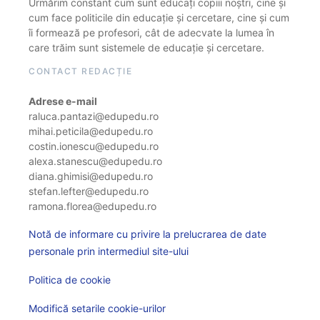
Urmărim constant cum sunt educați copiii noștri, cine și
cum face politicile din educație și cercetare, cine și cum
îi formează pe profesori, cât de adecvate la lumea în
care trăim sunt sistemele de educație și cercetare.
CONTACT REDACȚIE
Adrese e-mail
raluca.pantazi@edupedu.ro
mihai.peticila@edupedu.ro
costin.ionescu@edupedu.ro
alexa.stanescu@edupedu.ro
diana.ghimisi@edupedu.ro
stefan.lefter@edupedu.ro
ramona.florea@edupedu.ro
Notă de informare cu privire la prelucrarea de date
personale prin intermediul site-ului
Politica de cookie
Modifică setarile cookie-urilor