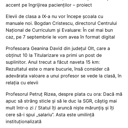
accent pe îngrijirea pacienților – proiect
Elevii de clasa a IX-a nu vor începe școala cu
manuale noi. Bogdan Cristescu, directorul Centrului
Național de Curriculum și Evaluare: În cel mai bun
caz, pe 7 septembrie le vom avea în format digital
Profesoara Geanina David din județul Olt, care a
obținut 10 la Titularizare va primi un post de
suplinitor. Anul trecut a făcut naveta 15 km:
Rezultatul este o mare bucurie, însă consider că
adevărata valoare a unui profesor se vede la clasă, în
relația cu elevii
Profesorul Petruț Rizea, despre plata cu ora: Dacă mă
apuc să strâng sticle și să le duc la SGR, câștig mai
mult într-o zi / Statul îți aruncă niște mărunțiș și îți
cere să-i spui „salariu”. Asta este umilință
instituționalizată