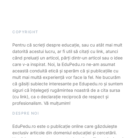
COPYRIGHT
Pentru că scrieți despre educație, sau cu atât mai mult
datorită acestui lucru, ar fi util să citați cu link, atunci
când preluați un articol, părți dintr-un articol sau o idee
care v-a inspirat. Noi, la EduPedu.ro ne-am asumat
această conduită etică și sperăm că și publicațiile cu
mult mai multă experiență vor face la fel. Ne bucurăm
că găsiți subiecte interesante pe Edupedu.ro și suntem
siguri că înțelegeți rugămintea noastră de a cita sursa
(cu link), ca o declarație reciprocă de respect și
profesionalism. Vă mulțumim!
DESPRE NOI
EduPedu.ro este o publicație online care găzduiește
exclusiv articole din domeniul educației și cercetării.