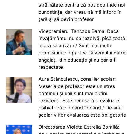
străinătate pentru că pot deprinde noi
cunoștințe, dar vreau să mă întorc în
țară și să devin profesor
Vicepremierul Tanczos Barna: Dacă
învățământul nu se rezolvă, pică toată
legea salarizării / Sunt mai multe
promisiuni din partea Guvernului către
angajații din educație și nu par a fi
respectate
Aura Stănculescu, consilier școlar:
Meseria de profesor este un stres
continuu și unii sunt mai puțini
rezistenți. Este necesară o evaluare
psihiatrică din când în când / De anul
școlar viitor evaluarea este obligatorie
Directoarea Violeta Estrella Bontilă:
Anul școlar care tocmai s-a încheiat a