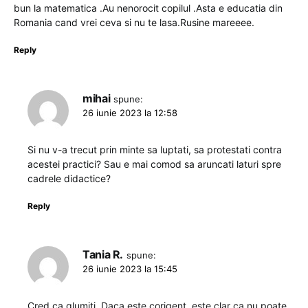
bun la matematica .Au nenorocit copilul .Asta e educatia din
Romania cand vrei ceva si nu te lasa.Rusine mareeee.
Reply
mihai
spune:
26 iunie 2023 la 12:58
Si nu v-a trecut prin minte sa luptati, sa protestati contra
acestei practici? Sau e mai comod sa aruncati laturi spre
cadrele didactice?
Reply
Tania R.
spune:
26 iunie 2023 la 15:45
Cred ca glumiti. Daca este corigent, este clar ca nu poate