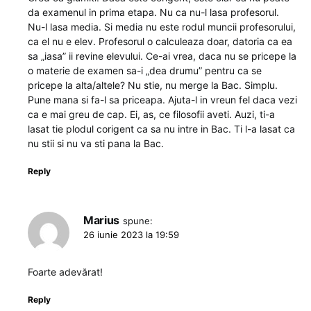
da examenul in prima etapa. Nu ca nu-l lasa profesorul.
Nu-l lasa media. Si media nu este rodul muncii profesorului,
ca el nu e elev. Profesorul o calculeaza doar, datoria ca ea
sa „iasa” ii revine elevului. Ce-ai vrea, daca nu se pricepe la
o materie de examen sa-i „dea drumu” pentru ca se
pricepe la alta/altele? Nu stie, nu merge la Bac. Simplu.
Pune mana si fa-l sa priceapa. Ajuta-l in vreun fel daca vezi
ca e mai greu de cap. Ei, as, ce filosofii aveti. Auzi, ti-a
lasat tie plodul corigent ca sa nu intre in Bac. Ti l-a lasat ca
nu stii si nu va sti pana la Bac.
Reply
Marius
spune:
26 iunie 2023 la 19:59
Foarte adevărat!
Reply