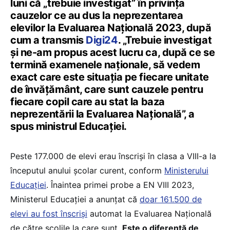
luni că „trebuie investigat” în privința
cauzelor ce au dus la neprezentarea
elevilor la Evaluarea Națională 2023, după
cum a transmis
Digi24
. „Trebuie investigat
și ne-am propus acest lucru ca, după ce se
termină examenele naționale, să vedem
exact care este situația pe fiecare unitate
de învățământ, care sunt cauzele pentru
fiecare copil care au stat la baza
neprezentării la Evaluarea Națională”, a
spus ministrul Educației.
Peste 177.000 de elevi erau înscriși în clasa a VIII-a la
începutul anului școlar curent, conform
Ministerului
Educației
. Înaintea primei probe a EN VIII 2023,
Ministerul Educației a anunțat că
doar 161.500 de
elevi au fost înscriși
automat la Evaluarea Națională
de către școlile la care sunt.
Este o diferență de