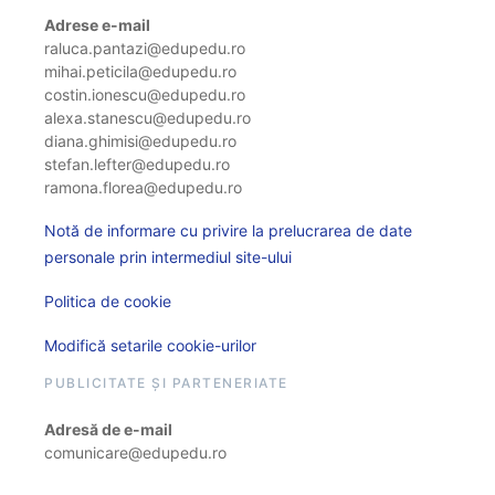
Adrese e-mail
raluca.pantazi@edupedu.ro
mihai.peticila@edupedu.ro
costin.ionescu@edupedu.ro
alexa.stanescu@edupedu.ro
diana.ghimisi@edupedu.ro
stefan.lefter@edupedu.ro
ramona.florea@edupedu.ro
Notă de informare cu privire la prelucrarea de date
personale prin intermediul site-ului
Politica de cookie
Modifică setarile cookie-urilor
PUBLICITATE ȘI PARTENERIATE
Adresă de e-mail
comunicare@edupedu.ro