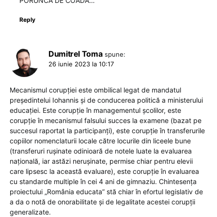
PORUNCA DE COADĂ…”
Reply
Dumitrel Toma
spune:
26 iunie 2023 la 10:17
Mecanismul corupției este ombilical legat de mandatul
președintelui Iohannis și de conducerea politică a ministerului
educației. Este corupție în managementul școlilor, este
corupție în mecanismul falsului succes la examene (bazat pe
succesul raportat la participanți), este corupție în transferurile
copiilor nomenclaturii locale către locurile din liceele bune
(transferuri rușinate odinioară de notele luate la evaluarea
națională, iar astăzi nerușinate, permise chiar pentru elevii
care lipsesc la această evaluare), este corupție în evaluarea
cu standarde multiple în cei 4 ani de gimnaziu. Chintesența
proiectului „România educata” stă chiar în efortul legislativ de
a da o notă de onorabilitate și de legalitate acestei corupții
generalizate.