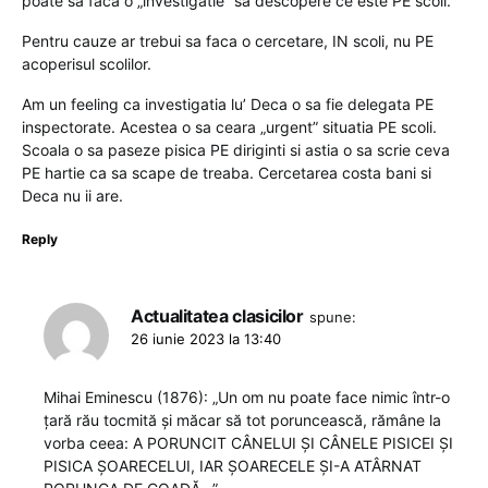
poate sa faca o „investigatie” sa descopere ce este PE scoli.
Pentru cauze ar trebui sa faca o cercetare, IN scoli, nu PE
acoperisul scolilor.
Am un feeling ca investigatia lu’ Deca o sa fie delegata PE
inspectorate. Acestea o sa ceara „urgent” situatia PE scoli.
Scoala o sa paseze pisica PE diriginti si astia o sa scrie ceva
PE hartie ca sa scape de treaba. Cercetarea costa bani si
Deca nu ii are.
Reply
Actualitatea clasicilor
spune:
26 iunie 2023 la 13:40
Mihai Eminescu (1876): „Un om nu poate face nimic într-o
țară rău tocmită și măcar să tot poruncească, rămâne la
vorba ceea: A PORUNCIT CÂNELUI ȘI CÂNELE PISICEI ȘI
PISICA ȘOARECELUI, IAR ȘOARECELE ȘI-A ATÂRNAT