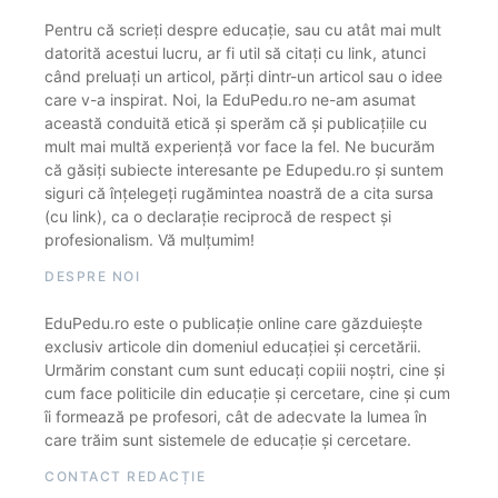
Pentru că scrieți despre educație, sau cu atât mai mult
datorită acestui lucru, ar fi util să citați cu link, atunci
când preluați un articol, părți dintr-un articol sau o idee
care v-a inspirat. Noi, la EduPedu.ro ne-am asumat
această conduită etică și sperăm că și publicațiile cu
mult mai multă experiență vor face la fel. Ne bucurăm
că găsiți subiecte interesante pe Edupedu.ro și suntem
siguri că înțelegeți rugămintea noastră de a cita sursa
(cu link), ca o declarație reciprocă de respect și
profesionalism. Vă mulțumim!
DESPRE NOI
EduPedu.ro este o publicație online care găzduiește
exclusiv articole din domeniul educației și cercetării.
Urmărim constant cum sunt educați copiii noștri, cine și
cum face politicile din educație și cercetare, cine și cum
îi formează pe profesori, cât de adecvate la lumea în
care trăim sunt sistemele de educație și cercetare.
CONTACT REDACȚIE