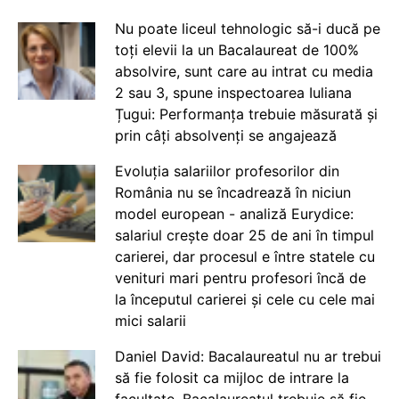
Nu poate liceul tehnologic să-i ducă pe
toți elevii la un Bacalaureat de 100%
absolvire, sunt care au intrat cu media
2 sau 3, spune inspectoarea Iuliana
Țugui: Performanța trebuie măsurată și
prin câți absolvenți se angajează
Evoluția salariilor profesorilor din
România nu se încadrează în niciun
model european - analiză Eurydice:
salariul crește doar 25 de ani în timpul
carierei, dar procesul e între statele cu
venituri mari pentru profesori încă de
la începutul carierei și cele cu cele mai
mici salarii
Daniel David: Bacalaureatul nu ar trebui
să fie folosit ca mijloc de intrare la
facultate. Bacalaureatul trebuie să fie