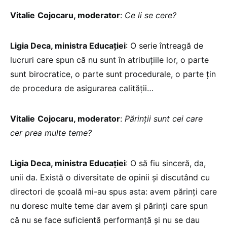
Vitalie
Cojocaru, moderator
:
Ce li se cere?
Ligia Deca, ministra Educației
: O serie întreagă de
lucruri care spun că nu sunt în atribuțiile lor, o parte
sunt birocratice, o parte sunt procedurale, o parte țin
de procedura de asigurarea calității…
Vitalie
Cojocaru, moderator
:
Părinții sunt cei care
cer prea multe teme?
Ligia Deca, ministra Educației
: O să fiu sinceră, da,
unii da. Există o diversitate de opinii și discutând cu
directori de școală mi-au spus asta: avem părinți care
nu doresc multe teme dar avem și părinți care spun
că nu se face suficientă performanță și nu se dau