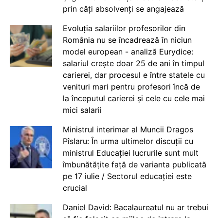
prin câți absolvenți se angajează
Evoluția salariilor profesorilor din
România nu se încadrează în niciun
model european - analiză Eurydice:
salariul crește doar 25 de ani în timpul
carierei, dar procesul e între statele cu
venituri mari pentru profesori încă de
la începutul carierei și cele cu cele mai
mici salarii
Ministrul interimar al Muncii Dragos
Pîslaru: În urma ultimelor discuții cu
ministrul Educației lucrurile sunt mult
îmbunătățite față de varianta publicată
pe 17 iulie / Sectorul educației este
crucial
Daniel David: Bacalaureatul nu ar trebui