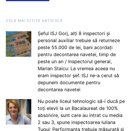
CELE MAI CITITE ARTICOLE
Șeful ISJ Gorj, alți 8 inspectori și
personal auxiliar trebuie să returneze
peste 55.000 de lei, bani acordați
pentru decontarea navetei, timp de
peste un an / Inspectorul general,
Marian Staicu: La vremea aceea nu
eram inspector șef. ISJ ne-a cerut să
depunem documente pentru
decontarea navetei
Nu poate liceul tehnologic să-i ducă pe
toți elevii la un Bacalaureat de 100%
absolvire, sunt care au intrat cu media
2 sau 3, spune inspectoarea Iuliana
Țugui: Performanța trebuie măsurată și