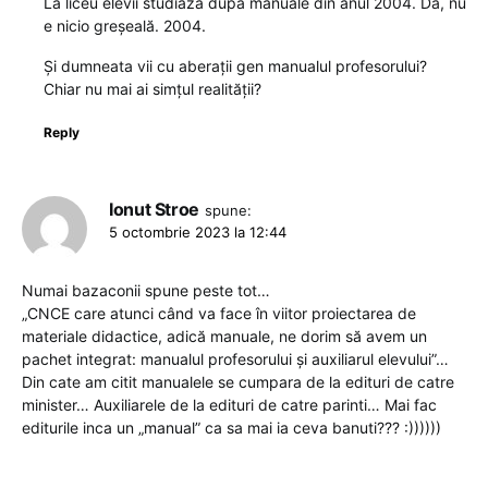
La liceu elevii studiază după manuale din anul 2004. Da, nu
e nicio greșeală. 2004.
Și dumneata vii cu aberații gen manualul profesorului?
Chiar nu mai ai simțul realității?
Reply
Ionut Stroe
spune:
5 octombrie 2023 la 12:44
Numai bazaconii spune peste tot…
„CNCE care atunci când va face în viitor proiectarea de
materiale didactice, adică manuale, ne dorim să avem un
pachet integrat: manualul profesorului și auxiliarul elevului”…
Din cate am citit manualele se cumpara de la edituri de catre
minister… Auxiliarele de la edituri de catre parinti… Mai fac
editurile inca un „manual” ca sa mai ia ceva banuti??? :))))))