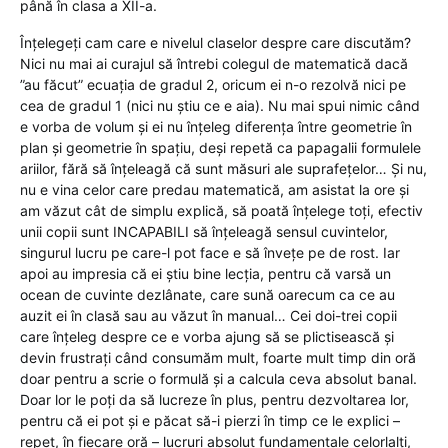
până în clasa a XII-a.
Înțelegeți cam care e nivelul claselor despre care discutăm?
Nici nu mai ai curajul să întrebi colegul de matematică dacă
”au făcut” ecuația de gradul 2, oricum ei n-o rezolvă nici pe
cea de gradul 1 (nici nu știu ce e aia). Nu mai spui nimic când
e vorba de volum și ei nu înțeleg diferența între geometrie în
plan și geometrie în spațiu, deși repetă ca papagalii formulele
ariilor, fără să înțeleagă că sunt măsuri ale suprafețelor… Și nu,
nu e vina celor care predau matematică, am asistat la ore și
am văzut cât de simplu explică, să poată înțelege toți, efectiv
unii copii sunt INCAPABILI să înțeleagă sensul cuvintelor,
singurul lucru pe care-l pot face e să învețe pe de rost. Iar
apoi au impresia că ei știu bine lecția, pentru că varsă un
ocean de cuvinte dezlânate, care sună oarecum ca ce au
auzit ei în clasă sau au văzut în manual… Cei doi-trei copii
care înțeleg despre ce e vorba ajung să se plictisească și
devin frustrați când consumăm mult, foarte mult timp din oră
doar pentru a scrie o formulă și a calcula ceva absolut banal.
Doar lor le poți da să lucreze în plus, pentru dezvoltarea lor,
pentru că ei pot și e păcat să-i pierzi în timp ce le explici –
repet, în fiecare oră – lucruri absolut fundamentale celorlalți,