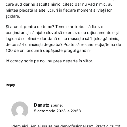
care aud dar nu ascultă nimic, citesc dar nu văd nimic, au
mintea plecată la alte lucruri în fiecare moment al vieții lor
școlare.
Și atunci, pentru ce teme? Temele ar trebui să fixeze
conținuturi și să ajute elevul să exerseze cu raționamentele și
logica disciplinei – dar dacă el nu reușește să înțeleagă nimic,
de ce să-l chinuiești degeaba? Poate să rescrie lecția/tema de
100 de ori, oricum îi depășește pragul gândirii.
Idiocracy scrie pe noi, nu prea departe în viitor.
Reply
Danutz
spune:
5 octombrie 2023 la 22:53
Idem aici. Am ajuns sa ma deprofesionalizez. Practic cu toti