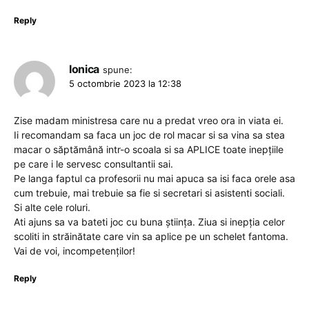
Reply
Ionica
spune:
5 octombrie 2023 la 12:38
Zise madam ministresa care nu a predat vreo ora in viata ei.
Ii recomandam sa faca un joc de rol macar si sa vina sa stea
macar o săptămână intr-o scoala si sa APLICE toate inepțiile
pe care i le servesc consultantii sai.
Pe langa faptul ca profesorii nu mai apuca sa isi faca orele asa
cum trebuie, mai trebuie sa fie si secretari si asistenti sociali.
Si alte cele roluri.
Ati ajuns sa va bateti joc cu buna știința. Ziua si inepția celor
scoliti in străinătate care vin sa aplice pe un schelet fantoma.
Vai de voi, incompetenților!
Reply