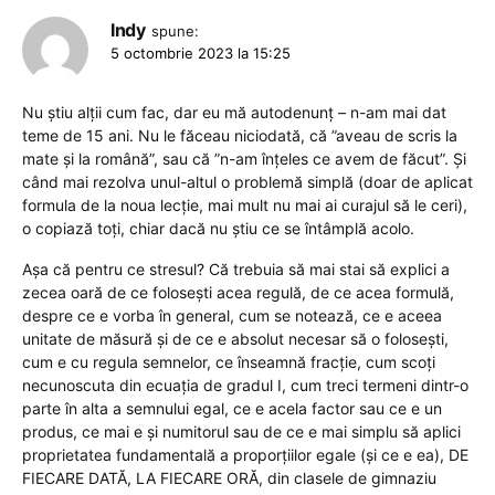
Indy
spune:
5 octombrie 2023 la 15:25
Nu știu alții cum fac, dar eu mă autodenunț – n-am mai dat
teme de 15 ani. Nu le făceau niciodată, că ”aveau de scris la
mate și la română”, sau că ”n-am înțeles ce avem de făcut”. Și
când mai rezolva unul-altul o problemă simplă (doar de aplicat
formula de la noua lecție, mai mult nu mai ai curajul să le ceri),
o copiază toți, chiar dacă nu știu ce se întâmplă acolo.
Așa că pentru ce stresul? Că trebuia să mai stai să explici a
zecea oară de ce folosești acea regulă, de ce acea formulă,
despre ce e vorba în general, cum se notează, ce e aceea
unitate de măsură și de ce e absolut necesar să o folosești,
cum e cu regula semnelor, ce înseamnă fracție, cum scoți
necunoscuta din ecuația de gradul I, cum treci termeni dintr-o
parte în alta a semnului egal, ce e acela factor sau ce e un
produs, ce mai e și numitorul sau de ce e mai simplu să aplici
proprietatea fundamentală a proporțiilor egale (și ce e ea), DE
FIECARE DATĂ, LA FIECARE ORĂ, din clasele de gimnaziu