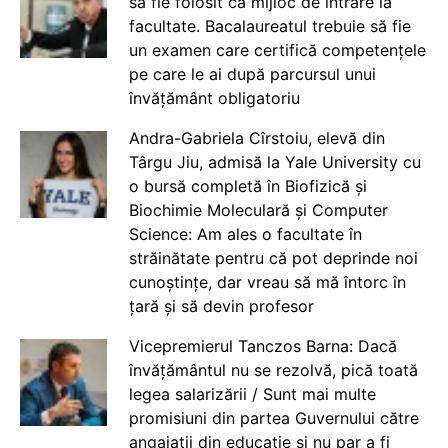
să fie folosit ca mijloc de intrare la
facultate. Bacalaureatul trebuie să fie
un examen care certifică competențele
pe care le ai după parcursul unui
învățământ obligatoriu
Andra-Gabriela Cîrstoiu, elevă din
Târgu Jiu, admisă la Yale University cu
o bursă completă în Biofizică și
Biochimie Moleculară și Computer
Science: Am ales o facultate în
străinătate pentru că pot deprinde noi
cunoștințe, dar vreau să mă întorc în
țară și să devin profesor
Vicepremierul Tanczos Barna: Dacă
învățământul nu se rezolvă, pică toată
legea salarizării / Sunt mai multe
promisiuni din partea Guvernului către
angajații din educație și nu par a fi