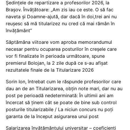
Ședințele de repartizare a profesorilor 2026, la
Brașov. Învățătoare: „Am zis iau ce este. O să fac
naveta și Doamne-ajută, dar dacă în doi,trei ani nu
reușesc să mă titularizez nu cred că mai rămân în
învățământ”
Săptămâna viitoare vom aproba memorandumul
necesar pentru ocuparea posturilor în creșele care
vor fi finalizate în perioada următoare, spune
premierul Bolojan, la 2 zile după ce s-au afișat
rezultatele finale de la Titularizare 2026
Sorin Ion, întrebat cum le răspunde profesorilor care
dau an de an Titularizarea, obțin note mari, dar nu au
post pe perioadă nedeterminată: În ultimii ani am
încercat să ținem cât se poate de bine sub control
posturile titularizabile / La niciun concurs nu poți
garanta de la început asigurarea unui post
Salarizarea învățământului universitar – coeficienți