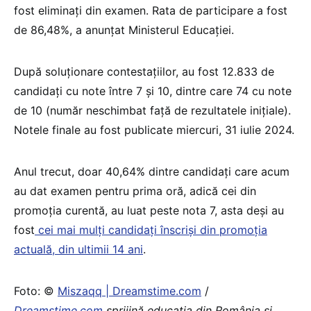
fost eliminați din examen. Rata de participare a fost
de 86,48%, a anunțat Ministerul Educației.
După soluționare contestațiilor, au fost 12.833 de
candidați cu note între 7 și 10, dintre care 74 cu note
de 10 (număr neschimbat față de rezultatele inițiale).
Notele finale au fost publicate miercuri, 31 iulie 2024.
Anul trecut, doar 40,64% dintre candidați care acum
au dat examen pentru prima oră, adică cei din
promoția curentă, au luat peste nota 7, asta deși au
fost
cei mai mulți candidați înscriși din promoția
actuală, din ultimii 14 ani
.
Foto: ©
Miszaqq | Dreamstime.com
/
Dreamstime.com
sprijină educaţia din România şi