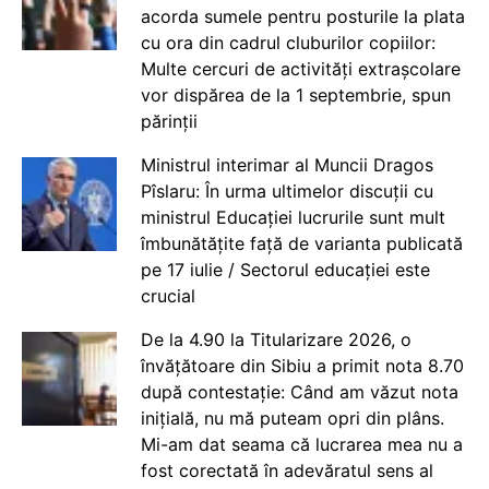
acorda sumele pentru posturile la plata
cu ora din cadrul cluburilor copiilor:
Multe cercuri de activități extrașcolare
vor dispărea de la 1 septembrie, spun
părinții
Ministrul interimar al Muncii Dragos
Pîslaru: În urma ultimelor discuții cu
ministrul Educației lucrurile sunt mult
îmbunătățite față de varianta publicată
pe 17 iulie / Sectorul educației este
crucial
De la 4.90 la Titularizare 2026, o
învățătoare din Sibiu a primit nota 8.70
după contestație: Când am văzut nota
inițială, nu mă puteam opri din plâns.
Mi-am dat seama că lucrarea mea nu a
fost corectată în adevăratul sens al