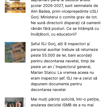
școlar 2026-2027, sunt semnalate de
Alin Badea, prim-vicepreședinte USLI
Gorj: Ministerul o comite grav de tot.
Ne sună directorii disperați că oamenii
rămân fără posturi. Ce se întâmplă cu
învățătorii, cu educatorii?
Șeful ISJ Gorj, alți 8 inspectori și
personal auxiliar trebuie să returneze
peste 55.000 de lei, bani acordați
pentru decontarea navetei, timp de
peste un an / Inspectorul general,
Marian Staicu: La vremea aceea nu
eram inspector șef. ISJ ne-a cerut să
depunem documente pentru
decontarea navetei
Mai mulți părinți solicită, într-o petiție,
anularea deciziei ISMB de a nu mai